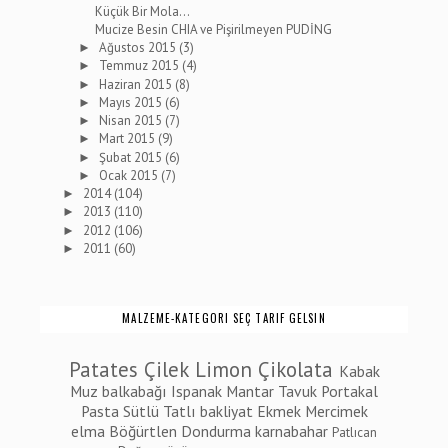
Küçük Bir Mola...
Mucize Besin CHIA ve Pişirilmeyen PUDİNG
Ağustos 2015
(3)
►
Temmuz 2015
(4)
►
Haziran 2015
(8)
►
Mayıs 2015
(6)
►
Nisan 2015
(7)
►
Mart 2015
(9)
►
Şubat 2015
(6)
►
Ocak 2015
(7)
►
2014
(104)
►
2013
(110)
►
2012
(106)
►
2011
(60)
►
MALZEME-KATEGORI SEÇ TARIF GELSIN
Patates
Çilek
Limon
Çikolata
Kabak
Muz
balkabağı
Ispanak
Mantar
Tavuk
Portakal
Pasta
Sütlü Tatlı
bakliyat
Ekmek
Mercimek
elma
Böğürtlen
Dondurma
karnabahar
Patlıcan