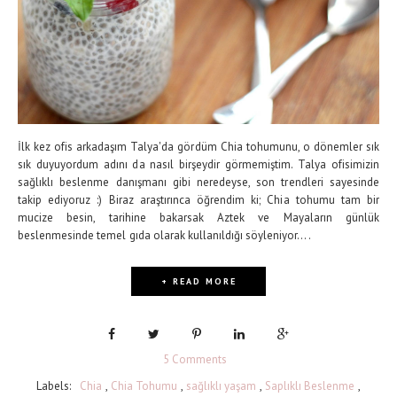
İlk kez ofis arkadaşım Talya'da gördüm Chia tohumunu, o dönemler sık
sık duyuyordum adını da nasıl birşeydir görmemiştim. Talya ofisimizin
sağlıklı beslenme danışmanı gibi neredeyse, son trendleri sayesinde
takip ediyoruz :) Biraz araştırınca öğrendim ki; Chia tohumu tam bir
mucize besin, tarihine bakarsak Aztek ve Mayaların günlük
beslenmesinde temel gıda olarak kullanıldığı söyleniyor....
+ READ MORE
5 Comments
Labels:
Chia
,
Chia Tohumu
,
sağlıklı yaşam
,
Saplıklı Beslenme
,