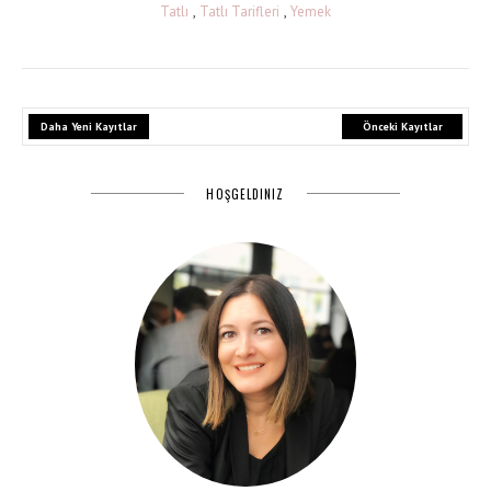
Tatlı
,
Tatlı Tarifleri
,
Yemek
Daha Yeni Kayıtlar
Önceki Kayıtlar
HOŞGELDINIZ