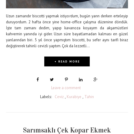
Uzun zamandır biscotti yapmak istiyordum, bugün yarın derken erteleyip
duruyordum. 2 hafta önce yine home-office çalışma düzenine döndük.
İşte tam zamanı dedim, yapıp kavanoza koyayım da akşamüstleri
kahvemin yanında iyi gider. Uzun süre bayatlamadan kalması en güzel
yanlarından biri. 5 yıl önce yapmıştım biscotti, bu sefer aynı tarifi biraz
değiştirerek tahinli cevizli yaptım. Çok da lezzetli...
+ READ MORE
Leave a comment
Labels:
Ceviz
,
Kurabiye
,
Tahin
Sarımsaklı Çek Kopar Ekmek