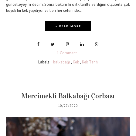
güncelleyeyim dedim. Sonra baktım ki o ilk tarifte verdiğim ölçülerle çok
büyük bir kek yapılıyor ve ben her seferinde...
+ READ MORE
1 Comment
Labels:
balkabağı
,
Kek
,
Kek Tarifi
Mercimekli Balkabağı Çorbası
10/27/2020