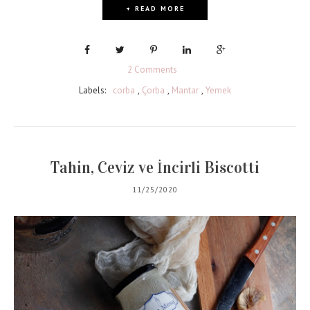
+ READ MORE
2 Comments
Labels:
corba
,
Çorba
,
Mantar
,
Yemek
Tahin, Ceviz ve İncirli Biscotti
11/25/2020