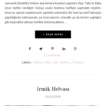
savioardi (kedidili) bisküvi alıp kenara koydum yaparım diye. Tabii ki daha
önce tarifini verdiğim Sicilya usulü tiramisu tarifiyle yapmaktı niyetim.
Ama ne zaman niyetlensem üşendim erteledim. Bir kere bu tarif labneyle
yapıldığında tutmuyordu, ya mascarpone olacaktı ya da benim yaptığım
gibi kaymakla labneyi birlikte kullanacaktınız....
+ READ MORE
2 Comments
Labels:
kahve
,
Tatlı
,
Tatlı Tarifleri
,
Tiramisu
İrmik Helvası
11/11/2020