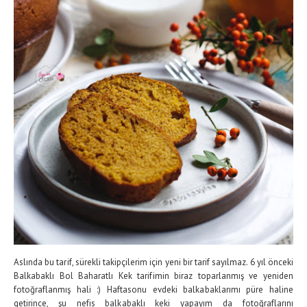
Aslında bu tarif, sürekli takipçilerim için yeni bir tarif sayılmaz. 6 yıl önceki
Balkabaklı Bol Baharatlı Kek tarifimin biraz toparlanmış ve yeniden
fotoğraflanmış hali :) Haftasonu evdeki balkabaklarımı püre haline
getirince, şu nefis balkabaklı keki yapayım da fotoğraflarını