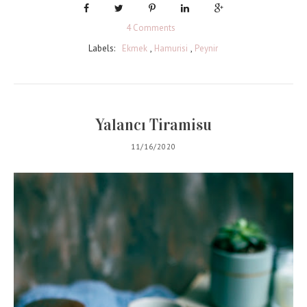
4 Comments
Labels:
Ekmek
,
Hamurisi
,
Peynir
Yalancı Tiramisu
11/16/2020