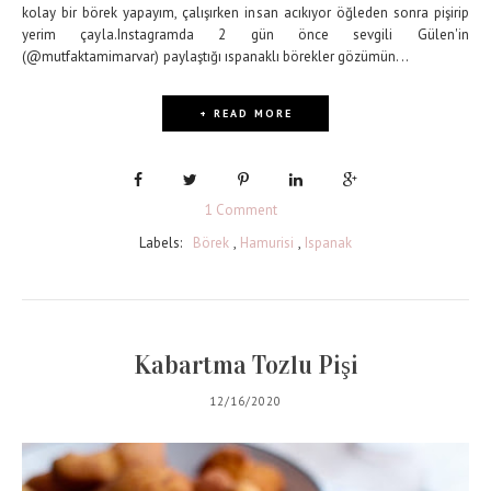
kolay bir börek yapayım, çalışırken insan acıkıyor öğleden sonra pişirip
yerim çayla.Instagramda 2 gün önce sevgili Gülen'in
(@mutfaktamimarvar) paylaştığı ıspanaklı börekler gözümün...
+ READ MORE
1 Comment
Labels:
Börek
,
Hamurisi
,
Ispanak
Kabartma Tozlu Pişi
12/16/2020