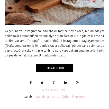
Geçen hafta instagramda balkabaklı tarifler paylaşınca, bir arkadaşım
balkabaklı çorba tarifiniz var mı diye sordu. Dedim ki blogda eskilerde bir
tarifim var ama fotoğrafı o kadar kötü ki instagramda paylaşamıyorum
:))Haftasonu baktım ki bir bardak kadar balkabağı pürem var, dedim çorba
yapıp fotoğraf çekeyim. Eski tarifime göre yapacaktım ama bu sefer farklı
bir şey denemek istedim. Umduğumdan da...
+ READ MORE
Leave a comment
Labels:
balkabağı
,
corba
,
Çorba
,
Mercimek