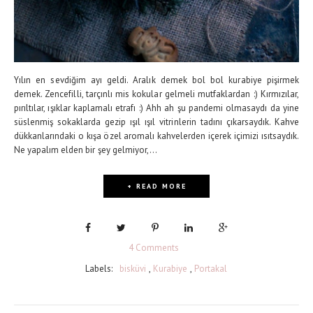
Yılın en sevdiğim ayı geldi. Aralık demek bol bol kurabiye pişirmek
demek. Zencefilli, tarçınlı mis kokular gelmeli mutfaklardan :) Kırmızılar,
pırıltılar, ışıklar kaplamalı etrafı :) Ahh ah şu pandemi olmasaydı da yine
süslenmiş sokaklarda gezip ışıl ışıl vitrinlerin tadını çıkarsaydık. Kahve
dükkanlarındaki o kışa özel aromalı kahvelerden içerek içimizi ısıtsaydık.
Ne yapalım elden bir şey gelmiyor,...
+ READ MORE
4 Comments
Labels:
bisküvi
,
Kurabiye
,
Portakal