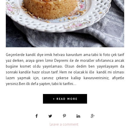
Geçenlerde kandil diye irmik helvası kavurdum ama tabii ki foto çek tarif
yaz derken, araya giren İzmir Depremi ile de moraller sıfırlanınca ancak
bugüne kısmet oldu yayınlaması. Olsun dedim ben yayınlayayım da
sonraki kandile hazır olsun tarif. Hem ne olacak ki ille kandil mi olması
lazım yapmak için, canınız çekerse kalkıp kavuruverirsiniz, afiyetle
yersiniz.Ben ilk defa yaptım, tabii ki tarifini...
+ READ MORE
Leave a comment