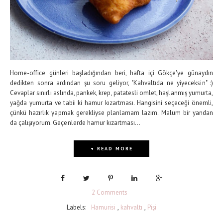
Home-office günleri başladığından beri, hafta içi Gökçe'ye günaydın
dedikten sonra ardından şu soru geliyor, "Kahvaltıda ne yiyeceksin" :)
Cevaplar sınırlı aslında, pankek, krep, patatesli omlet, haşlanmış yumurta,
yağda yumurta ve tabii ki hamur kızartması. Hangisini seçeceği önemli,
çünkü hazırlık yapmak gerekliyse planlamam lazım. Malum bir yandan
da çalışıyorum. Geçenlerde hamur kızartması...
+ READ MORE
2 Comments
Labels:
Hamurisi
,
kahvaltı
,
Pişi