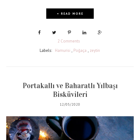
+ READ MORE
2 Comments
Labels:
Hamurisi
,
Poğaça
,
zeytin
Portakallı ve Baharatlı Yılbaşı
Bisküvileri
12/05/2020