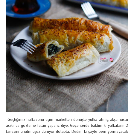
Geçtiğimiz haftasonu eşim marketten dönüşte yufka almış, akşamüstü
acıkınca gözleme falan yaparız diye. Geçenlerde baktım ki yufkaların 2
tanesini unutmıuşuz duruyor dolapta. Dedim ki şöyle beni yormayacak