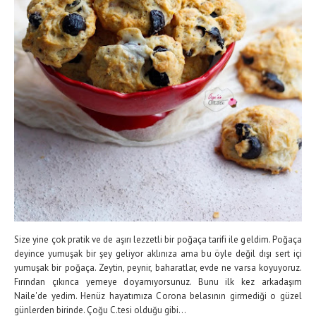
Size yine çok pratik ve de aşırı lezzetli bir poğaça tarifi ile geldim. Poğaça
deyince yumuşak bir şey geliyor aklınıza ama bu öyle değil dışı sert içi
yumuşak bir poğaça. Zeytin, peynir, baharatlar, evde ne varsa koyuyoruz.
Fırından çıkınca yemeye doyamıyorsunuz. Bunu ilk kez arkadaşım
Naile'de yedim. Henüz hayatımıza Corona belasının girmediği o güzel
günlerden birinde. Çoğu C.tesi olduğu gibi...