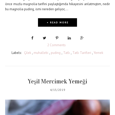
önce muzlu magnolia tarifini paylaştığımda hikayesini anlatmıştım, nedir
bu magnolia puding, ismi nereden geliyor,...
+ READ MORE
2 Comments
Labels:
Çilek
,
muhallebi
,
puding
,
Tatlı
,
Tatlı Tarifleri
,
Yemek
Yeşil Mercimek Yemeği
4/15/2019