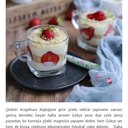
Çilekler tezgahlara düştüğüne göre çilekli tatlılar yapmanın zamanı
gelmiş demektir. Geçen hafta annem Gökçe yesin diye çilek almış
pazardan, bir kısmıyla çilekli magnolia yapayım dedim, hem Gökçe yer
hem de bloga çileklisini eklememiştim fotoğraf çekip eklerim. Daha