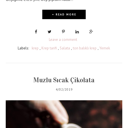
+ READ MORE
Leave a comment
Labels:
krep
,
Krep tarifi
,
Salata
,
ton balıklı krep
,
Yemek
Muzlu Sıcak Çikolata
4/02/2019