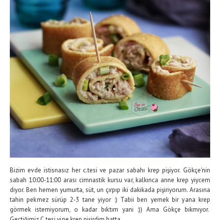
Bizim evde istisnasız her c.tesi ve pazar sabahı krep pişiyor. Gökçe'nin
sabah 10:00-11:00 arası cimnastik kursu var, kalkınca anne krep yiycem
diyor. Ben hemen yumurta, süt, un çırpıp iki dakikada pişiriyorum. Arasına
tahin pekmez sürüp 2-3 tane yiyor :) Tabii ben yemek bir yana krep
görmek istemiyorum, o kadar bıktım yani :)) Ama Gökçe bıkmıyor.
Geçtiğimiz C.tesi yine krep pişirdim hatta...