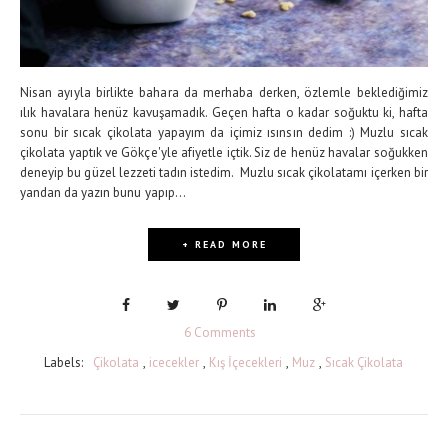
Nisan ayıyla birlikte bahara da merhaba derken, özlemle beklediğimiz
ılık havalara henüz kavuşamadık. Geçen hafta o kadar soğuktu ki, hafta
sonu bir sıcak çikolata yapayım da içimiz ısınsın dedim :) Muzlu sıcak
çikolata yaptık ve Gökçe'yle afiyetle içtik. Siz de henüz havalar soğukken
deneyip bu güzel lezzeti tadın istedim. Muzlu sıcak çikolatamı içerken bir
yandan da yazın bunu yapıp...
+ READ MORE
6 Comments
Labels:
Çikolata
,
icecekler
,
Kış İçecekleri
,
Muz
,
Sıcak Çikolata