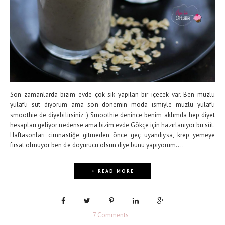
Son zamanlarda bizim evde çok sık yapılan bir içecek var. Ben muzlu
yulaflı süt diyorum ama son dönemin moda ismiyle muzlu yulaflı
smoothie de diyebilirsiniz :) Smoothie denince benim aklımda hep diyet
hesapları geliyor nedense ama bizim evde Gökçe için hazırlanıyor bu süt.
Haftasonları cimnastiğe gitmeden önce geç uyandıysa, krep yemeye
fırsat olmuyor ben de doyurucu olsun diye bunu yapıyorum....
+ READ MORE
7 Comments