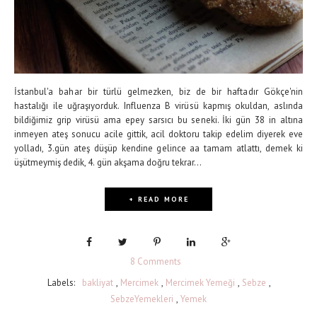
İstanbul'a bahar bir türlü gelmezken, biz de bir haftadır Gökçe'nin
hastalığı ile uğraşıyorduk. Influenza B virüsü kapmış okuldan, aslında
bildiğimiz grip virüsü ama epey sarsıcı bu seneki. İki gün 38 in altına
inmeyen ateş sonucu acile gittik, acil doktoru takip edelim diyerek eve
yolladı, 3.gün ateş düşüp kendine gelince aa tamam atlattı, demek ki
üşütmeymiş dedik, 4. gün akşama doğru tekrar...
+ READ MORE
8 Comments
Labels:
bakliyat
,
Mercimek
,
Mercimek Yemeği
,
Sebze
,
SebzeYemekleri
,
Yemek