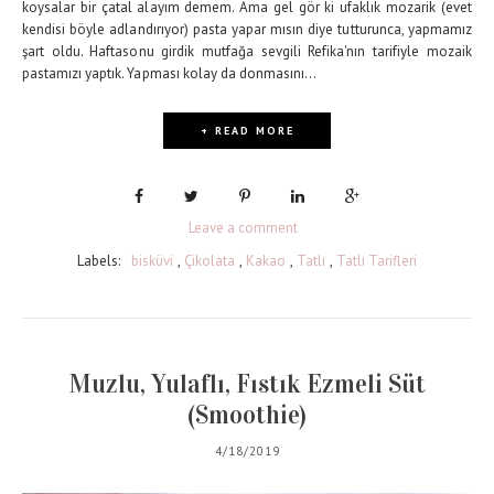
koysalar bir çatal alayım demem. Ama gel gör ki ufaklık mozarik (evet
kendisi böyle adlandırıyor) pasta yapar mısın diye tutturunca, yapmamız
şart oldu. Haftasonu girdik mutfağa sevgili Refika'nın tarifiyle mozaik
pastamızı yaptık. Yapması kolay da donmasını...
+ READ MORE
Leave a comment
Labels:
bisküvi
,
Çikolata
,
Kakao
,
Tatlı
,
Tatlı Tarifleri
Muzlu, Yulaflı, Fıstık Ezmeli Süt
(Smoothie)
4/18/2019