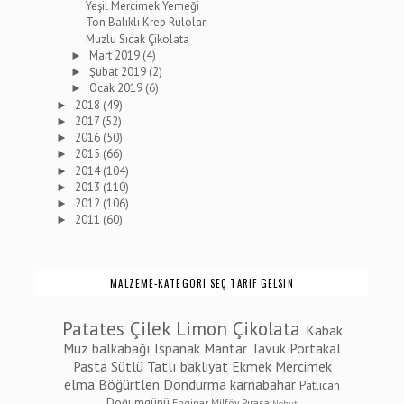
Yeşil Mercimek Yemeği
Ton Balıklı Krep Ruloları
Muzlu Sıcak Çikolata
Mart 2019
(4)
►
Şubat 2019
(2)
►
Ocak 2019
(6)
►
2018
(49)
►
2017
(52)
►
2016
(50)
►
2015
(66)
►
2014
(104)
►
2013
(110)
►
2012
(106)
►
2011
(60)
►
MALZEME-KATEGORI SEÇ TARIF GELSIN
Patates
Çilek
Limon
Çikolata
Kabak
Muz
balkabağı
Ispanak
Mantar
Tavuk
Portakal
Pasta
Sütlü Tatlı
bakliyat
Ekmek
Mercimek
elma
Böğürtlen
Dondurma
karnabahar
Patlıcan
Doğumgünü
Enginar
Milföy
Pırasa
Nohut