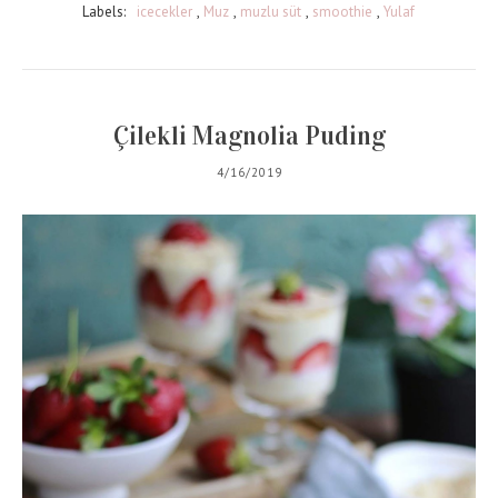
Labels:
icecekler
,
Muz
,
muzlu süt
,
smoothie
,
Yulaf
Çilekli Magnolia Puding
4/16/2019