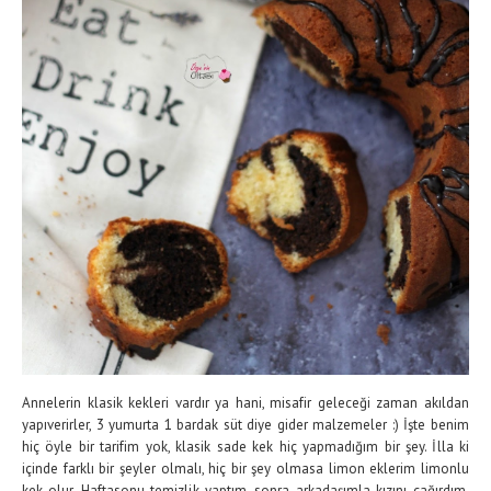
Annelerin klasik kekleri vardır ya hani, misafir geleceği zaman akıldan
yapıverirler, 3 yumurta 1 bardak süt diye gider malzemeler :) İşte benim
hiç öyle bir tarifim yok, klasik sade kek hiç yapmadığım bir şey. İlla ki
içinde farklı bir şeyler olmalı, hiç bir şey olmasa limon eklerim limonlu
kek olur. Haftasonu temizlik yaptım, sonra arkadaşımla kızını çağırdım,