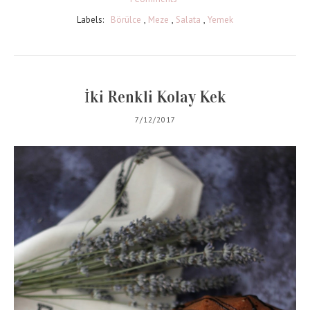
Labels:
Börülce
,
Meze
,
Salata
,
Yemek
İki Renkli Kolay Kek
7/12/2017