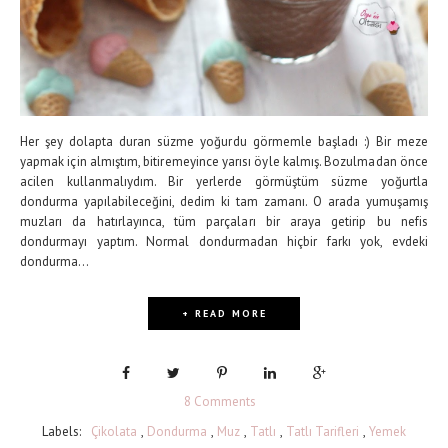
Her şey dolapta duran süzme yoğurdu görmemle başladı :) Bir meze
yapmak için almıştım, bitiremeyince yarısı öyle kalmış. Bozulmadan önce
acilen kullanmalıydım. Bir yerlerde görmüştüm süzme yoğurtla
dondurma yapılabileceğini, dedim ki tam zamanı. O arada yumuşamış
muzları da hatırlayınca, tüm parçaları bir araya getirip bu nefis
dondurmayı yaptım. Normal dondurmadan hiçbir farkı yok, evdeki
dondurma...
+ READ MORE
8 Comments
Labels:
Çikolata
,
Dondurma
,
Muz
,
Tatlı
,
Tatlı Tarifleri
,
Yemek