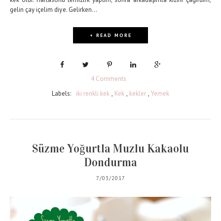
gelin çay içelim diye. Gelirken...
+ READ MORE
4 Comments
Labels:
iki renkli kek
,
Kek
,
kekler
,
Yemek
Süzme Yoğurtla Muzlu Kakaolu
Dondurma
7/03/2017