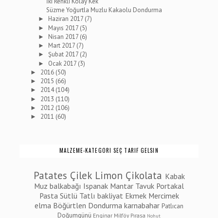
İki Renkli Kolay Kek
Süzme Yoğurtla Muzlu Kakaolu Dondurma
Haziran 2017
(7)
►
Mayıs 2017
(5)
►
Nisan 2017
(6)
►
Mart 2017
(7)
►
Şubat 2017
(2)
►
Ocak 2017
(3)
►
2016
(50)
►
2015
(66)
►
2014
(104)
►
2013
(110)
►
2012
(106)
►
2011
(60)
►
MALZEME-KATEGORI SEÇ TARIF GELSIN
Patates
Çilek
Limon
Çikolata
Kabak
Muz
balkabağı
Ispanak
Mantar
Tavuk
Portakal
Pasta
Sütlü Tatlı
bakliyat
Ekmek
Mercimek
elma
Böğürtlen
Dondurma
karnabahar
Patlıcan
Doğumgünü
Enginar
Milföy
Pırasa
Nohut