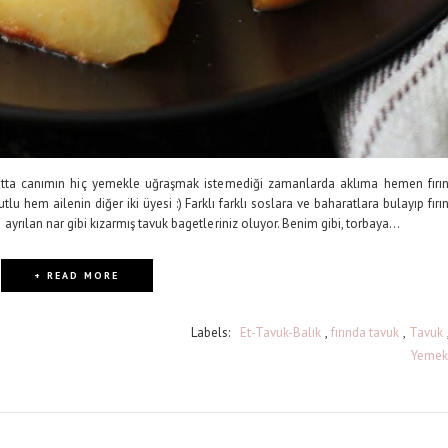
ta canımın hiç yemekle uğraşmak istemediği zamanlarda aklıma hemen fırı
 hem ailenin diğer iki üyesi :) Farklı farklı soslara ve baharatlara bulayıp fırı
 ayrılan nar gibi kızarmış tavuk bagetleriniz oluyor. Benim gibi, torbaya...
+ READ MORE
Labels:
Et-Tavuk-Balık
,
fırında tavuk
,
Tavuk
Yemek