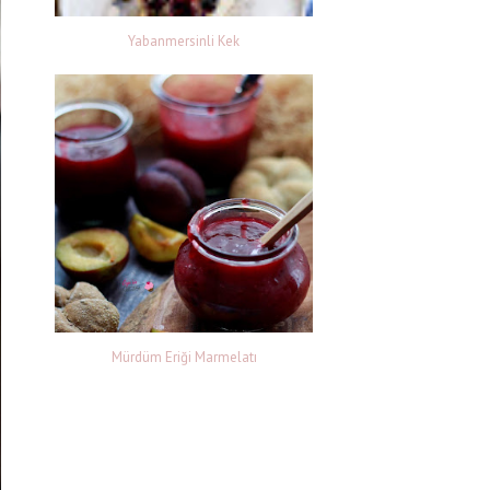
Yabanmersinli Kek
Mürdüm Eriği Marmelatı