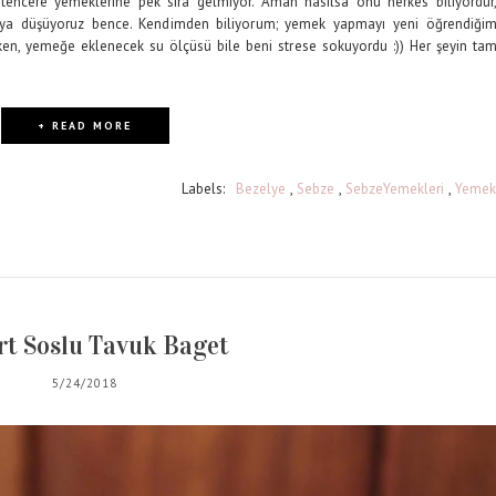
encere yemeklerine pek sıra gelmiyor. Aman nasılsa onu herkes biliyordur
lgıya düşüyoruz bence. Kendimden biliyorum; yemek yapmayı yeni öğrendiği
ken, yemeğe eklenecek su ölçüsü bile beni strese sokuyordu :)) Her şeyin ta
+ READ MORE
Labels:
Bezelye
,
Sebze
,
SebzeYemekleri
,
Yemek
rt Soslu Tavuk Baget
5/24/2018