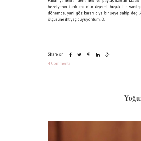
Farklı yemekler denemek ve paylaşmaktan klasik t
bezelyenin tarifi mi olur diyerek büyük bir yanı
dönemde, yani göz kararı diye bir şeye sahip değil
ölçüsüne ihtiyaç duyuyordum. O...
Share on:
4 Comments
Yoğu