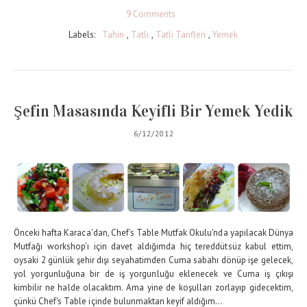
9 Comments
Labels:
Tahin
,
Tatlı
,
Tatlı Tarifleri
,
Yemek
Şefin Masasında Keyifli Bir Yemek Yedik
6/12/2012
Önceki hafta Karaca'dan, Chef's Table Mutfak Okulu'nda yapılacak Dünya
Mutfağı workshop'ı için davet aldığımda hiç tereddütsüz kabul ettim,
oysaki 2 günlük şehir dışı seyahatimden Cuma sabahı dönüp işe gelecek,
yol yorgunluğuna bir de iş yorgunluğu eklenecek ve Cuma iş çıkışı
kimbilir ne halde olacaktım. Ama yine de koşulları zorlayıp gidecektim,
çünkü Chef's Table içinde bulunmaktan keyif aldığım...