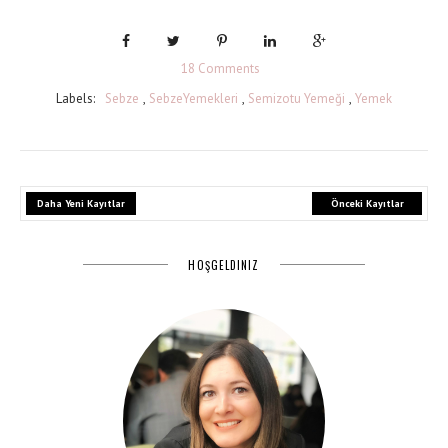
18 Comments
Labels:
Sebze
,
SebzeYemekleri
,
Semizotu Yemeği
,
Yemek
Daha Yeni Kayıtlar
Önceki Kayıtlar
HOŞGELDINIZ