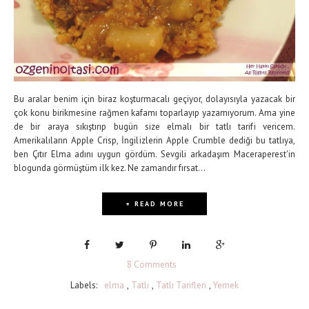
Bu aralar benim için biraz koşturmacalı geçiyor, dolayısıyla yazacak bir
çok konu birikmesine rağmen kafamı toparlayıp yazamıyorum. Ama yine
de bir araya sıkıştırıp bugün size elmalı bir tatlı tarifi vericem.
Amerikalıların Apple Crisp, İngilizlerin Apple Crumble dediği bu tatlıya,
ben Çıtır Elma adını uygun gördüm. Sevgili arkadaşım Maceraperest'in
blogunda görmüştüm ilk kez. Ne zamandır fırsat...
+ READ MORE
8 Comments
Labels:
elma
,
Tatlı
,
Tatlı Tarifleri
,
Yemek