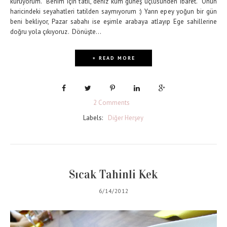
kuruyorum. Benim için tatil, deniz kum güneş üçlüsünden ibaret. Onun
haricindeki seyahatleri tatilden saymıyorum :) Yarın epey yoğun bir gün
beni bekliyor, Pazar sabahı ise eşimle arabaya atlayıp Ege sahillerine
doğru yola çıkıyoruz. Dönüşte...
+ READ MORE
2 Comments
Labels:
Diğer Herşey
Sıcak Tahinli Kek
6/14/2012