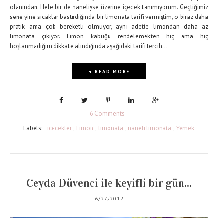
olanından. Hele bir de naneliyse üzerine içecek tanımıyorum. Geçtiğimiz
sene yine sıcaklar bastırdığında bir limonata tarifi vermiştim, o biraz daha
pratik ama çok bereketli olmuyor, aynı adette limondan daha az
limonata çıkıyor. Limon kabuğu rendelemekten hiç ama hiç
hoşlanmadığım dikkate alındığında aşağıdaki tarifi tercih...
+ READ MORE
6 Comments
Labels:
icecekler
,
Limon
,
limonata
,
naneli limonata
,
Yemek
Ceyda Düvenci ile keyifli bir gün...
6/27/2012