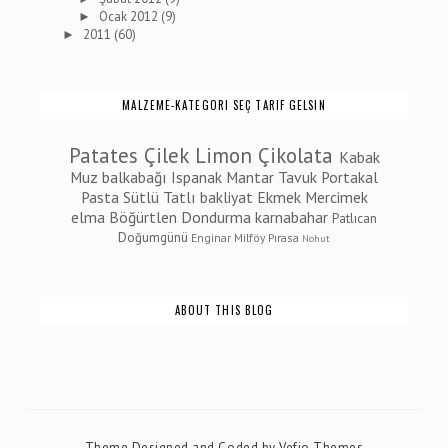
Ocak 2012
(9)
►
2011
(60)
►
MALZEME-KATEGORI SEÇ TARIF GELSIN
Patates
Çilek
Limon
Çikolata
Kabak
Muz
balkabağı
Ispanak
Mantar
Tavuk
Portakal
Pasta
Sütlü Tatlı
bakliyat
Ekmek
Mercimek
elma
Böğürtlen
Dondurma
karnabahar
Patlıcan
Doğumgünü
Enginar
Milföy
Pırasa
Nohut
ABOUT THIS BLOG
Theme Designed and Coded by
Vefio Themes