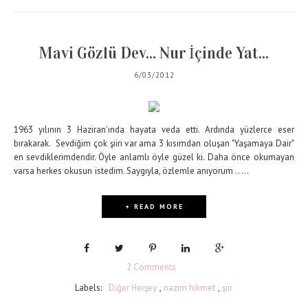
Mavi Gözlü Dev... Nur İçinde Yat...
6/03/2012
1963 yılının 3 Haziran'ında hayata veda etti. Ardında yüzlerce eser
bırakarak. Sevdiğim çok şiiri var ama 3 kısımdan oluşan "Yaşamaya Dair"
en sevdiklerimdendir. Öyle anlamlı öyle güzel ki. Daha önce okumayan
varsa herkes okusun istedim. Saygıyla, özlemle anıyorum .....
+ READ MORE
2 Comments
Labels:
Diğer Herşey
,
nazım hikmet
,
şiir