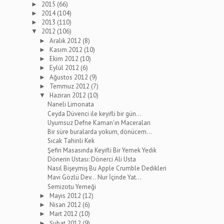
2015
(66)
►
2014
(104)
►
2013
(110)
►
2012
(106)
▼
Aralık 2012
(8)
►
Kasım 2012
(10)
►
Ekim 2012
(10)
►
Eylül 2012
(6)
►
Ağustos 2012
(9)
►
Temmuz 2012
(7)
►
Haziran 2012
(10)
▼
Naneli Limonata
Ceyda Düvenci ile keyifli bir gün...
Uyumsuz Defne Kaman'ın Maceraları
Bir süre buralarda yokum, dönücem...
Sıcak Tahinli Kek
Şefin Masasında Keyifli Bir Yemek Yedik
Dönerin Ustası: Dönerci Ali Usta
Nasıl Bişeymiş Bu Apple Crumble Dedikleri
Mavi Gözlü Dev... Nur İçinde Yat...
Semizotu Yemeği
Mayıs 2012
(12)
►
Nisan 2012
(6)
►
Mart 2012
(10)
►
Şubat 2012
(9)
►