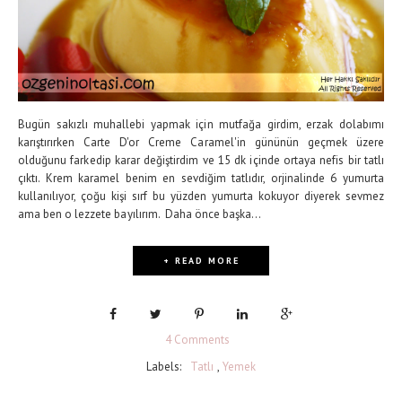
Bugün sakızlı muhallebi yapmak için mutfağa girdim, erzak dolabımı
karıştırırken Carte D'or Creme Caramel'in gününün geçmek üzere
olduğunu farkedip karar değiştirdim ve 15 dk içinde ortaya nefis bir tatlı
çıktı. Krem karamel benim en sevdiğim tatlıdır, orjinalinde 6 yumurta
kullanılıyor, çoğu kişi sırf bu yüzden yumurta kokuyor diyerek sevmez
ama ben o lezzete bayılırım. Daha önce başka...
+ READ MORE
4 Comments
Labels:
Tatlı
,
Yemek