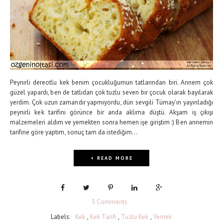
Peynirli dereotlu kek benim çocukluğumun tatlarından biri. Annem çok
güzel yapardı, ben de tatlıdan çok tuzlu seven bir çocuk olarak bayılarak
yerdim. Çok uzun zamandır yapmıyordu, dün sevgili Tümay'ın yayınladığı
peynirli kek tarifini görünce bir anda aklıma düştü. Akşam iş çıkışı
malzemeleri aldım ve yemekten sonra hemen işe giriştim :) Ben annemin
tarifine göre yaptım, sonuç tam da istediğim...
+ READ MORE
5 Comments
Labels:
Kek
,
Kek Tarifi
,
Tuzlu Kek
,
Yemek