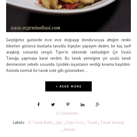
Geçtiğimiz günlerde ince ince doğrayıp dondurucuya attığım renkli
biberleri görünce bunlarla tavuklu bişeyler yapayım dedim, bir kaç tarif
araştırıp sonunda sevgili Tijen'in sitesinde rastladığım Çin Usulü
Tavuğu yapmaya karar verdim. Bu tavuk yemeğine çin usulü tavuk
denmesinin sebebi sosunda. İçindeki nişastanın verdiği kıvama bayıldım.
Aslında normal bir tavuk sote gibi görünürken...
+ READ MORE
6 Comments
Labels:
Et-Tavuk-Balık
,
İglo
,
Soya Sosu
,
Tavuk
,
Tavuk Yemeği
,
Yemek