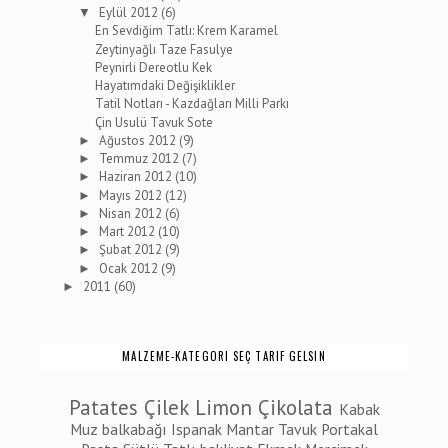
Eylül 2012
(6)
▼
En Sevdiğim Tatlı: Krem Karamel
Zeytinyağlı Taze Fasulye
Peynirli Dereotlu Kek
Hayatımdaki Değişiklikler
Tatil Notları - Kazdağları Milli Parkı
Çin Usulü Tavuk Sote
Ağustos 2012
(9)
►
Temmuz 2012
(7)
►
Haziran 2012
(10)
►
Mayıs 2012
(12)
►
Nisan 2012
(6)
►
Mart 2012
(10)
►
Şubat 2012
(9)
►
Ocak 2012
(9)
►
2011
(60)
►
MALZEME-KATEGORI SEÇ TARIF GELSIN
Patates
Çilek
Limon
Çikolata
Kabak
Muz
balkabağı
Ispanak
Mantar
Tavuk
Portakal