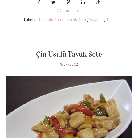
2 Comments
Labels:
Hasanboğuldu
,
Kazdağları
,
Seyahat
,
Tatil
Çin Usulü Tavuk Sote
9/04/2012