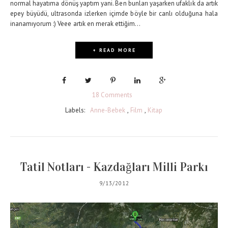
normal hayatıma dönüş yaptım yani. Ben bunları yaşarken ufaklık da artık
epey büyüdü, ultrasonda izlerken içimde böyle bir canlı olduğuna hala
inanamıyorum :) Veee artık en merak ettiğim...
+ READ MORE
18 Comments
Labels:
Anne-Bebek
,
Film
,
Kitap
Tatil Notları - Kazdağları Milli Parkı
9/13/2012