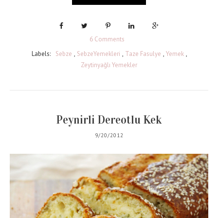
6 Comments
Labels:
Sebze
,
SebzeYemekleri
,
Taze Fasulye
,
Yemek
,
Zeytinyağlı Yemekler
Peynirli Dereotlu Kek
9/20/2012