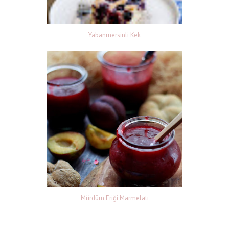
Yabanmersinli Kek
Mürdüm Eriği Marmelatı