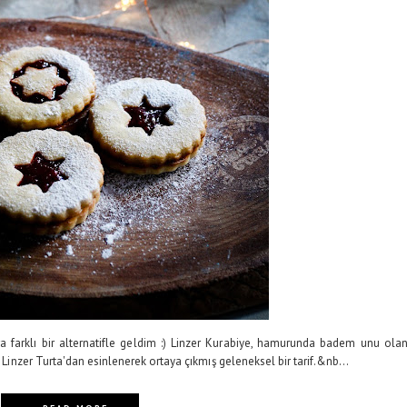
lara farklı bir alternatifle geldim :) Linzer Kurabiye, hamurunda badem unu ola
ü Linzer Turta'dan esinlenerek ortaya çıkmış geleneksel bir tarif.&nb...