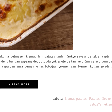
klıma gelmeyen kremalı fırın patates tarifini Gökçe sayesinde tekrar yaptım
erip bundan yapsana dedi, blogda çok eskilerde tarif verdiğimi sanıyordum bi
ok yapardım ama demek ki hiç fotoğraf çekmemişim .Hemen kolları sıvadım
+ READ MORE
Labels:
kremalı patates
,
Patates
,
Sebze
SebzeYemekleri