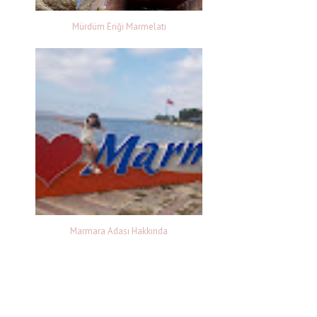
Mürdüm Eriği Marmelatı
Marmara Adası Hakkında
n