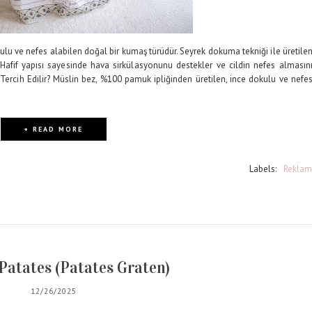
ulu ve nefes alabilen doğal bir kumaş türüdür. Seyrek dokuma tekniği ile üretile
 Hafif yapısı sayesinde hava sirkülasyonunu destekler ve cildin nefes almasın
 Tercih Edilir? Müslin bez, %100 pamuk ipliğinden üretilen, ince dokulu ve nefe
+ READ MORE
Labels:
Reklam
Patates (Patates Graten)
12/26/2025