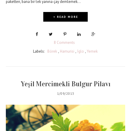
paketten, bana bir tek yanına çay demlemek...
+ READ MORE
8 Comments
Labels:
Börek
,
Hamurisi
,
İglo
,
Yemek
Yeşil Mercimekli Bulgur Pilavı
1/09/2013