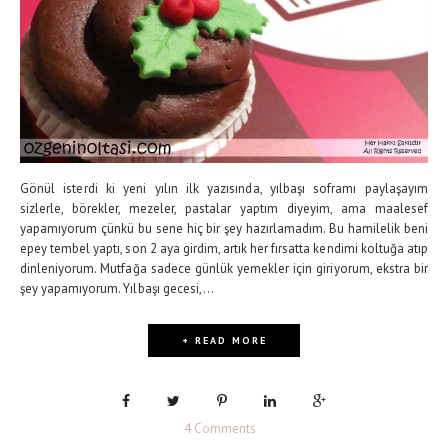
Gönül isterdi ki yeni yılın ilk yazısında, yılbaşı soframı paylaşayım
sizlerle, börekler, mezeler, pastalar yaptım diyeyim, ama maalesef
yapamıyorum çünkü bu sene hiç bir şey hazırlamadım. Bu hamilelik beni
epey tembel yaptı, son 2 aya girdim, artık her fırsatta kendimi koltuğa atıp
dinleniyorum. Mutfağa sadece günlük yemekler için giriyorum, ekstra bir
şey yapamıyorum. Yılbaşı gecesi,...
+ READ MORE
4 Comments