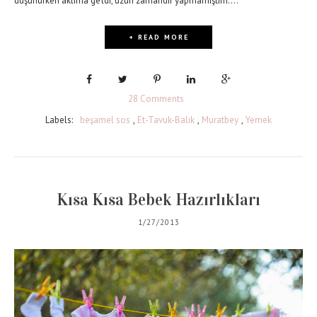
düşünürken aklıma geldi, uzun zamandır yapmamıştım....
+ READ MORE
28 Comments
Labels:
beşamel sos
,
Et-Tavuk-Balık
,
Muratbey
,
Yemek
Kısa Kısa Bebek Hazırlıkları
1/27/2013