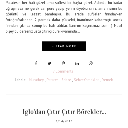
Patatesin her hali güzel ama suflesi bir başka güzel. Aslında bu kadar
uğraşmaya ne gerek var püre yapıp yerim diyebilirsiniz, ama inanın bu
görüntü ve lezzet bambaşka. Bu arada sufleler fırındayken
fotoğraftakinden 2 parmak daha yüksekti, inanılmaz kabarmıştı ancak
fırından çıkınca sönüp bu hali aldılar. Sanırım kaçınılmaz son :) Nasıl
bişey bu derseniz üstü çıtır içi püre kıvamında...
+ READ MORE
7 Comments
Labels:
Muratbey
,
Patates
,
Sebze
,
SebzeYemekleri
,
Yemek
Iglo'dan Çıtır Çıtır Börekler...
1/14/2013