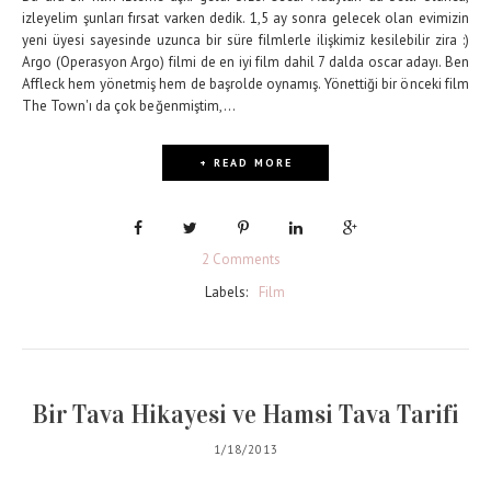
izleyelim şunları fırsat varken dedik. 1,5 ay sonra gelecek olan evimizin
yeni üyesi sayesinde uzunca bir süre filmlerle ilişkimiz kesilebilir zira :)
Argo (Operasyon Argo) filmi de en iyi film dahil 7 dalda oscar adayı. Ben
Affleck hem yönetmiş hem de başrolde oynamış. Yönettiği bir önceki film
The Town'ı da çok beğenmiştim,...
+ READ MORE
2 Comments
Labels:
Film
Bir Tava Hikayesi ve Hamsi Tava Tarifi
1/18/2013