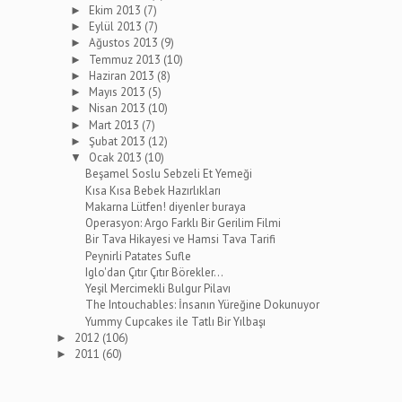
Ekim 2013
(7)
►
Eylül 2013
(7)
►
Ağustos 2013
(9)
►
Temmuz 2013
(10)
►
Haziran 2013
(8)
►
Mayıs 2013
(5)
►
Nisan 2013
(10)
►
Mart 2013
(7)
►
Şubat 2013
(12)
►
Ocak 2013
(10)
▼
Beşamel Soslu Sebzeli Et Yemeği
Kısa Kısa Bebek Hazırlıkları
Makarna Lütfen! diyenler buraya
Operasyon: Argo Farklı Bir Gerilim Filmi
Bir Tava Hikayesi ve Hamsi Tava Tarifi
Peynirli Patates Sufle
Iglo'dan Çıtır Çıtır Börekler...
Yeşil Mercimekli Bulgur Pilavı
The Intouchables: İnsanın Yüreğine Dokunuyor
Yummy Cupcakes ile Tatlı Bir Yılbaşı
2012
(106)
►
2011
(60)
►