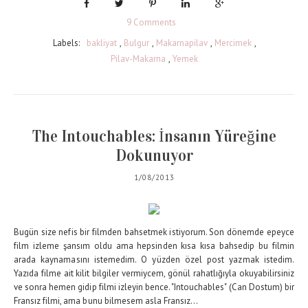
9 Comments
Labels:
bakliyat
,
Bulgur
,
Makarnapilav
,
Mercimek
,
Pilav-Makarna
,
Yemek
The Intouchables: İnsanın Yüreğine
Dokunuyor
1/08/2013
Bugün size nefis bir filmden bahsetmek istiyorum. Son dönemde epeyce
film izleme şansım oldu ama hepsinden kısa kısa bahsedip bu filmin
arada kaynamasını istemedim. O yüzden özel post yazmak istedim.
Yazıda filme ait kilit bilgiler vermiycem, gönül rahatlığıyla okuyabilirsiniz
ve sonra hemen gidip filmi izleyin bence. "Intouchables" (Can Dostum) bir
Fransız filmi, ama bunu bilmesem asla Fransız...