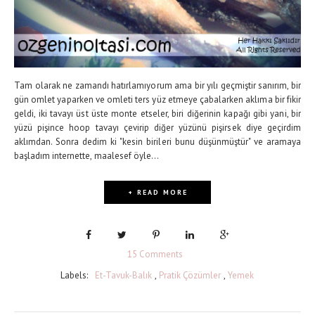
Tam olarak ne zamandı hatırlamıyorum ama bir yılı geçmiştir sanırım, bir
gün omlet yaparken ve omleti ters yüz etmeye çabalarken aklıma bir fikir
geldi, iki tavayı üst üste monte etseler, biri diğerinin kapağı gibi yani, bir
yüzü pişince hoop tavayı çevirip diğer yüzünü pişirsek diye geçirdim
aklımdan. Sonra dedim ki "kesin birileri bunu düşünmüştür" ve aramaya
başladım internette, maalesef öyle...
+ READ MORE
15 Comments
Labels:
Et-Tavuk-Balık
,
Pratik Çözümler
,
Yemek