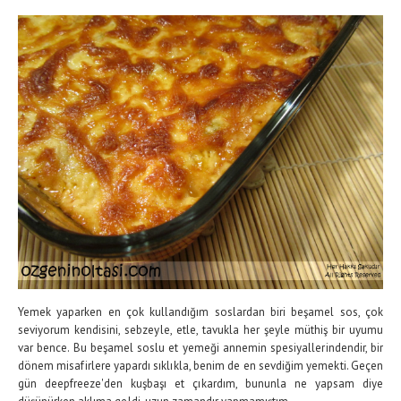
Yemek yaparken en çok kullandığım soslardan biri beşamel sos, çok
seviyorum kendisini, sebzeyle, etle, tavukla her şeyle müthiş bir uyumu
var bence. Bu beşamel soslu et yemeği annemin spesiyallerindendir, bir
dönem misafirlere yapardı sıklıkla, benim de en sevdiğim yemekti. Geçen
gün deepfreeze'den kuşbaşı et çıkardım, bununla ne yapsam diye