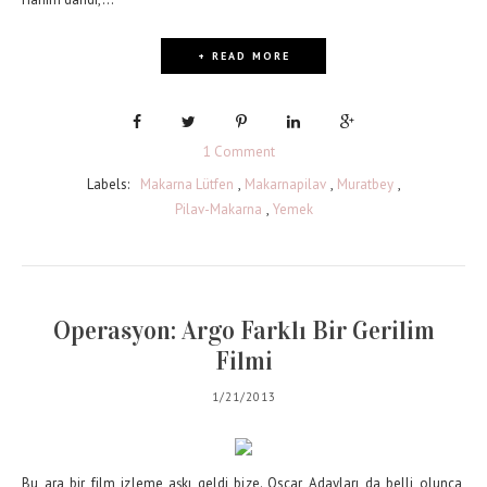
+ READ MORE
1 Comment
Labels:
Makarna Lütfen
,
Makarnapilav
,
Muratbey
,
Pilav-Makarna
,
Yemek
Operasyon: Argo Farklı Bir Gerilim
Filmi
1/21/2013
Bu ara bir film izleme aşkı geldi bize. Oscar Adayları da belli olunca,