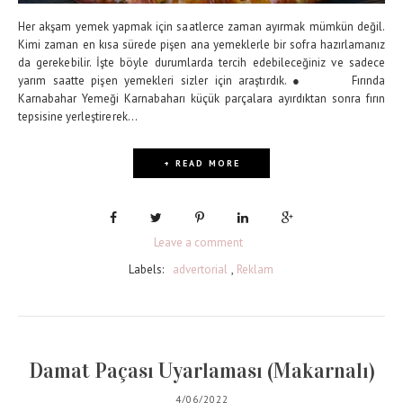
Her akşam yemek yapmak için saatlerce zaman ayırmak mümkün değil.
Kimi zaman en kısa sürede pişen ana yemeklerle bir sofra hazırlamanız
da gerekebilir. İşte böyle durumlarda tercih edebileceğiniz ve sadece
yarım saatte pişen yemekleri sizler için araştırdık. ● Fırında
Karnabahar Yemeği Karnabaharı küçük parçalara ayırdıktan sonra fırın
tepsisine yerleştirerek...
+ READ MORE
Leave a comment
Labels:
advertorial
,
Reklam
Damat Paçası Uyarlaması (Makarnalı)
4/06/2022