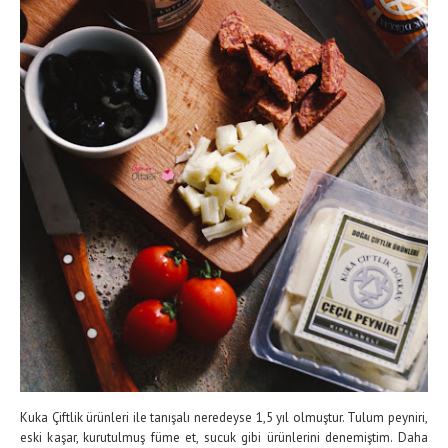
Kuka Çiftlik ürünleri ile tanışalı neredeyse 1,5 yıl olmuştur. Tulum peyniri,
eski kaşar, kurutulmuş füme et, sucuk gibi ürünlerini denemiştim. Daha