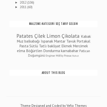
2012
(106)
►
2011
(60)
►
MALZEME-KATEGORI SEÇ TARIF GELSIN
Patates
Çilek
Limon
Çikolata
Kabak
Muz
balkabağı
Ispanak
Mantar
Tavuk
Portakal
Pasta
Sütlü Tatlı
bakliyat
Ekmek
Mercimek
elma
Böğürtlen
Dondurma
karnabahar
Patlıcan
Doğumgünü
Enginar
Milföy
Pırasa
Nohut
ABOUT THIS BLOG
Theme Designed and Coded by
Vefio Themes