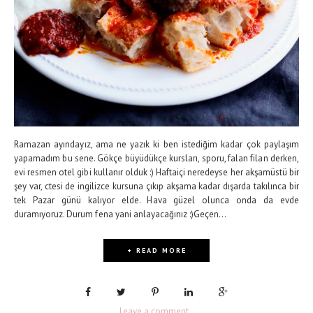
Ramazan ayındayız, ama ne yazık ki ben istediğim kadar çok paylaşım
yapamadım bu sene. Gökçe büyüdükçe kursları, sporu, falan filan derken,
evi resmen otel gibi kullanır olduk :) Haftaiçi neredeyse her akşamüstü bir
şey var, ctesi de ingilizce kursuna çıkıp akşama kadar dışarda takılınca bir
tek Pazar günü kalıyor elde. Hava güzel olunca onda da evde
duramıyoruz. Durum fena yani anlayacağınız :)Geçen...
+ READ MORE
Leave a comment