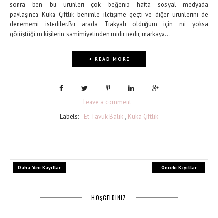
sonra ben bu ürünleri çok beğenip hatta sosyal medyada
paylaşınca Kuka Çiftlik benimle iletişime geçti ve diğer ürünlerini de
denememi istediler.Bu arada Trakyalı olduğum için mi yoksa
görüştüğüm kişilerin samimiyetinden midir nedir, markaya...
+ READ MORE
Leave a comment
Labels:
Et-Tavuk-Balık
,
Kuka Çiftlik
Daha Yeni Kayıtlar
Önceki Kayıtlar
HOŞGELDINIZ