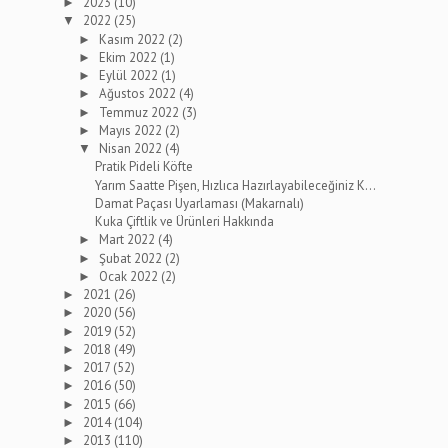
2023
(10)
►
2022
(25)
▼
Kasım 2022
(2)
►
Ekim 2022
(1)
►
Eylül 2022
(1)
►
Ağustos 2022
(4)
►
Temmuz 2022
(3)
►
Mayıs 2022
(2)
►
Nisan 2022
(4)
▼
Pratik Pideli Köfte
Yarım Saatte Pişen, Hızlıca Hazırlayabileceğiniz K...
Damat Paçası Uyarlaması (Makarnalı)
Kuka Çiftlik ve Ürünleri Hakkında
Mart 2022
(4)
►
Şubat 2022
(2)
►
Ocak 2022
(2)
►
2021
(26)
►
2020
(56)
►
2019
(52)
►
2018
(49)
►
2017
(52)
►
2016
(50)
►
2015
(66)
►
2014
(104)
►
2013
(110)
►