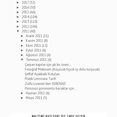
2017
(52)
►
2016
(50)
►
2015
(66)
►
2014
(104)
►
2013
(110)
►
2012
(106)
►
2011
(60)
▼
Aralık 2011
(11)
►
Kasım 2011
(8)
►
Ekim 2011
(12)
►
Eylül 2011
(6)
►
Ağustos 2011
(6)
►
Temmuz 2011
(6)
▼
Çarpan kapılar için şık bir öneri...
Fotoğraf Makinam (Küçücük fıçıcık içi dolu turşucuk)
Şeffaf Ayakkabı Kutuları
Pratik Limonata Tarifi
Zülfü Livaneli'den SERENAD
Pürüzsüz görünümlü bacaklar için...
Haziran 2011
(6)
►
Mayıs 2011
(5)
►
MALZEME-KATEGORI SEÇ TARIF GELSIN