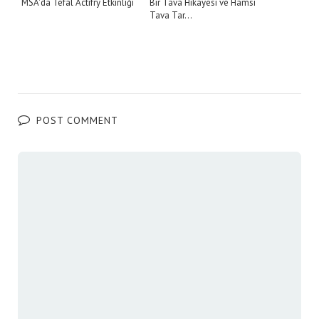
MSA'da Tefal Actifry Etkinliği
Bir Tava Hikayesi ve Hamsi
Tava Tar...
POST COMMENT