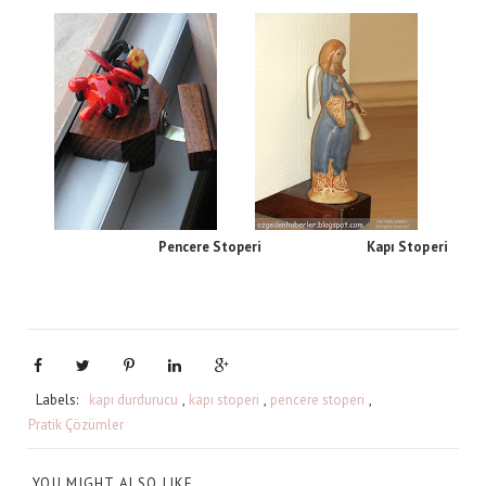
Pencere Stoperi Kapı Stoperi
Labels:
kapı durdurucu
,
kapı stoperi
,
pencere stoperi
,
Pratik Çözümler
YOU MIGHT ALSO LIKE