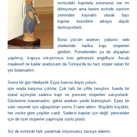
evinizdeki kapılarla sorununuz var mı
bilmiyorum ama benim evimde sanırım
zeminden kaynaklı olarak bazı
kapılar kesinlikle arkaya dayalı
durmuyorlardı.
Buna çözüm ararken, yabancı web
sitelerinde harika kapı stoperleri
gördüm. Porselenden ya da ahşaptan
yapılmış, kapıya sıkıştırınca öne gelmesini engelliyor. Ancak
maalesef ne kadar aradıysam da Türkiye'de bu tarz stoper satan bir
yer bulamadım.
Sonra bir gün Hediyelik Eşya fuarına düştü yolum,
işte orada karşıma çıktılar. Çok tatlı bir çiftle tanıştım, fuarda bir
stand açmışlar sadece kapı ve pencere stoperleri satıyorlardı.
Gözlerime inanamadım, gökte ararken yerde bulmuştum. Epey bir
süre seçmek için uğraştıktan sonra 3 tane aldım. Büyüklü küçüklü,
her zevke göre çeşitler vardı. Sadece kapılar için değil, pencereler
için de özel stoperler yapmışlar süslü püslü.
Siz de evinizde fark yaratmak istiyorsanız tavsiye ederim
.