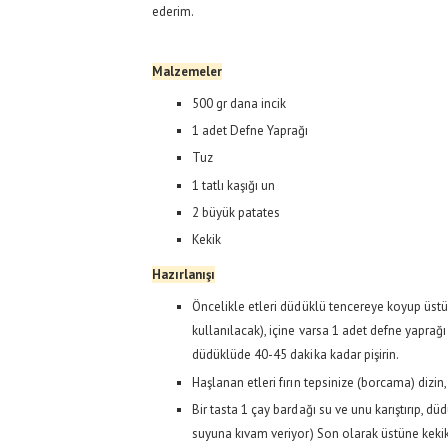
ederim.
Malzemeler
500 gr dana incik
1 adet Defne Yaprağı
Tuz
1 tatlı kaşığı un
2 büyük patates
Kekik
Hazırlanışı
Öncelikle etleri düdüklü tencereye koyup üstü
kullanılacak), içine varsa 1 adet defne yaprağı
düdüklüde 40-45 dakika kadar pişirin.
Haşlanan etleri fırın tepsinize (borcama) dizin, p
Bir tasta 1 çay bardağı su ve unu karıştırıp, d
suyuna kıvam veriyor) Son olarak üstüne kekik