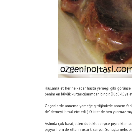
Haşlama et, her ne kadar hasta yemeği gibi görünse d
benim en büyük kurtarıcılarımdan biridir. Düdüklüye et
Geçenlerde anneme yemeğe gittiğimizde annem farklı b
de" demeyi ihmal etmedi :) O ister de ben yapmaz mı
Aslında çok basit, etleri düdüklüde iyice pişirdikten so
pişiyor hem de etlerin üstü kızarıyor. Sonuçta nefis