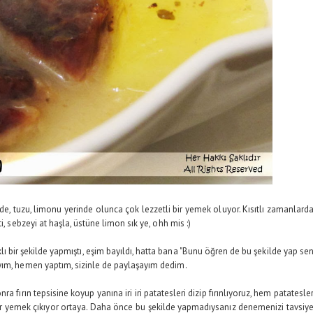
e, tuzu, limonu yerinde olunca çok lezzetli bir yemek oluyor. Kısıtlı zamanlard
i, sebzeyi at haşla, üstüne limon sık ye, ohh mis :)
ir şekilde yapmıştı, eşim bayıldı, hatta bana "Bunu öğren de bu şekilde yap se
yım, hemen yaptım, sizinle de paylaşayım dedim.
nra fırın tepsisine koyup yanına iri iri patatesleri dizip fırınlıyoruz, hem patatesle
 bir yemek çıkıyor ortaya. Daha önce bu şekilde yapmadıysanız denemenizi tavsiy