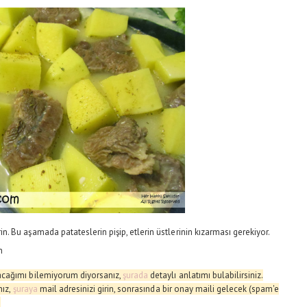
rin. Bu aşamada patateslerin pişip, etlerin üstlerinin kızarması gerekiyor.
n
cağımı bilemiyorum diyorsanız,
şurada
de
taylı anlatımı bulabilirsiniz.
nız,
şuraya
mail adresinizi girin, sonrasında bir onay maili gelecek (spam'e
.