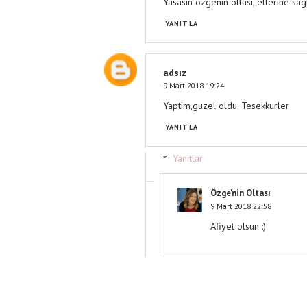
Yasasin ozgenin oltasi, ellerine sa
YANITLA
adsız
9 Mart 2018 19:24
Yaptim,guzel oldu. Tesekkurler
YANITLA
Yanıtlar
Özge'nin Oltası
9 Mart 2018 22:58
Afiyet olsun :)