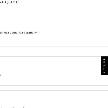
A HAŞLAMA"
 En kısa zamanda yapmalıyım
)