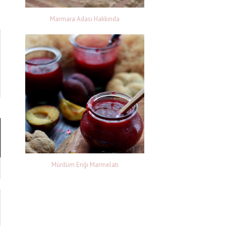
Marmara Adası Hakkında
Mürdüm Eriği Marmelatı