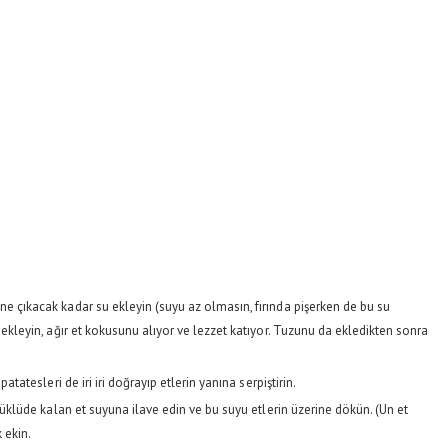
ne çıkacak kadar su ekleyin (suyu az olmasın, fırında pişerken de bu su
 ekleyin, ağır et kokusunu alıyor ve lezzet katıyor. Tuzunu da ekledikten sonra
atatesleri de iri iri doğrayıp etlerin yanına serpiştirin.
üdüklüde kalan et suyuna ilave edin ve bu suyu etlerin üzerine dökün. (Un et
 ekin.