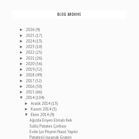
BLOG ARCHIVE
2026
(9)
►
2025
(17)
►
2024
(13)
►
2023
(10)
►
2022
(25)
►
2021
(26)
►
2020
(56)
►
2019
(52)
►
2018
(49)
►
2017
(52)
►
2016
(50)
►
2015
(66)
►
2014
(104)
▼
Aralık 2014
(13)
►
Kasım 2014
(5)
►
Ekim 2014
(9)
▼
Ağızda Eriyen Elmalı Kek
Sütlü Patates Çorbası
Evde Lor Peyniri Nasıl Yapılır
Patatesli Ispanak Graten