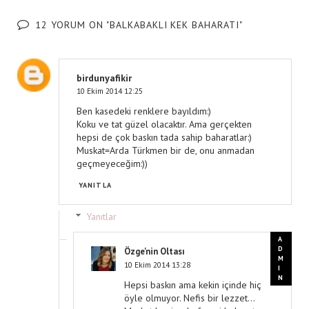
12 YORUM ON "BALKABAKLI KEK BAHARATI"
birdunyafikir
10 Ekim 2014 12:25
Ben kasedeki renklere bayıldım:)
Koku ve tat güzel olacaktır. Ama gerçekten
hepsi de çok baskın tada sahip baharatlar:)
Muskat=Arda Türkmen bir de, onu anmadan
geçmeyeceğim:))
YANITLA
Yanıtlar
Özge'nin Oltası
10 Ekim 2014 13:28
Hepsi baskın ama kekin içinde hiç
öyle olmuyor. Nefis bir lezzet...