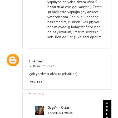
yapılıyor, en yakın aktara uğra 5
baharatı al eve gel karıştır :) Zaten
şu ölçülerle yaptığın şey aylarca
yetecek sana. Ben bile 1 senede
bitiremedim, ki sürekli kek pişiyor
benim evde :)) Kolay tariflere ben
de bayılıyorum, umarım seversin
keki. Ben de Barış'ı ve seni öperim.
Unknown
30 Kasım 2017 22:19
çok yardımcı oldu teşekkürler:)
YANITLA
Yanıtlar
Özge'nin Oltası
1 Aralık 2017 08:28