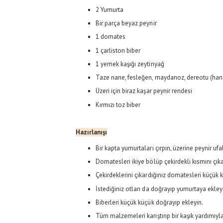
2 Yumurta
Bir parça beyaz peynir
1 domates
1 çarliston biber
1 yemek kaşığı zeytinyağ
Taze nane, fesleğen, maydanoz, dereotu (hang
Üzeri için biraz kaşar peynir rendesi
Kırmızı toz biber
Hazırlanışı
Bir kapta yumurtaları çırpın, üzerine peynir ufal
Domatesleri ikiye bölüp çekirdekli kısmını çıka
Çekirdeklerini çıkardığınız domatesleri küçük
İstediğiniz otları da doğrayıp yumurtaya ekley
Biberleri küçük küçük doğrayıp ekleyin.
Tüm malzemeleri karıştırıp bir kaşık yardımıyl