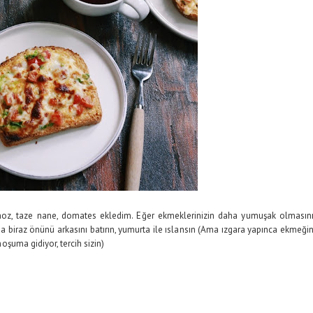
danoz, taze nane, domates ekledim. Eğer ekmeklerinizin daha yumuşak olmasın
biraz önünü arkasını batırın, yumurta ile ıslansın (Ama ızgara yapınca ekmeği
hoşuma gidiyor, tercih sizin)