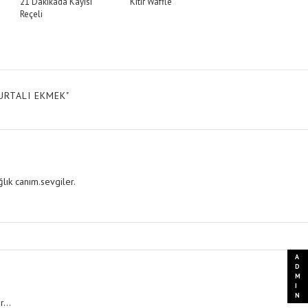
ı
21 Dakikada Kayısı
Kıtır Waffle
Reçeli
URTALI EKMEK"
lık canım.sevgiler.
...