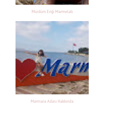
Mürdüm Eriği Marmelatı
Marmara Adası Hakkında