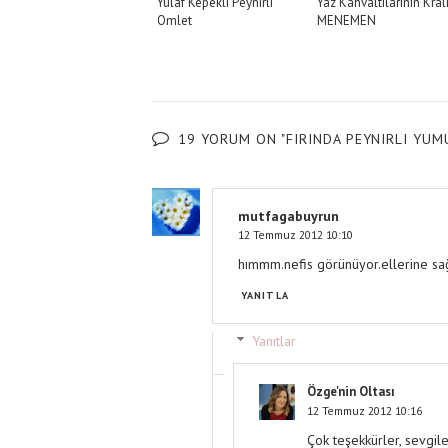
Yulaf Kepekli Peynirli
Yaz Kahvaltılarının Kral
Omlet
MENEMEN
19 YORUM ON "FIRINDA PEYNIRLI YUM
mutfagabuyrun
12 Temmuz 2012 10:10
hımmm.nefis görünüyor.ellerine sağ
YANITLA
Yanıtlar
Özge'nin Oltası
12 Temmuz 2012 10:16
Çok teşekkürler, sevgiler