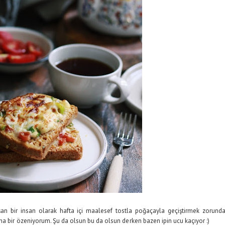
an bir insan olarak hafta içi maalesef tostla poğaçayla geçiştirmek zorund
ha bir özeniyorum. Şu da olsun bu da olsun derken bazen ipin ucu kaçıyor :)