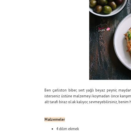
Ben çarliston biber, sert yağlı beyaz peynir, may
isterseniz üstüne malzemeyi koymadan önce karışıma 
alt tarafı biraz ıslak kalıyor, sevmeyebilirsiniz, benim 
Malzemeler
4 dilim ekmek