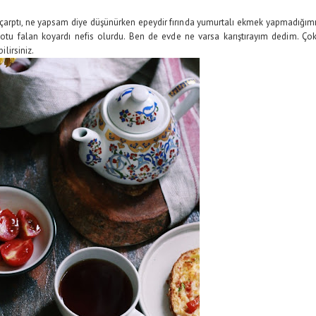
 çarptı, ne yapsam diye düşünürken epeydir fırında yumurtalı ekmek yapmadığım
eotu falan koyardı nefis olurdu. Ben de evde ne varsa karıştırayım dedim. Ço
ilirsiniz.