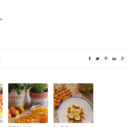
in.
k