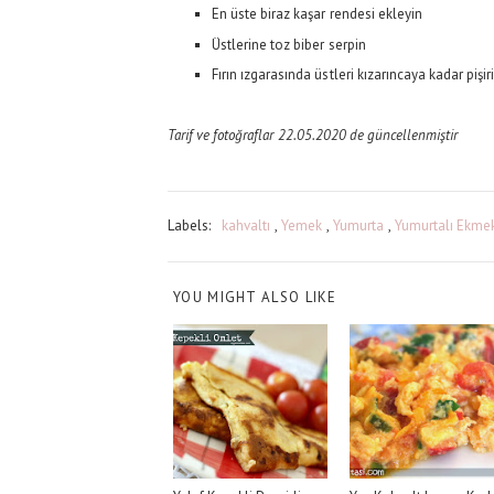
En üste biraz kaşar rendesi ekleyin
Üstlerine toz biber serpin
Fırın ızgarasında üstleri kızarıncaya kadar pişir
Tarif ve fotoğraflar 22.05.2020 de güncellenmiştir
Labels:
kahvaltı
,
Yemek
,
Yumurta
,
Yumurtalı Ekme
YOU MIGHT ALSO LIKE