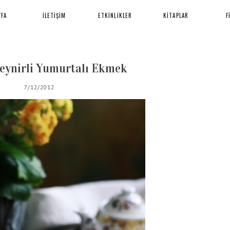
YFA
İLETİŞİM
ETKİNLİKLER
KİTAPLAR
F
Peynirli Yumurtalı Ekmek
7/12/2012