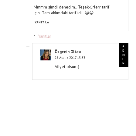
Mmmm şimdi denedim.. Teşekkürlerr tarif
için..Tam aklımdaki tarif idi.. 😀😀
YANITLA
Yanıtlar
Özge'nin Oltası
25 Aralık 2017 13:33
Afiyet olsun :)