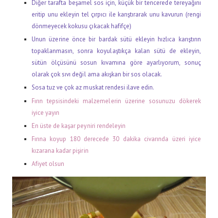
Diğer tarafta beşamel sos için, küçük bir tencerede tereyağını
eritip unu ekleyin tel çırpıcı ile karıştırarak unu kavurun (rengi
dönmeyecek kokusu çıkacak hafifçe)
Unun üzerine önce bir bardak sütü ekleyin hızlıca karıştırın
topaklanmasın, sonra koyulaştıkça kalan sütü de ekleyin,
sütün ölçüsünü sosun kıvamına göre ayarlıyorum, sonuç
olarak çok sıvı değil ama akışkan bir sos olacak.
Sosa tuz ve çok az muskat rendesi ilave edin.
Fırın tepsisindeki malzemelerin üzerine sosunuzu dökerek
iyice yayın
En üste de kaşar peyniri rendeleyin
Fırına koyup 180 derecede 30 dakika civarında üzeri iyice
kızarana kadar pişirin
Afiyet olsun