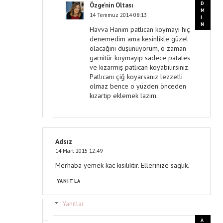
Özge'nin Oltası
14 Temmuz 2014 08:13
Havva Hanım patlıcan koymayı hiç
denemedim ama kesinlikle güzel
olacağını düşünüyorum, o zaman
garnitür koymayıp sadece patates
ve kızarmış patlıcan koyabilirsiniz.
Patlıcanı çiğ koyarsanız lezzetli
olmaz bence o yüzden önceden
kızartıp eklemek lazım.
Adsız
14 Mart 2015 12:49
Merhaba yemek kac kisiliktir. Ellerinize saglik.
YANITLA
Yanıtlar