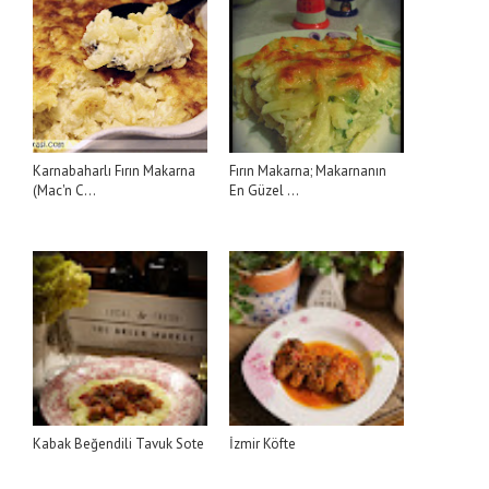
Karnabaharlı Fırın Makarna
Fırın Makarna; Makarnanın
(Mac'n C...
En Güzel ...
Kabak Beğendili Tavuk Sote
İzmir Köfte