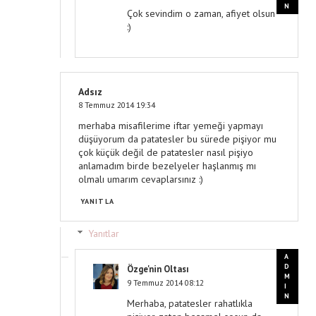
Çok sevindim o zaman, afiyet olsun
:)
Adsız
8 Temmuz 2014 19:34
merhaba misafilerime iftar yemeği yapmayı
düşüyorum da patatesler bu sürede pişiyor mu
çok küçük değil de patatesler nasıl pişiyo
anlamadım birde bezelyeler haşlanmış mı
olmalı umarım cevaplarsınız :)
YANITLA
Yanıtlar
Özge'nin Oltası
9 Temmuz 2014 08:12
Merhaba, patatesler rahatlıkla