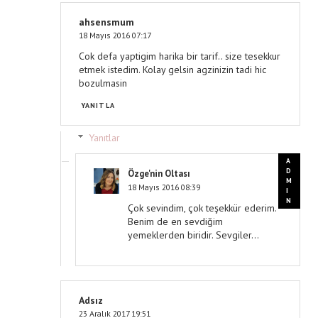
ahsensmum
18 Mayıs 2016 07:17
Cok defa yaptigim harika bir tarif.. size tesekkur
etmek istedim. Kolay gelsin agzinizin tadi hic
bozulmasin
YANITLA
Yanıtlar
Özge'nin Oltası
18 Mayıs 2016 08:39
Çok sevindim, çok teşekkür ederim.
Benim de en sevdiğim
yemeklerden biridir. Sevgiler...
Adsız
23 Aralık 2017 19:51