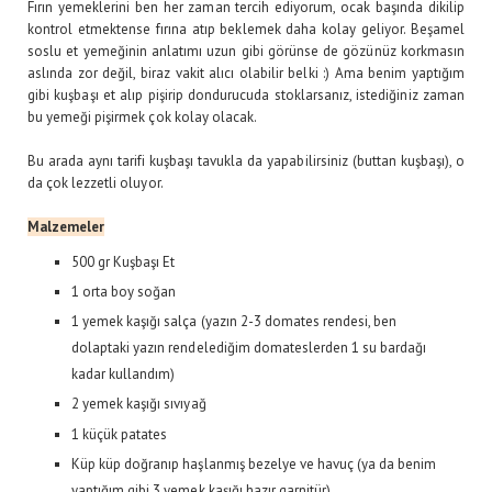
Fırın yemeklerini ben her zaman tercih ediyorum, ocak başında dikilip
kontrol etmektense fırına atıp beklemek daha kolay geliyor. Beşamel
soslu et yemeğinin anlatımı uzun gibi görünse de gözünüz korkmasın
aslında zor değil, biraz vakit alıcı olabilir belki :) Ama benim yaptığım
gibi kuşbaşı et alıp pişirip dondurucuda stoklarsanız, istediğiniz zaman
bu yemeği pişirmek çok kolay olacak.
Bu arada aynı tarifi kuşbaşı tavukla da yapabilirsiniz (buttan kuşbaşı), o
da çok lezzetli oluyor.
Malzemeler
500 gr Kuşbaşı Et
1 orta boy soğan
1 yemek kaşığı salça (yazın 2-3 domates rendesi, ben
dolaptaki yazın rendelediğim domateslerden 1 su bardağı
kadar kullandım)
2 yemek kaşığı sıvıyağ
1 küçük patates
Küp küp doğranıp haşlanmış bezelye ve havuç (ya da benim
yaptığım gibi 3 yemek kaşığı hazır garnitür)