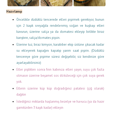
Hazırlanışı
Öncelikle düdüklü tencerede etleri pişirmek gerekiyor, bunun
için 2 kaşık sıvıyağda rendelenmiş soğan ve kuşbaşı etleri
kavurun, üzerine salça ya da domatesi ekleyip birlikte biraz
karıştırın, salça/domates pişsin.
Üzerine tuz, biraz kimyon, karabiber ekip üstüne çıkacak kadar
su ekleyerek kapağını kapatıp yarım saat pişirin. (Düdüklü
tencereye göre pişirme süresi değişebilir, siz kendinize göre
ayarlayabilirsiniz)
Etler piştikten sonra fırın kabınıza etleri yayın, suyu çok fazla
olmasın üzerine beşamel sos döküleceği için çok suya gerek
yok.
Etlerin üzerine küp küp doğradığınız patatesi (çiğ olarak)
dağıtın
İstediğiniz miktarda haşlanmış bezelye ve havucu (ya da hazır
garnitürden 3 kaşık kadar) ekleyin