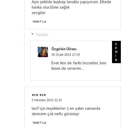
Aynı şekilde kuşbaşı tavuklu yapıyorum .Etlede
harika olur.Eline sağlık
sevgiler
YANITLA
Yanıtlar
Özge'nin Oltası
30 Ocak 2013 17:29
Evet ikisi de farklı lezzetler, ben
ikisini de severim...
ece ece
5 Haziran 2013 12:25
tarif için teşekkürler :) en yakın zamanda
denicem çok nefis görünüyr
YANITLA