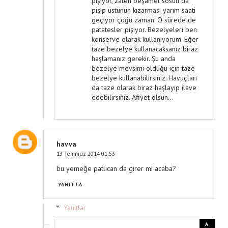
pişiyor, zaten beşamel sosun da
pişip üstünün kızarması yarım saati
geçiyor çoğu zaman. O sürede de
patatesler pişiyor. Bezelyeleri ben
konserve olarak kullanıyorum. Eğer
taze bezelye kullanacaksanız biraz
haşlamanız gerekir. Şu anda
bezelye mevsimi olduğu için taze
bezelye kullanabilirsiniz. Havuçları
da taze olarak biraz haşlayıp ilave
edebilirsiniz. Afiyet olsun...
havva
13 Temmuz 2014 01:53
bu yemeğe patlıcan da girer mi acaba?
YANITLA
Yanıtlar