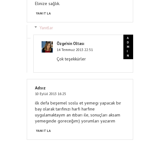
Elinize sağlık.
YANITLA
Yanıtlar
Özge'nin Oltası
14 Temmuz 2013 22:51
Çok teşekkürler
Adsız
10 Eylül 2013 16:25
ilk defa beşemel soslu et yemegı yapacak bır
bay olarak tarıfınızı harfı harfıne
uygulamaktayım an ıtıbarı ile, sonuçları aksam
yemegınde goreceğım:) yorumları yazarım
YANITLA