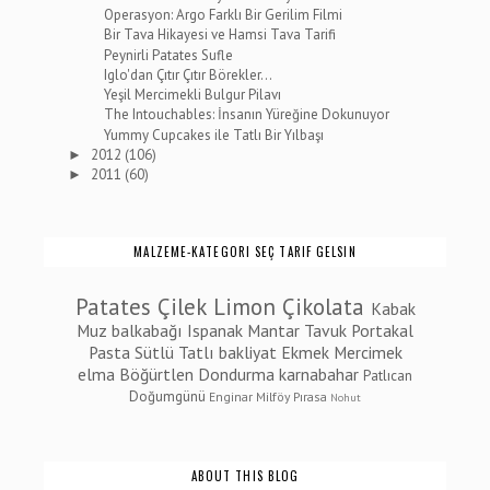
Operasyon: Argo Farklı Bir Gerilim Filmi
Bir Tava Hikayesi ve Hamsi Tava Tarifi
Peynirli Patates Sufle
Iglo'dan Çıtır Çıtır Börekler...
Yeşil Mercimekli Bulgur Pilavı
The Intouchables: İnsanın Yüreğine Dokunuyor
Yummy Cupcakes ile Tatlı Bir Yılbaşı
2012
(106)
►
2011
(60)
►
MALZEME-KATEGORI SEÇ TARIF GELSIN
Patates
Çilek
Limon
Çikolata
Kabak
Muz
balkabağı
Ispanak
Mantar
Tavuk
Portakal
Pasta
Sütlü Tatlı
bakliyat
Ekmek
Mercimek
elma
Böğürtlen
Dondurma
karnabahar
Patlıcan
Doğumgünü
Enginar
Milföy
Pırasa
Nohut
ABOUT THIS BLOG