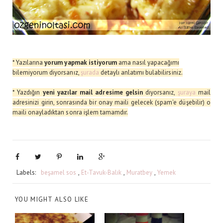
* Yazılarına
yorum yapmak istiyorum
ama nasıl yapacağımı
bilemiyorum diyorsanız,
şurada
de
taylı anlatımı bulabilirsiniz.
* Yazdığın
yeni yazılar mail adresime gelsin
diyorsanız,
şuraya
mail
adresinizi girin, sonrasında bir onay maili gelecek (spam'e düşebilir) o
maili onayladıktan sonra işlem tamamdır.
Labels:
beşamel sos
,
Et-Tavuk-Balık
,
Muratbey
,
Yemek
YOU MIGHT ALSO LIKE