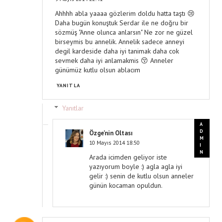
Ahhhh abla yaaaa gözlerim doldu hatta taştı 😢
Daha bugün konuştuk Serdar ile ne doğru bir
sözmüş "Anne olunca anlarsın" Ne zor ne güzel
birseymis bu annelik. Annelik sadece anneyi
degil kardeside daha iyi tanimak daha cok
sevmek daha iyi anlamakmis 😚 Anneler
günümüz kutlu olsun ablacım
YANITLA
Yanıtlar
Özge'nin Oltası
10 Mayıs 2014 18:50
Arada icimden geliyor iste
yazıyorum boyle :) agla agla iyi
gelir :) senin de kutlu olsun anneler
günün kocaman opuldun.