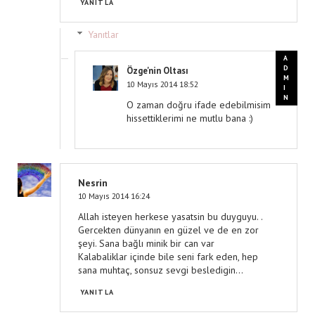
YANITLA
Yanıtlar
Özge'nin Oltası
10 Mayıs 2014 18:52
O zaman doğru ifade edebilmisim
hissettiklerimi ne mutlu bana :)
Nesrin
10 Mayıs 2014 16:24
Allah isteyen herkese yasatsin bu duyguyu. .
Gercekten dünyanın en güzel ve de en zor
şeyi. Sana bağlı minik bir can var
Kalabaliklar içinde bile seni fark eden, hep
sana muhtaç, sonsuz sevgi besledigin...
YANITLA