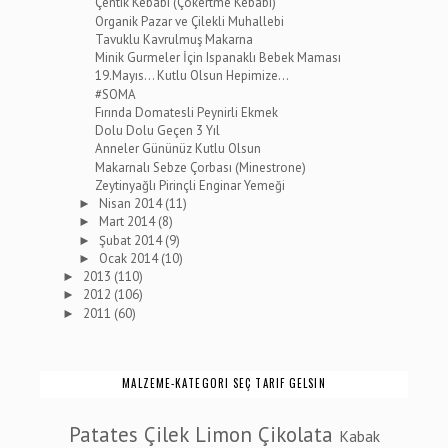
Çentik Kebabı (Çökertme Kebabı)
Organik Pazar ve Çilekli Muhallebi
Tavuklu Kavrulmuş Makarna
Minik Gurmeler İçin Ispanaklı Bebek Maması
19.Mayıs... Kutlu Olsun Hepimize...
#SOMA
Fırında Domatesli Peynirli Ekmek
Dolu Dolu Geçen 3 Yıl
Anneler Gününüz Kutlu Olsun
Makarnalı Sebze Çorbası (Minestrone)
Zeytinyağlı Pirinçli Enginar Yemeği
Nisan 2014
(11)
►
Mart 2014
(8)
►
Şubat 2014
(9)
►
Ocak 2014
(10)
►
2013
(110)
►
2012
(106)
►
2011
(60)
►
MALZEME-KATEGORI SEÇ TARIF GELSIN
Patates
Çilek
Limon
Çikolata
Kabak