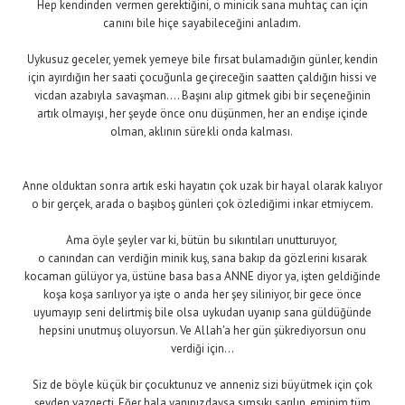
Hep kendinden vermen gerektiğini, o minicik sana muhtaç can için
canını bile hiçe sayabileceğini anladım.
Uykusuz geceler, yemek yemeye bile fırsat bulamadığın günler, kendin
için ayırdığın her saati çocuğunla geçireceğin saatten çaldığın hissi ve
vicdan azabıyla savaşman.... Başını alıp gitmek gibi bir seçeneğinin
artık olmayışı, her şeyde önce onu düşünmen, her an endişe içinde
olman, aklının sürekli onda kalması.
Anne olduktan sonra artık eski hayatın çok uzak bir hayal olarak kalıyor
o bir gerçek, arada o başıboş günleri çok özlediğimi inkar etmiycem.
Ama öyle şeyler var ki, bütün bu sıkıntıları unutturuyor,
o canından can verdiğin minik kuş, sana bakıp da gözlerini kısarak
kocaman gülüyor ya, üstüne basa basa ANNE diyor ya, işten geldiğinde
koşa koşa sarılıyor ya işte o anda her şey siliniyor, bir gece önce
uyumayıp seni delirtmiş bile olsa uykudan uyanıp sana güldüğünde
hepsini unutmuş oluyorsun. Ve Allah'a her gün şükrediyorsun onu
verdiği için...
Siz de böyle küçük bir çocuktunuz ve anneniz sizi büyütmek için çok
şeyden vazgeçti. Eğer hala yanınızdaysa sımsıkı sarılın, eminim tüm