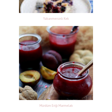
Yabanmersinli Kek
Mürdüm Eriği Marmelatı