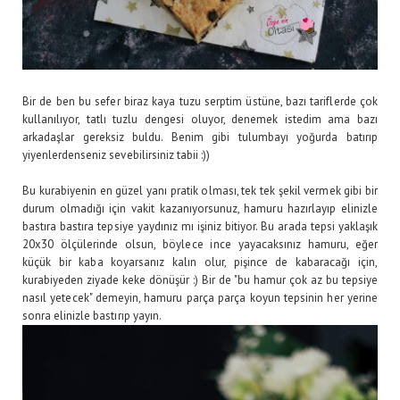
Bir de ben bu sefer biraz kaya tuzu serptim üstüne, bazı tariflerde çok
kullanılıyor, tatlı tuzlu dengesi oluyor, denemek istedim ama bazı
arkadaşlar gereksiz buldu. Benim gibi tulumbayı yoğurda batırıp
yiyenlerdenseniz sevebilirsiniz tabii :))
Bu kurabiyenin en güzel yanı pratik olması, tek tek şekil vermek gibi bir
durum olmadığı için vakit kazanıyorsunuz, hamuru hazırlayıp elinizle
bastıra bastıra tepsiye yaydınız mı işiniz bitiyor. Bu arada tepsi yaklaşık
20x30 ölçülerinde olsun, böylece ince yayacaksınız hamuru, eğer
küçük bir kaba koyarsanız kalın olur, pişince de kabaracağı için,
kurabiyeden ziyade keke dönüşür :) Bir de "bu hamur çok az bu tepsiye
nasıl yetecek" demeyin, hamuru parça parça koyun tepsinin her yerine
sonra elinizle bastırıp yayın.