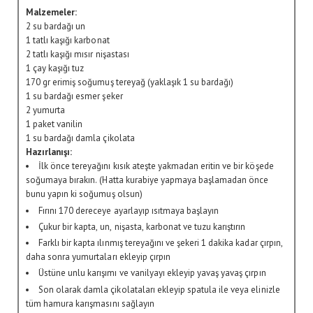
Malzemeler:
2 su bardağı un
1 tatlı kaşığı karbonat
2 tatlı kaşığı mısır nişastası
1 çay kaşığı tuz
170 gr erimiş soğumuş tereyağ (yaklaşık 1 su bardağı)
1 su bardağı esmer şeker
2 yumurta
1 paket vanilin
1 su bardağı damla çikolata
Hazırlanışı:
İlk önce tereyağını kısık ateşte yakmadan eritin ve bir köşede
soğumaya bırakın. (Hatta kurabiye yapmaya başlamadan önce
bunu yapın ki soğumuş olsun)
Fırını 170 dereceye ayarlayıp ısıtmaya başlayın
Çukur bir kapta, un, nişasta, karbonat ve tuzu karıştırın
Farklı bir kapta ılınmış tereyağını ve şekeri 1 dakika kadar çırpın,
daha sonra yumurtaları ekleyip çırpın
Üstüne unlu karışımı ve vanilyayı ekleyip yavaş yavaş çırpın
Son olarak damla çikolataları ekleyip spatula ile veya elinizle
tüm hamura karışmasını sağlayın