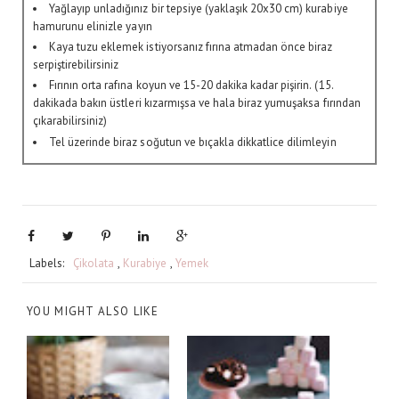
Yağlayıp unladığınız bir tepsiye (yaklaşık 20x30 cm) kurabiye
hamurunu elinizle yayın
Kaya tuzu eklemek istiyorsanız fırına atmadan önce biraz
serpiştirebilirsiniz
Fırının orta rafına koyun ve 15-20 dakika kadar pişirin. (15.
dakikada bakın üstleri kızarmışsa ve hala biraz yumuşaksa fırından
çıkarabilirsiniz)
Tel üzerinde biraz soğutun ve bıçakla dikkatlice dilimleyin
Labels:
Çikolata
,
Kurabiye
,
Yemek
YOU MIGHT ALSO LIKE