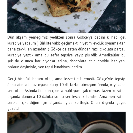
Dün akşam, yemeğimizi yedikten sonra Gökçe'ye dedim ki hadi gel
kurabiye yapalım :) Birlikte vakit geçirmekti niyetim, evcilik oynamaktan
daha zevkli en azından :) Gökçe de zaten dünden razı, çikolata parçalı
kurabiye yaptık ama bu sefer tepsiye yayıp pişirdik. Amerikalılar bu
şekilde olunca bar diyorlar adına, chocolate chip cookie bar yani
onların deyimiyle, ben tepsi kurabiyesi dedim.
Gerçi bir ufak hatam oldu, ama lezzeti etkilemedi. Gökçe'yle tepsiyi
fırına atınca biraz oyuna dalıp 10 dk fazla tutmuşum fırında, o yüzden
sert oldu. Aslında fırından çıkınca hafif yumuşak olması lazım ki zaten
dışarıda durunca 10 dakika sonra sertleşecek kendisi. Ama ben zaten
sertken çıkardığım için dışarıda iyice sertleşti. Onun dışında gayet
güzeldi.