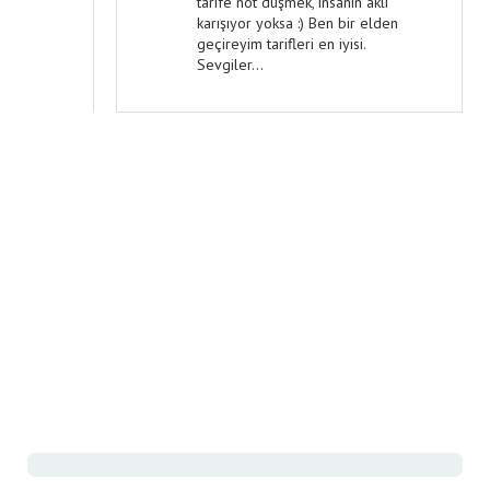
tarife not düşmek, insanın aklı
karışıyor yoksa :) Ben bir elden
geçireyim tarifleri en iyisi.
Sevgiler...