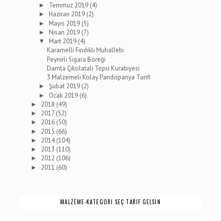
Temmuz 2019
(4)
►
Haziran 2019
(2)
►
Mayıs 2019
(5)
►
Nisan 2019
(7)
►
Mart 2019
(4)
▼
Karamelli Fındıklı Muhallebi
Peynirli Sigara Böreği
Damla Çikolatalı Tepsi Kurabiyesi
3 Malzemeli Kolay Pandispanya Tarifi
Şubat 2019
(2)
►
Ocak 2019
(6)
►
2018
(49)
►
2017
(52)
►
2016
(50)
►
2015
(66)
►
2014
(104)
►
2013
(110)
►
2012
(106)
►
2011
(60)
►
MALZEME-KATEGORI SEÇ TARIF GELSIN