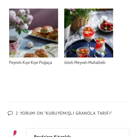
Peynirli Kıyır Kıyır Poğaça
Jöleli Meyveli Muhallebi
2 YORUM ON "KURUYEMIŞLI GRANOLA TARIFI"
Beyda'nın Kitaplığı