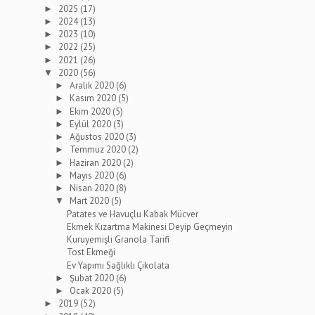
2025
(17)
►
2024
(13)
►
2023
(10)
►
2022
(25)
►
2021
(26)
►
2020
(56)
▼
Aralık 2020
(6)
►
Kasım 2020
(5)
►
Ekim 2020
(5)
►
Eylül 2020
(3)
►
Ağustos 2020
(3)
►
Temmuz 2020
(2)
►
Haziran 2020
(2)
►
Mayıs 2020
(6)
►
Nisan 2020
(8)
►
Mart 2020
(5)
▼
Patates ve Havuçlu Kabak Mücver
Ekmek Kızartma Makinesi Deyip Geçmeyin
Kuruyemişli Granola Tarifi
Tost Ekmeği
Ev Yapımı Sağlıklı Çikolata
Şubat 2020
(6)
►
Ocak 2020
(5)
►
2019
(52)
►