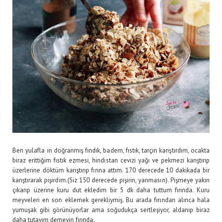
Ben yulafla iri doğranmış fındık, badem, fıstık, tarçın karıştırdım, ocakta
biraz erittiğim fıstık ezmesi, hindistan cevizi yağı ve pekmezi karıştırıp
üzerlerine döktüm karıştırıp fırına attım. 170 derecede 10 dakikada bir
karıştırarak pişirdim.(Siz 150 derecede pişirin, yanmasın). Pişmeye yakın
çıkarıp üzerine kuru dut ekledim bir 5 dk daha tuttum fırında. Kuru
meyveleri en son eklemek gerekliymiş. Bu arada fırından alınca hala
yumuşak gibi görünüyorlar ama soğudukça sertleşiyor, aldanıp biraz
daha tutayım demeyin fırında.