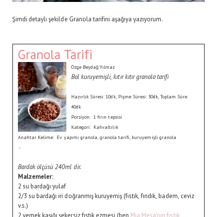
Şimdi detaylı şekilde Granola tarifini aşağıya yazıyorum.
Granola Tarifi
Özge Beydağ Yılmaz
Bol kuruyemişli, kıtır kıtır granola tarifi
Hazırlık Süresi:
10dk
, Pişme Süresi:
30dk
, Toplam Süre:
40dk
Porsiyon:
1 fırın tepsisi
Kategori:
Kahvaltılık
Anahtar Kelime:
Ev yapımı granola, granola tarifi, kuruyemişli granola
-
Bardak ölçüsü 240ml dir.
Malzemeler:
2 su bardağı yulaf
2/3 su bardağı iri doğranmış kuruyemiş (fıstık, fındık, badem, ceviz
v.s.)
2 yemek kaşığı şekersiz fıstık ezmesi (ben
Mia Mesa'nın fıstık