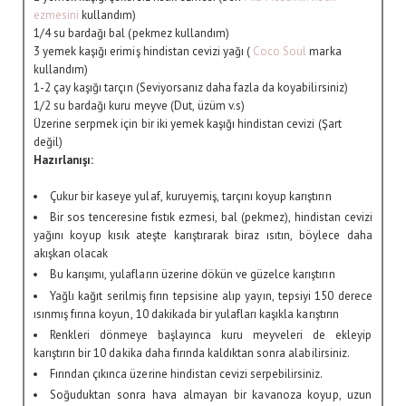
ezmesini
kullandım)
1/4 su bardağı bal (pekmez kullandım)
3 yemek kaşığı erimiş hindistan cevizi yağı (
Coco Soul
marka
kullandım)
1-2 çay kaşığı tarçın (Seviyorsanız daha fazla da koyabilirsiniz)
1/2 su bardağı kuru meyve (Dut, üzüm v.s)
Üzerine serpmek için bir iki yemek kaşığı hindistan cevizi (Şart
değil)
Hazırlanışı:
Çukur bir kaseye yulaf, kuruyemiş, tarçını koyup karıştırın
Bir sos tenceresine fıstık ezmesi, bal (pekmez), hindistan cevizi
yağını koyup kısık ateşte karıştırarak biraz ısıtın, böylece daha
akışkan olacak
Bu karışımı, yulafların üzerine dökün ve güzelce karıştırın
Yağlı kağıt serilmiş fırın tepsisine alıp yayın, tepsiyi 150 derece
ısınmış fırına koyun, 10 dakikada bir yulafları kaşıkla karıştırın
Renkleri dönmeye başlayınca kuru meyveleri de ekleyip
karıştırın bir 10 dakika daha fırında kaldıktan sonra alabilirsiniz.
Fırından çıkınca üzerine hindistan cevizi serpebilirsiniz.
Soğuduktan sonra hava almayan bir kavanoza koyup, uzun