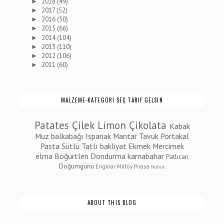
2018
(49)
►
2017
(52)
►
2016
(50)
►
2015
(66)
►
2014
(104)
►
2013
(110)
►
2012
(106)
►
2011
(60)
►
MALZEME-KATEGORI SEÇ TARIF GELSIN
Patates
Çilek
Limon
Çikolata
Kabak
Muz
balkabağı
Ispanak
Mantar
Tavuk
Portakal
Pasta
Sütlü Tatlı
bakliyat
Ekmek
Mercimek
elma
Böğürtlen
Dondurma
karnabahar
Patlıcan
Doğumgünü
Enginar
Milföy
Pırasa
Nohut
ABOUT THIS BLOG