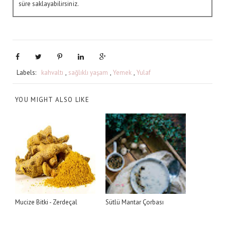
süre saklayabilirsiniz.
Labels:
kahvaltı
,
sağlıklı yaşam
,
Yemek
,
Yulaf
YOU MIGHT ALSO LIKE
Mucize Bitki - Zerdeçal
Sütlü Mantar Çorbası