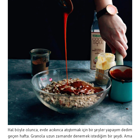
Hal böyle olunca, evde acıkınca atıştırmak için bir şeyler yapayım dedim
geçen hafta. Granola uzun zamandır denemek istediğim bir şeydi. Ama