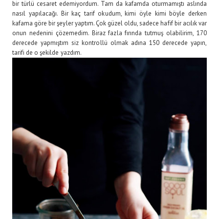
bir türlü cesaret edemiyordum. Tam da kafamda oturmamıştı aslında
nasıl yapılacağı. Bir kaç tarif okudum, kimi öyle kimi böyle derken
kafama göre bir şeyler yaptım. Çok güzel oldu, sadece hafif bir acılık var
onun nedenini çözemedim. Biraz fazla fırında tutmuş olabilirim, 170
derecede yapmıştım siz kontrollü olmak adına 150 derecede yapın,
tarifi de o şekilde yazdım.