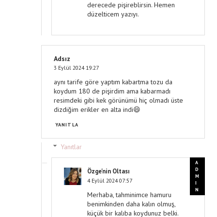
derecede pişireblirsin. Hemen
düzelticem yazıyı.
Adsız
3 Eylül 2024 19:27
aynı tarife göre yaptım kabartma tozu da
koydum 180 de pişirdim ama kabarmadı
resimdeki gibi kek görünümü hiç olmadı üste
dizdiğim erikler en alta indi😄
YANITLA
Yanıtlar
Özge'nin Oltası
4 Eylül 2024 07:57
Merhaba, tahminimce hamuru
benimkinden daha kalın olmuş,
küçük bir kalıba koydunuz belki.