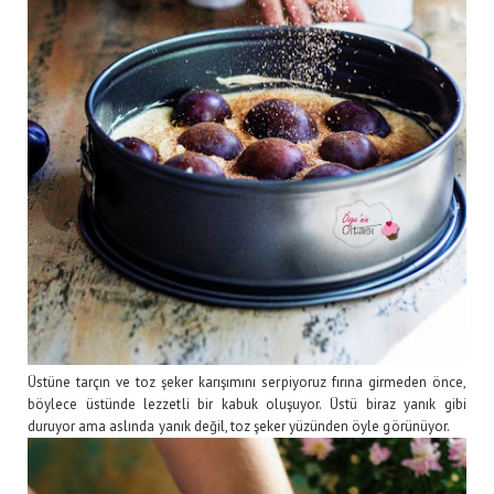
Üstüne tarçın ve toz şeker karışımını serpiyoruz fırına girmeden önce,
böylece üstünde lezzetli bir kabuk oluşuyor. Üstü biraz yanık gibi
duruyor ama aslında yanık değil, toz şeker yüzünden öyle görünüyor.