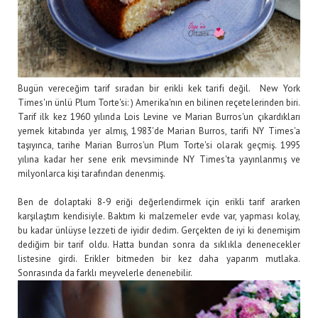
Bugün vereceğim tarif sıradan bir erikli kek tarifi değil. New York
Times'ın ünlü Plum Torte'si: ) Amerika'nın en bilinen reçetelerinden biri.
Tarif ilk kez 1960 yılında Lois Levine ve Marian Burros'un çıkardıkları
yemek kitabında yer almış, 1983'de Marian Burros, tarifi NY Times'a
taşıyınca, tarihe Marian Burros'un Plum Torte'si olarak geçmiş. 1995
yılına kadar her sene erik mevsiminde NY Times'ta yayınlanmış ve
milyonlarca kişi tarafından denenmiş.
Ben de dolaptaki 8-9 eriği değerlendirmek için erikli tarif ararken
karşılaştım kendisiyle. Baktım ki malzemeler evde var, yapması kolay,
bu kadar ünlüyse lezzeti de iyidir dedim. Gerçekten de iyi ki denemişim
dediğim bir tarif oldu. Hatta bundan sonra da sıklıkla denenecekler
listesine girdi. Erikler bitmeden bir kez daha yaparım mutlaka.
Sonrasında da farklı meyvelerle denenebilir.