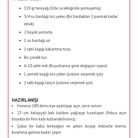
110 gr tereyağ (Oda sıcaklığında yumuşamış)
3/4 su bardağı toz şeker (Bir bardaktan 1 parmak kadar
eksik)
2 büyük yumurta
1 su bardağı un
1 tatlı kaşığı kabartma tozu
Bir çimdik tuz
6-10 adet erik (Boyutlarına göre değişiyor sayısı)
1 yemek kaşığı toz şeker (üstüne serpmek için)
1 tatlı kaşığı tarçın (üstüne serpmek için)
HAZIRLANIŞI
Fırınınızı 180 dereceye ayarlayıp açın, iyice ısınsın.
23 cm kelepçeli kek kalıbını yağlayıp hazırlayın (Yoksa aynı
boyutta bir fırın kabı kullanabilirsiniz).
Çukur bir kaba tereyağını ve şekeri koyup mikserle krema
kıvamına gelene kadar çırpın