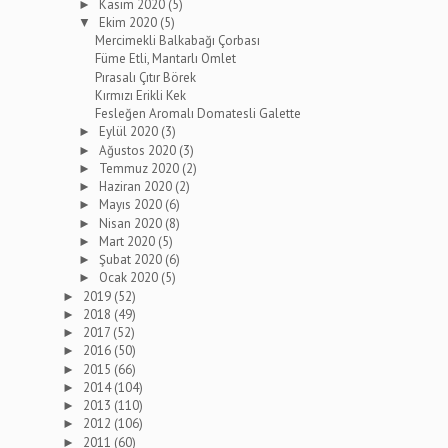
Kasım 2020
(5)
►
Ekim 2020
(5)
▼
Mercimekli Balkabağı Çorbası
Füme Etli, Mantarlı Omlet
Pırasalı Çıtır Börek
Kırmızı Erikli Kek
Fesleğen Aromalı Domatesli Galette
Eylül 2020
(3)
►
Ağustos 2020
(3)
►
Temmuz 2020
(2)
►
Haziran 2020
(2)
►
Mayıs 2020
(6)
►
Nisan 2020
(8)
►
Mart 2020
(5)
►
Şubat 2020
(6)
►
Ocak 2020
(5)
►
2019
(52)
►
2018
(49)
►
2017
(52)
►
2016
(50)
►
2015
(66)
►
2014
(104)
►
2013
(110)
►
2012
(106)
►
2011
(60)
►