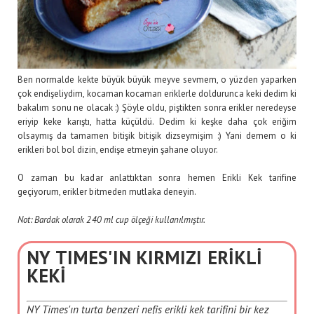
Ben normalde kekte büyük büyük meyve sevmem, o yüzden yaparken
çok endişeliydim, kocaman kocaman eriklerle doldurunca keki dedim ki
bakalım sonu ne olacak :) Şöyle oldu, piştikten sonra erikler neredeyse
eriyip keke karıştı, hatta küçüldü. Dedim ki keşke daha çok eriğim
olsaymış da tamamen bitişik bitişik dizseymişim :) Yani demem o ki
erikleri bol bol dizin, endişe etmeyin şahane oluyor.
O zaman bu kadar anlattıktan sonra hemen Erikli Kek tarifine
geçiyorum, erikler bitmeden mutlaka deneyin.
Not: Bardak olarak 240 ml cup ölçeği kullanılmıştır.
NY TIMES'IN KIRMIZI ERİKLİ
KEKİ
NY Times'ın turta benzeri nefis erikli kek tarifini bir kez