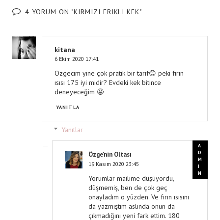
4 YORUM ON "KIRMIZI ERIKLI KEK"
kitana
6 Ekim 2020 17:41
Ozgecim yine çok pratik bir tarif😊 peki fırın
ısısı 175 iyi midir? Evdeki kek bitince
deneyeceğim 😬
YANITLA
Yanıtlar
Özge'nin Oltası
19 Kasım 2020 23:45
Yorumlar mailime düşüyordu,
düşmemiş, ben de çok geç
onayladım o yüzden. Ve fırın ısısını
da yazmıştım aslında onun da
çıkmadığını yeni fark ettim. 180