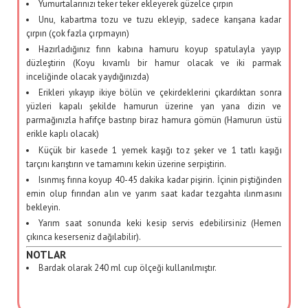
Yumurtalarınızı teker teker ekleyerek güzelce çırpın
Unu, kabartma tozu ve tuzu ekleyip, sadece karışana kadar
çırpın (çok fazla çırpmayın)
Hazırladığınız fırın kabına hamuru koyup spatulayla yayıp
düzleştirin (Koyu kıvamlı bir hamur olacak ve iki parmak
inceliğinde olacak yaydığınızda)
Erikleri yıkayıp ikiye bölün ve çekirdeklerini çıkardıktan sonra
yüzleri kapalı şekilde hamurun üzerine yan yana dizin ve
parmağınızla hafifçe bastırıp biraz hamura gömün (Hamurun üstü
erikle kaplı olacak)
Küçük bir kasede 1 yemek kaşığı toz şeker ve 1 tatlı kaşığı
tarçını karıştırın ve tamamını kekin üzerine serpiştirin.
Isınmış fırına koyup 40-45 dakika kadar pişirin. İçinin piştiğinden
emin olup fırından alın ve yarım saat kadar tezgahta ılınmasını
bekleyin.
Yarım saat sonunda keki kesip servis edebilirsiniz (Hemen
çıkınca keserseniz dağılabilir).
NOTLAR
Bardak olarak 240 ml cup ölçeği kullanılmıştır.
Anahtar Kelime:
erikli kek, meyveli kek, anjelik erikli kek
Kategori:
Kek
Yazar:
Özge Beydağ Yılmaz