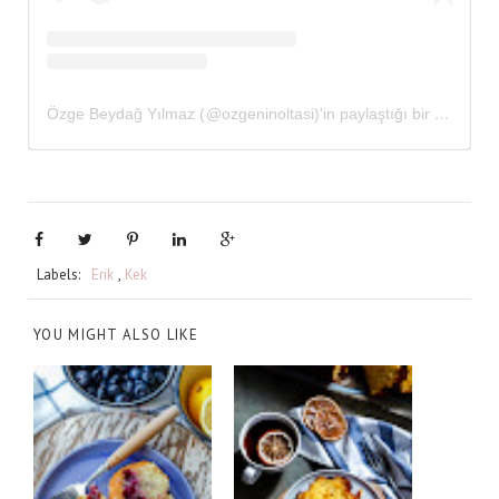
Özge Beydağ Yılmaz (@ozgeninoltasi)'in paylaştığı bir gönderi
Labels:
Erik
,
Kek
YOU MIGHT ALSO LIKE