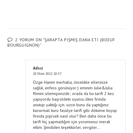
2 YORUM ON "ŞARAPTA PIŞMIŞ DANA ETI (BOEUF
BOURGUIGNON)"
Adsız
20 Ekim 2022 10:57
Özge Hanım merhaba, öncelikle ellerinize
sağlık, enfess görünüyor;) eminim Julie&Julia
filmini izlemişsinizdir; orada da bu tarifi 2 kez
yapıyordu başroldeki oyuncu ilkini fırında
unutup yaktığı için. sizce bunu da yaptığınız
kavurmali kuru fasülye tarifi gibi döküme koyup
fırında pişirsek nasıl olur? Ben daha önce bu
tarifi hiç yapmadığım için yorumunuz merak
ettim. Şimdiden teşekkürler, sevgiler...