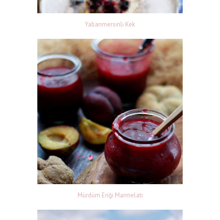
Yabanmersinli Kek
Mürdüm Eriği Marmelatı