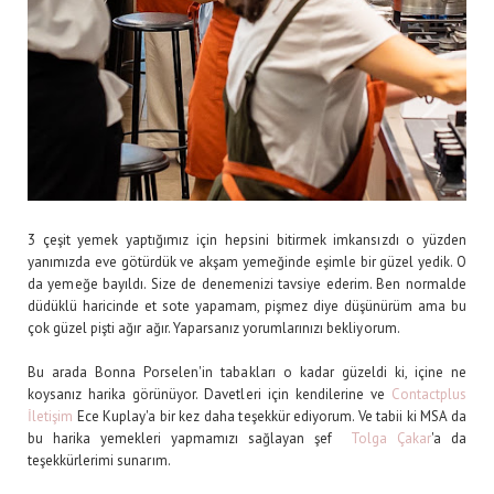
3 çeşit yemek yaptığımız için hepsini bitirmek imkansızdı o yüzden
yanımızda eve götürdük ve akşam yemeğinde eşimle bir güzel yedik. O
da yemeğe bayıldı. Size de denemenizi tavsiye ederim. Ben normalde
düdüklü haricinde et sote yapamam, pişmez diye düşünürüm ama bu
çok güzel pişti ağır ağır. Yaparsanız yorumlarınızı bekliyorum.
Bu arada Bonna Porselen'in tabakları o kadar güzeldi ki, içine ne
koysanız harika görünüyor. Davetleri için kendilerine ve
Contactplus
İletişim
Ece Kuplay'a bir kez daha teşekkür ediyorum. Ve tabii ki MSA da
bu harika yemekleri yapmamızı sağlayan şef
Tolga Çakar
'a da
teşekkürlerimi sunarım.