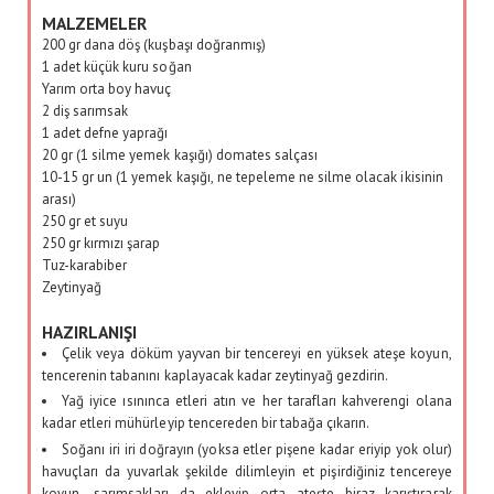
MALZEMELER
200 gr dana döş (kuşbaşı doğranmış)
1 adet küçük kuru soğan
Yarım orta boy havuç
2 diş sarımsak
1 adet defne yaprağı
20 gr (1 silme yemek kaşığı) domates salçası
10-15 gr un (1 yemek kaşığı, ne tepeleme ne silme olacak ikisinin
arası)
250 gr et suyu
250 gr kırmızı şarap
Tuz-karabiber
Zeytinyağ
HAZIRLANIŞI
Çelik veya döküm yayvan bir tencereyi en yüksek ateşe koyun,
tencerenin tabanını kaplayacak kadar zeytinyağ gezdirin.
Yağ iyice ısınınca etleri atın ve her tarafları kahverengi olana
kadar etleri mühürleyip tencereden bir tabağa çıkarın.
Soğanı iri iri doğrayın (yoksa etler pişene kadar eriyip yok olur)
havuçları da yuvarlak şekilde dilimleyin et pişirdiğiniz tencereye
koyun, sarımsakları da ekleyip orta ateşte biraz karıştırarak