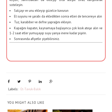
soteleyin.
Salçayı ve unu ekleyip güzelce kavurun
Et suyunu ve şarabı da ekledikten sonra etleri de tencereye alın
Tuz, karabiber ve defne yaprağını ekleyin.
Kapağını kapatın, kaynamaya başlayınca çok kısık ateşe alın ve
1-2 saat etler yumuşayıp suyu yarıya inene kadar pişirin.
Sonrasında afiyetle yiyebilirsiniz.
Anahtar Kelime:
beef bourguignon, dana burginyon, şarapta pişmiş dana eti
Kategori:
Et Yemeği
Yazar: Özge Beydağ Yılmaz
Labels:
Et-Tavuk-Balık
YOU MIGHT ALSO LIKE