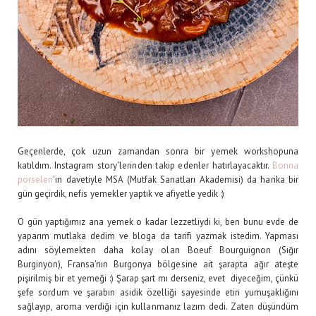
Geçenlerde, çok uzun zamandan sonra bir yemek workshopuna
katıldım. Instagram story'lerinden takip edenler hatırlayacaktır.
Bonna
porselen
'in davetiyle MSA (Mutfak Sanatları Akademisi) da harika bir
gün geçirdik, nefis yemekler yaptık ve afiyetle yedik :)
O gün yaptığımız ana yemek o kadar lezzetliydi ki, ben bunu evde de
yaparım mutlaka dedim ve bloga da tarifi yazmak istedim. Yapması
adını söylemekten daha kolay olan Boeuf Bourguignon (Sığır
Burginyon), Fransa'nın Burgonya bölgesine ait şarapta ağır ateşte
pişirilmiş bir et yemeği :) Şarap şart mı derseniz, evet diyeceğim, çünkü
şefe sordum ve şarabın asidik özelliği sayesinde etin yumuşaklığını
sağlayıp, aroma verdiği için kullanmanız lazım dedi. Zaten düşündüm