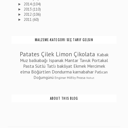
2014
(104)
►
2013
(110)
►
2012
(106)
►
2011
(60)
►
MALZEME-KATEGORI SEÇ TARIF GELSIN
Patates
Çilek
Limon
Çikolata
Kabak
Muz
balkabağı
Ispanak
Mantar
Tavuk
Portakal
Pasta
Sütlü Tatlı
bakliyat
Ekmek
Mercimek
elma
Böğürtlen
Dondurma
karnabahar
Patlıcan
Doğumgünü
Enginar
Milföy
Pırasa
Nohut
ABOUT THIS BLOG