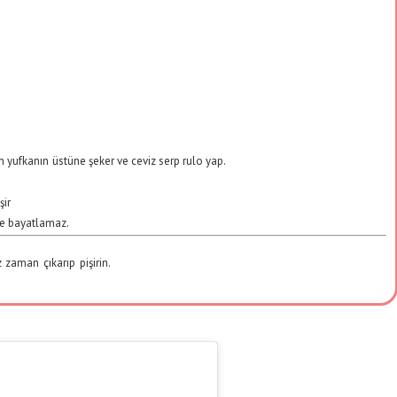
n yufkanın üstüne şeker ve ceviz serp rulo yap.
şir
e bayatlamaz.
z zaman çıkarıp pişirin.
Anahtar Kelime:
tahinli çıtır, tahinli kurabiye
Kategori:
Kurabiye