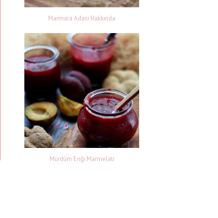
Marmara Adası Hakkında
Mürdüm Eriği Marmelatı