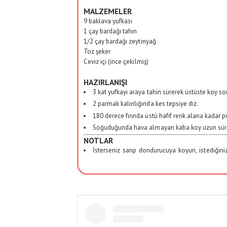
MALZEMELER
9 baklava yufkası
1 çay bardağı tahin
1/2 çay bardağı zeytinyağ
Toz şeker
Ceviz içi (ince çekilmiş)
HAZIRLANIŞI
3 kat yufkayı araya tahin sürerek üstüste koy so
2 parmak kalınlığında kes tepsiye diz.
180 derece fırında üstü hafif renk alana kadar pi
Soğuduğunda hava almayan kaba koy uzun sür
NOTLAR
İsterseniz sarıp dondurucuya koyun, istediğini
Yazar: Özge Beydağ Yılmaz