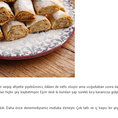
eri serpip afiyetle yiyebilirsiniz, ılıkken de nefis oluyor ama soğuduktan sonra d
ndan hiçbir şey kaybetmiyor. Eşim dedi ki bundan yap sürekli koy kavanoza gidi
ıldı. Daha önce denemediyseniz mutlaka deneyin. Çok tatlı ve iç bayıcı bir şe