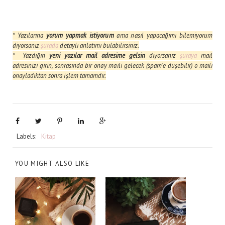
* Yazılarına
yorum yapmak istiyorum
ama nasıl yapacağımı bilemiyorum
diyorsanız
şurada
detaylı anlatımı bulabilirsiniz.
* Yazdığın
yeni yazılar mail adresime gelsin
diyorsanız
şuraya
mail
adresinizi girin, sonrasında bir onay maili gelecek (spam'e düşebilir) o maili
onayladıktan sonra işlem tamamdır.
Labels:
Kitap
YOU MIGHT ALSO LIKE