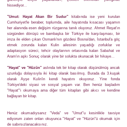
hissediyor...
"Umut: Hayat Akan Bir Sudur"
kitabında ise yeni kurulan
Cumhuriyet'le beraber, toplumda, aile hayatında kısacası yaşamın
her alanında esen değişim rüzgarına tanık oluyoruz. Ahmet Reşat'ın
sürgünden dönüşü ve bambaşka bir Türkiye ile karşılaşması, bir
imza ile elden çıkan Osmanlı'nın gözdesi Bosna'dan, İstanbul'a göç
etmek zorunda kalan Kulin ailesinin yaşadığı zorluklar ve
adaptasyon süreci, tehcir olaylarının ortasında kalan Sabahat ve
Aram'ın aşkı Sonuç olarak yine bir solukta okunacak bir hikaye...
"Hayat" ve "Hüzün"
aslında tek bir kitap olarak düşünülmüş ancak
uzunluğu dolayısıyla iki kitap olarak basılmış. Burada da 3.kuşak
olarak Ayşe Kulin'in kendi hayatını okuyoruz. Yine fonda
Türkiye'deki siyasi ve sosyal yaşam var. Ben henüz başladım
"Hay
at"'ı okumaya ama diğer tüm kitapları gibi akıcı ve kendine
bağlayan bir kitap.
Henüz okumadıysanız "Veda" ve "Umut"u kesinlikle tavsiye
ediyorum zaten onları okuyunca "Hayat" ve "Hüzün"ü okumak için
de sabırsızlanacaksınız.