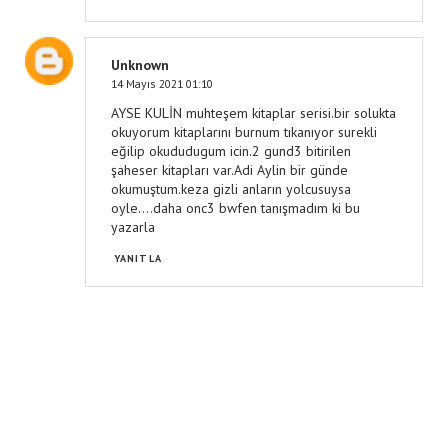
Unknown
14 Mayıs 2021 01:10
AYSE KULİN muhteşem kitaplar serisi.bir solukta
okuyorum kitaplarını burnum tıkanıyor surekli
eğilip okududugum icin.2 gund3 bitirilen
şaheser kitapları var.Adi Aylin bir günde
okumuştum.keza gizli anların yolcusuysa
oyle....daha onc3 bwfen tanışmadım ki bu
yazarla
YANITLA