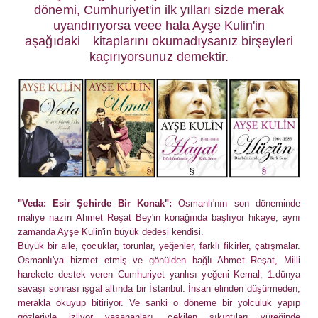
dönemi, Cumhuriyet'in ilk yılları sizde merak
uyandırıyorsa veee hala Ayşe Kulin'in
aşağıdaki
kitaplarını okumadıysanız birşeyleri
kaçırıyorsunuz demektir.
"Veda: Esir Şehirde Bir Konak":
Osmanlı'nın son döneminde
maliye nazırı Ahmet Reşat Bey'in konağında başlıyor hikaye, aynı
zamanda Ayşe Kulin'in büyük dedesi kendisi.
Büyük bir aile, çocuklar, torunlar, yeğenler, farklı fikirler, çatışmalar.
Osmanlı'ya hizmet etmiş ve gönülden bağlı Ahmet Reşat, Milli
harekete destek veren Cumhuriyet yanlısı yeğeni Kemal, 1.dünya
savaşı sonrası işgal altında bir İstanbul. İnsan elinden düşürmeden,
merakla okuyup bitiriyor. Ve sanki o döneme bir yolculuk yapıp
gözleriyle izliyor yaşananları, çekilen sıkıntıları yüreğinde