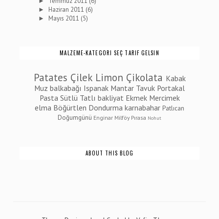
Temmuz 2011
(6)
►
Haziran 2011
(6)
►
Mayıs 2011
(5)
►
MALZEME-KATEGORI SEÇ TARIF GELSIN
Patates
Çilek
Limon
Çikolata
Kabak
Muz
balkabağı
Ispanak
Mantar
Tavuk
Portakal
Pasta
Sütlü Tatlı
bakliyat
Ekmek
Mercimek
elma
Böğürtlen
Dondurma
karnabahar
Patlıcan
Doğumgünü
Enginar
Milföy
Pırasa
Nohut
ABOUT THIS BLOG