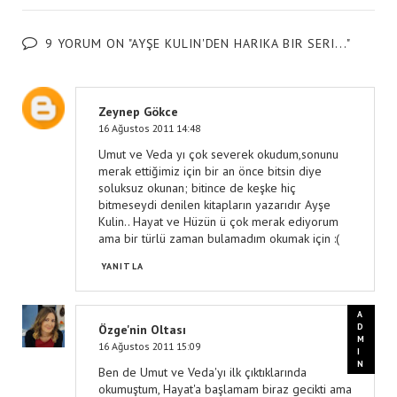
9 YORUM ON "AYŞE KULIN'DEN HARIKA BIR SERI..."
Zeynep Gökce
16 Ağustos 2011 14:48
Umut ve Veda yı çok severek okudum,sonunu
merak ettiğimiz için bir an önce bitsin diye
soluksuz okunan; bitince de keşke hiç
bitmeseydi denilen kitapların yazarıdır Ayşe
Kulin.. Hayat ve Hüzün ü çok merak ediyorum
ama bir türlü zaman bulamadım okumak için :(
YANITLA
Özge'nin Oltası
16 Ağustos 2011 15:09
Ben de Umut ve Veda'yı ilk çıktıklarında
okumuştum, Hayat'a başlamam biraz gecikti ama