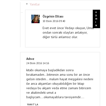
Yanıtlar
Özge'nin Oltası
10 Ekim 2016 09:40
Evet evet önce Vedayı okuyun, Umut
ondan sonraki olayları anlatıyor,
diğer türlü anlamsız olur.
Adsız
24 Ekim 2016 14:16
kitabı okumaya başladıkdan sonra
bırakamadım...bitmesin ama sonu bir an önce
gelsin istedim... malum hayat meşgalesi nedeni
ile anca akşamları okuyabildiğim bir kitap
vedaya bu akşam veda etme zamanı bitiricem
ve akabindeki umut a
başlıycam....okumayablara tavsiyemdir....
YANITLA