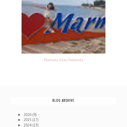
Marmara Adası Hakkında
BLOG ARCHIVE
2026
(9)
►
2025
(17)
►
2024
(13)
►