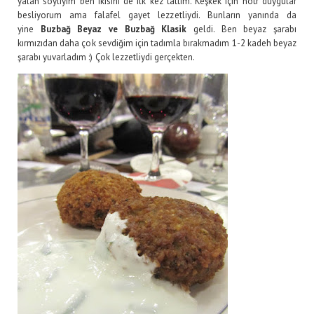
yalan söyliyim ben ikisini de ilk kez tattım. Keşkek için nötr duygular
besliyorum ama falafel gayet lezzetliydi. Bunların yanında da
yine
Buzbağ Beyaz ve Buzbağ Klasik
geldi. Ben beyaz şarabı
kırmızıdan daha çok sevdiğim için tadımla bırakmadım 1-2 kadeh beyaz
şarabı yuvarladım :) Çok lezzetliydi gerçekten.