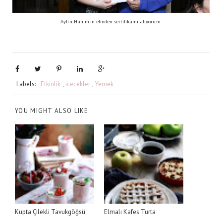
Aylin Hanım'ın elinden sertifikamı alıyorum.
Labels:
Etkinlik
,
icecekler
,
Yemek
YOU MIGHT ALSO LIKE
Kupta Çilekli Tavukgöğsü
Elmalı Kafes Turta