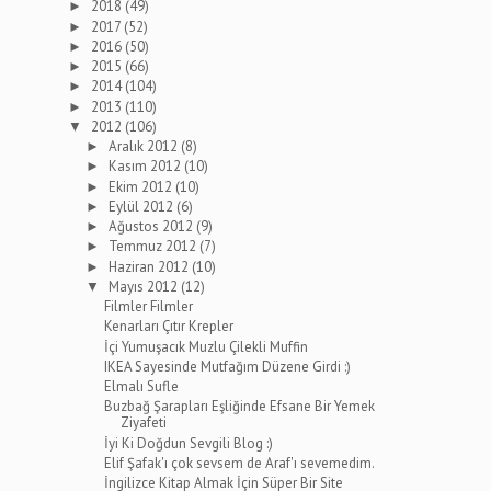
2018
(49)
►
2017
(52)
►
2016
(50)
►
2015
(66)
►
2014
(104)
►
2013
(110)
►
2012
(106)
▼
Aralık 2012
(8)
►
Kasım 2012
(10)
►
Ekim 2012
(10)
►
Eylül 2012
(6)
►
Ağustos 2012
(9)
►
Temmuz 2012
(7)
►
Haziran 2012
(10)
►
Mayıs 2012
(12)
▼
Filmler Filmler
Kenarları Çıtır Krepler
İçi Yumuşacık Muzlu Çilekli Muffin
IKEA Sayesinde Mutfağım Düzene Girdi :)
Elmalı Sufle
Buzbağ Şarapları Eşliğinde Efsane Bir Yemek
Ziyafeti
İyi Ki Doğdun Sevgili Blog :)
Elif Şafak'ı çok sevsem de Araf'ı sevemedim.
İngilizce Kitap Almak İçin Süper Bir Site