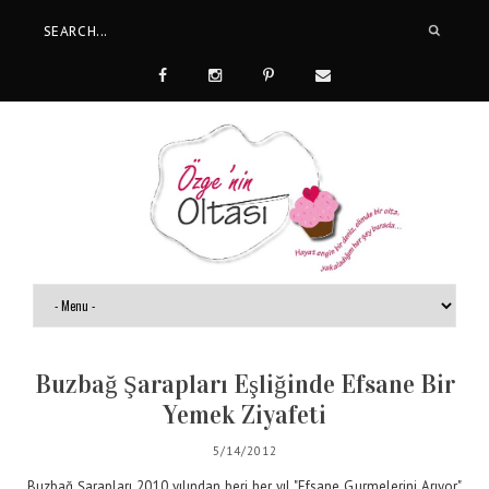
Buzbağ Şarapları Eşliğinde Efsane Bir
Yemek Ziyafeti
5/14/2012
Buzbağ Şarapları 2010 yılından beri her yıl "Efsane Gurmelerini Arıyor"