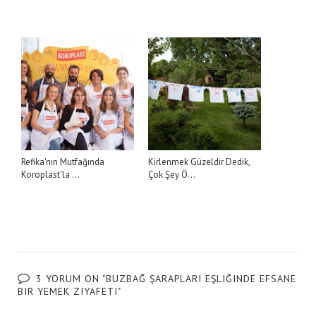
Refika'nın Mutfağında
Kirlenmek Güzeldir Dedik,
Koroplast'la ...
Çok Şey Ö...
3 YORUM ON "BUZBAĞ ŞARAPLARI EŞLIĞINDE EFSANE
BIR YEMEK ZIYAFETI"