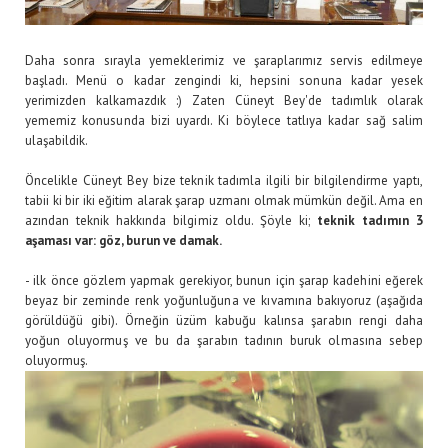
Daha sonra sırayla yemeklerimiz ve şaraplarımız servis edilmeye
başladı. Menü o kadar zengindi ki, hepsini sonuna kadar yesek
yerimizden kalkamazdık :) Zaten Cüneyt Bey'de tadımlık olarak
yememiz konusunda bizi uyardı. Ki böylece tatlıya kadar sağ salim
ulaşabildik.
Öncelikle Cüneyt Bey bize teknik tadımla ilgili bir bilgilendirme yaptı,
tabii ki bir iki eğitim alarak şarap uzmanı olmak mümkün değil. Ama en
azından teknik hakkında bilgimiz oldu. Şöyle ki;
teknik tadımın 3
aşaması var: göz, burun ve damak.
- ilk önce gözlem yapmak gerekiyor, bunun için şarap kadehini eğerek
beyaz bir zeminde renk yoğunluğuna ve kıvamına bakıyoruz (aşağıda
görüldüğü gibi). Örneğin üzüm kabuğu kalınsa şarabın rengi daha
yoğun oluyormuş ve bu da şarabın tadının buruk olmasına sebep
oluyormuş.