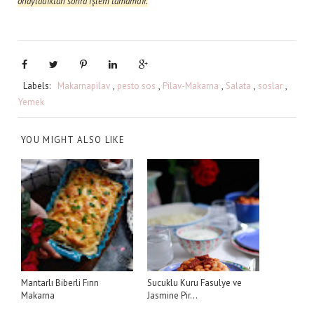
onayladıktan sonra işlem tamamdır.
Labels:
Makarnapilav
,
pesto sos
,
Pilav-Makarna
,
Salata
,
soslar
,
Yemek
YOU MIGHT ALSO LIKE
Mantarlı Biberli Fırın
Sucuklu Kuru Fasulye ve
Makarna
Jasmine Pir...