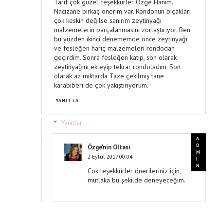
Tarif çok güzel, teşekkürler Özge Hanım.
Nacizane birkaç önerim var. Rondonun bıçakları
çok keskin değilse sanırım zeytinyağı
malzemelerin parçalanmasını zorlaştırıyor. Ben
bu yüzden ikinci denememde önce zeytinyağı
ve fesleğen hariç malzemeleri rondodan
geçirdim. Sonra fesleğen katıp, son olarak
zeytinyağını ekleyip tekrar rondoladım. Son
olarak az miktarda Taze çekilmiş tane
karabiberi de çok yakıştırıyorum.
YANITLA
Yanıtlar
Özge'nin Oltası
2 Eylül 2017 00:04
Cok teşekkürler önerileriniz için,
mutlaka bu şekilde deneyeceğim.