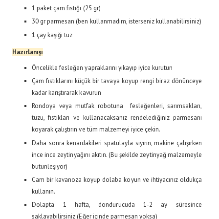
1 paket çam fıstığı (25 gr)
30 gr parmesan (ben kullanmadım, isterseniz kullanabilirsiniz)
1 çay kaşığı tuz
Hazırlanışı
Öncelikle fesleğen yapraklarını yıkayıp iyice kurutun
Çam fıstıklarını küçük bir tavaya koyup rengi biraz dönünceye
kadar karıştırarak kavurun
Rondoya veya mutfak robotuna fesleğenleri, sarımsakları,
tuzu, fıstıkları ve kullanacaksanız rendelediğiniz parmesanı
koyarak çalıştırın ve tüm malzemeyi iyice çekin.
Daha sonra kenardakileri spatulayla sıyırın, makine çalışırken
ince ince zeytinyağını akıtın. (Bu şekilde zeytinyağ malzemeyle
bütünleşiyor)
Cam bir kavanoza koyup dolaba koyun ve ihtiyacınız oldukça
kullanın.
Dolapta 1 hafta, dondurucuda 1-2 ay süresince
saklayabilirsiniz (Eğer içinde parmesan yoksa)