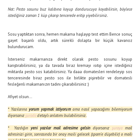
Not: Pesto sosunu buz kalıbına koyup dondurucuya koyabilirsin, böylece
istediğiniz zaman 1 küp çıkarıp tencerede eritip yiyebilirsiniz.
Sosu yaptıktan sonra, hemen makarna haşlayıp test ettim Bence sonuç
gayet başarılı oldu, artık sürekli dolapta bir küçük kavanoz
bulundurucam.
İsterseniz makarnanıza direkt olarak pesto sosunu koyup
karıştırabilirsiniz, ya da tavada biraz kremayı ısıtıp içine istediğiniz
miktarda pesto sos katabilirsiniz. Ya daaa domatesleri rendeleyip sos
tenceresinde biraz pesto sos ile birlikte pişirebilir ve domatesli
fesleğenli makarnanızın tadını çıkarabilirsiniz :)
Afiyet olsun...
* Yazılarına
yorum yapmak istiyorum
ama nasıl yapacağımı bilemiyorum
diyorsanız
şurada
detaylı anlatımı bulabilirsiniz.
* Yazdığın
yeni yazılar mail adresime gelsin
diyorsanız
şuraya
mail
adresinizi girin, sonrasında bir onay maili gelecek (spam'e düşebilir) o maili