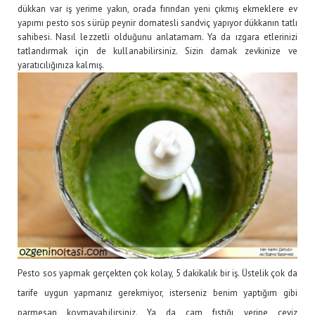
dükkan var iş yerime yakın, orada fırından yeni çıkmış ekmeklere ev
yapımı pesto sos sürüp peynir domatesli sandviç yapıyor dükkanın tatlı
sahibesi. Nasıl lezzetli olduğunu anlatamam. Ya da ızgara etlerinizi
tatlandırmak için de kullanabilirsiniz. Sizin damak zevkinize ve
yaratıcılığınıza kalmış.
Pesto sos yapmak gerçekten çok kolay, 5 dakikalık bir iş. Üstelik çok da
tarife uygun yapmanız gerekmiyor, isterseniz benim yaptığım gibi
parmesan koymayabilirsiniz. Ya da çam fıstığı yerine ceviz