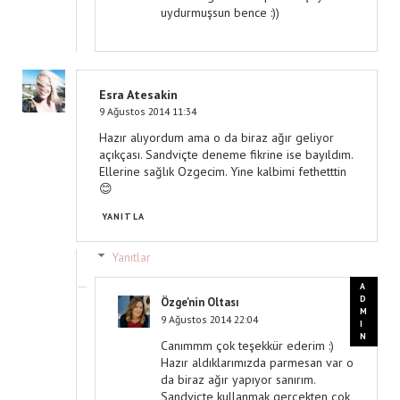
uydurmuşsun bence :))
Esra Atesakin
9 Ağustos 2014 11:34
Hazır alıyordum ama o da biraz ağır geliyor
açıkçası. Sandviçte deneme fikrine ise bayıldım.
Ellerine sağlık Ozgecim. Yine kalbimi fethetttin
😊
YANITLA
Yanıtlar
Özge'nin Oltası
9 Ağustos 2014 22:04
Canımmm çok teşekkür ederim :)
Hazır aldıklarımızda parmesan var o
da biraz ağır yapıyor sanırım.
Sandviçte kullanmak gerçekten çok