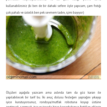
kullanabilirsiniz (ki ben de bir dahaki sefere öyle yapıcam, çam fıstığı
çok pahalı ve üstelik ben pek sevmem tadını, içimi bayıyor)
Ölçüleri aşağıda yazıcam ama aslında tam da göz kararı ile
yapılabilecek bir tarif bu. İki avuç dolusu fesleğen yaprağını yıkayıp
iyice kurutuyorsunuz, rondoya/mutfak robotuna koyup üstüne
zeytinyağ, sarımsak, tuz ve tavada biraz kavurduğunuz fıstıkları ekleyip