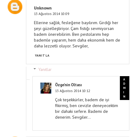
Unknown
13 Ağustos 2014 10:09
Ellerine sağlık, fesleğene bayılırım. Girdiği her
şeyi güzelleştiriyor. Çam fıstığı sevmiyorsan
badem önerebilirim. Ben pestolarımı hep
bademle yaparım, hem daha ekonomik hem de
daha lezzetli oluyor. Sevgiler,
YANITLA
Yanıtlar
Özge'nin Oltası
13 Ağustos 2014 10:12
Çok teşekkürler, badem de iyi
fikirmiş, ben cevizle deneyecektim
bir dahaki sefere. Bademi de
denerim. Sevgiler...