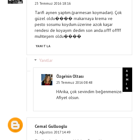
23 Temmuz 2016 18:16
Tarifi aynen yaptım.(parmesan koymadan). Çok
güzel oldu���� makarnaya krema ve
pesto sosumu koydum.üzerine azcık kaşar
rendesi de koyayım dedim son anda.offf offff
muhteşem oldu����
YANITLA
Yanıtlar
Özge'nin Oltası
25 Temmuz 2016 08:48
HArika, çok sevindim beğenmenize.
Afiyet olsun.
Cemal Gulluoglu
31 Ağustos 2017 14:49