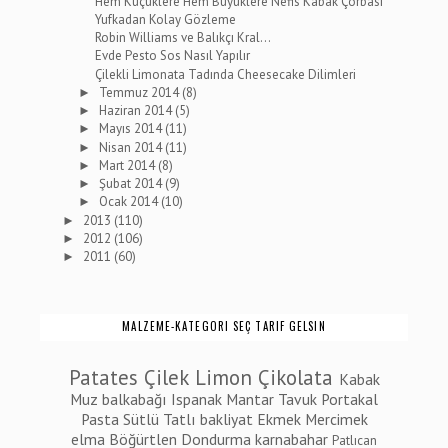
Hem Küçüklere Hem Büyüklere Nefis Kabak Çorbası
Yufkadan Kolay Gözleme
Robin Williams ve Balıkçı Kral...
Evde Pesto Sos Nasıl Yapılır
Çilekli Limonata Tadında Cheesecake Dilimleri
Temmuz 2014
(8)
►
Haziran 2014
(5)
►
Mayıs 2014
(11)
►
Nisan 2014
(11)
►
Mart 2014
(8)
►
Şubat 2014
(9)
►
Ocak 2014
(10)
►
2013
(110)
►
2012
(106)
►
2011
(60)
►
MALZEME-KATEGORI SEÇ TARIF GELSIN
Patates
Çilek
Limon
Çikolata
Kabak
Muz
balkabağı
Ispanak
Mantar
Tavuk
Portakal
Pasta
Sütlü Tatlı
bakliyat
Ekmek
Mercimek
elma
Böğürtlen
Dondurma
karnabahar
Patlıcan