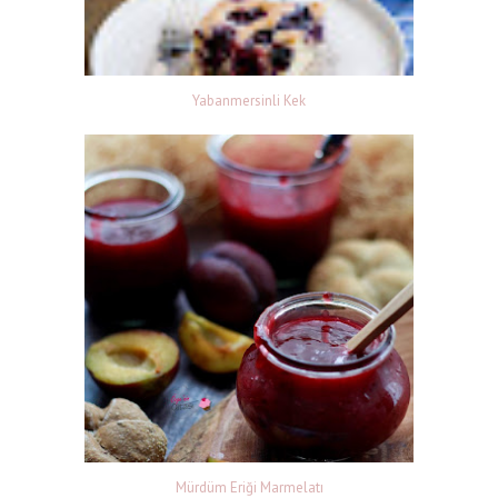
Yabanmersinli Kek
Mürdüm Eriği Marmelatı