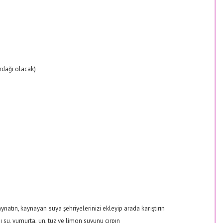
rdağı olacak)
natın, kaynayan suya şehriyelerinizi ekleyip arada karıştırın
ı su, yumurta, un, tuz ve limon suyunu çırpın