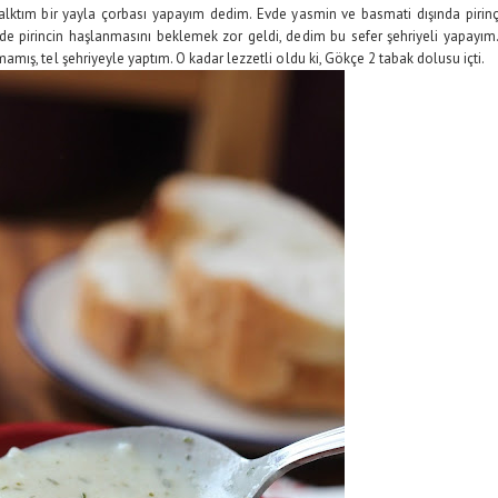
alktım bir yayla çorbası yapayım dedim. Evde yasmin ve basmati dışında pirin
 de pirincin haşlanmasını beklemek zor geldi, dedim bu sefer şehriyeli yapayım
ış, tel şehriyeyle yaptım. O kadar lezzetli oldu ki, Gökçe 2 tabak dolusu içti.