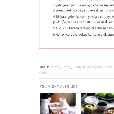
3.Şehriyeler yumuşayınca, çorbanın suyund
diyoruz, direkt çorbaya dökersek yumurta ve 
4.Ilık hale gelen karışımı yavaşça çorbaya ek
gitsin. (Bu sırada çok koyu olursa sıcak su e
5.Küçük bir tavada tereyağını eritin, naneyi
6.Naneyi çorbaya döküp karıştırın 2 dk pişir
Labels:
corba
,
Çorba
,
Şehriyeli Yayla Çorba
,
Yayla 
Yemek
YOU MIGHT ALSO LIKE