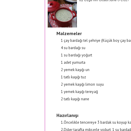
Malzemeler
1 çay bardağı
tel şehriye (Küçük boy çay ba
4 su bardağı
su
1 su bardağı
yoğurt
1 adet
yumurta
2 yemek kaşığı
un
1 tatlı kaşığı
tuz
2 yemek kaşığı
limon suyu
1 yemek kaşığı
tereyağ
2 tatlı kaşığı
nane
Hazırlanışı
1.Öncelikle tencereye 3 bardak su koyup kay
2.Diğer tarafta mikserle yoğurt, 1 su bardağ