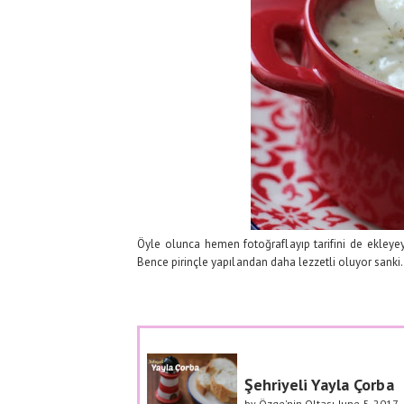
Öyle olunca hemen fotoğraflayıp tarifini de ekleyey
Bence pirinçle yapılandan daha lezzetli oluyor sanki
Şehriyeli Yayla Çorba
by
Özge'nin Oltası
June-5-2017