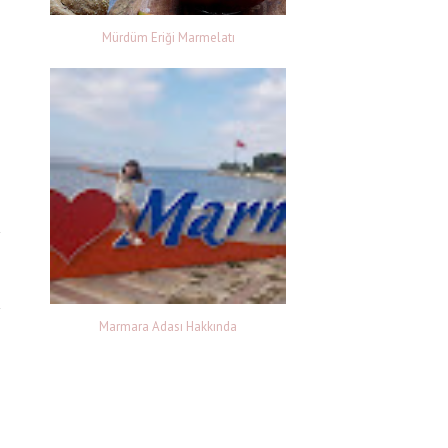
Mürdüm Eriği Marmelatı
Marmara Adası Hakkında