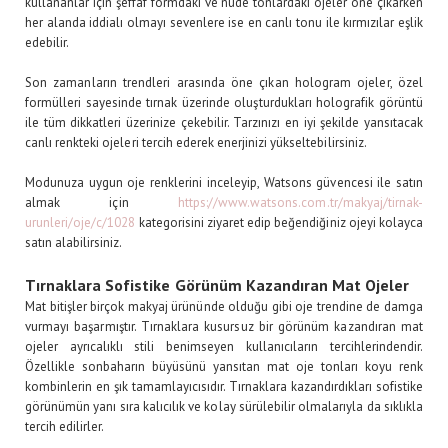
kullananlar için şeffaf formdaki ve nude tonlardaki ojeler öne çıkarken
her alanda iddialı olmayı sevenlere ise en canlı tonu ile kırmızılar eşlik
edebilir.
Son zamanların trendleri arasında öne çıkan hologram ojeler, özel
formülleri sayesinde tırnak üzerinde oluşturdukları holografik görüntü
ile tüm dikkatleri üzerinize çekebilir. Tarzınızı en iyi şekilde yansıtacak
canlı renkteki ojeleri tercih ederek enerjinizi yükseltebilirsiniz.
Modunuza uygun oje renklerini inceleyip, Watsons güvencesi ile satın
almak için
https://www.watsons.com.tr/makyaj/tirnak-
urunleri/oje/c/1028
kategorisini ziyaret edip beğendiğiniz ojeyi kolayca
satın alabilirsiniz.
Tırnaklara Sofistike Görünüm Kazandıran Mat Ojeler
Mat bitişler birçok makyaj ürününde olduğu gibi oje trendine de damga
vurmayı başarmıştır. Tırnaklara kusursuz bir görünüm kazandıran mat
ojeler ayrıcalıklı stili benimseyen kullanıcıların tercihlerindendir.
Özellikle sonbaharın büyüsünü yansıtan mat oje tonları koyu renk
kombinlerin en şık tamamlayıcısıdır. Tırnaklara kazandırdıkları sofistike
görünümün yanı sıra kalıcılık ve kolay sürülebilir olmalarıyla da sıklıkla
tercih edilirler.