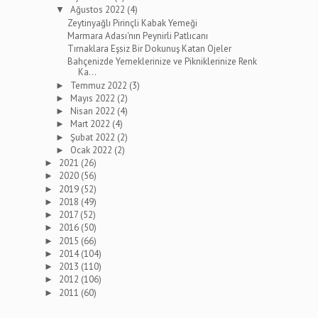
Ağustos 2022
(4)
▼
Zeytinyağlı Pirinçli Kabak Yemeği
Marmara Adası'nın Peynirli Patlıcanı
Tırnaklara Eşsiz Bir Dokunuş Katan Ojeler
Bahçenizde Yemeklerinize ve Pikniklerinize Renk
Ka...
Temmuz 2022
(3)
►
Mayıs 2022
(2)
►
Nisan 2022
(4)
►
Mart 2022
(4)
►
Şubat 2022
(2)
►
Ocak 2022
(2)
►
2021
(26)
►
2020
(56)
►
2019
(52)
►
2018
(49)
►
2017
(52)
►
2016
(50)
►
2015
(66)
►
2014
(104)
►
2013
(110)
►
2012
(106)
►
2011
(60)
►