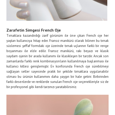
Zarafetin Simgesi French Oje
Tırnaklara kazandırdığı zarif görünüm ile öne çıkan French oje her
yaştan kullanıcıya hitap eder. Fransız manikürü olarak bilinen bu tırnak
süslemesi şeffaf formdaki oje üzerinde tırnak uçlarının farklı bir renge
boyanması ile elde edilir. Fransız manikürü, rakı beyazı ve klasik
saydam ojenin bir arada kullanımı ile klasikleşen bir tarzdır. Ancak son
zamanlarda farklı renk kombinasyonların kullanılmaya başlanması ile
kullanıcı kitlesi genişlemiştir. Ev konforunda French oje sürebilmeyi
sağlayan setler sayesinde pratik bir şekilde tırnaklara uygulanabilir
olması bu ürünün kullanımını daha yaygın bir hale getirir. Birbirinden
farklı desenlerde ve renklerde sunulan French oje seçenekleriyle siz de
bir profesyonel gibi kendi tarzınızı yaratabilirsiniz.