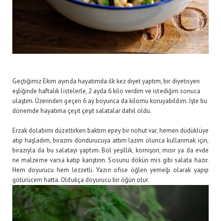
Geçtiğimiz Ekim ayında hayatımda ilk kez diyet yaptım, bir diyetisyen
eşliğinde haftalık listelerle, 2 ayda 6 kilo verdim ve istediğim sonuca
ulaştım. Üzerinden geçen 6 ay boyunca da kilomu koruyabildim. İşte bu
dönemde hayatıma çeşit çeşit salatalar dahil oldu.
Erzak dolabımı düzeltirken baktım epey bir nohut var, hemen düdüklüye
atıp haşladım, birazını dondurucuya attım lazım olunca kullanmak için,
birazıyla da bu salatayı yaptım. Bol yeşillik, kornişon, mısır ya da evde
ne malzeme varsa katıp karıştırın. Sosunu dökün mis gibi salata hazır.
Hem doyurucu hem lezzetli. Yazın ofise öğlen yemeği olarak yapıp
götürücem hatta. Oldukça doyurucu bir öğün olur.