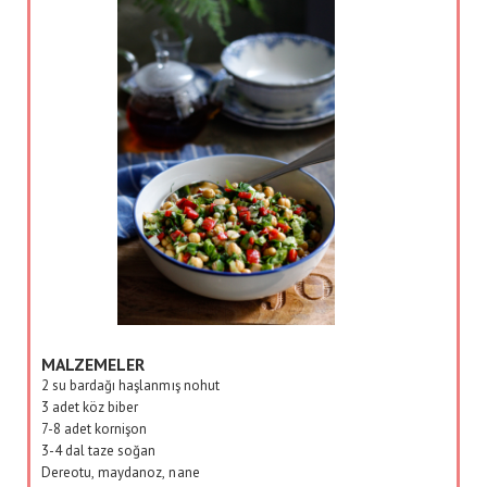
MALZEMELER
2 su bardağı haşlanmış nohut
3 adet köz biber
7-8 adet kornişon
3-4 dal taze soğan
Dereotu, maydanoz, nane