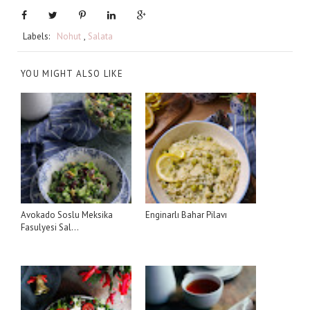
Labels:
Nohut
,
Salata
YOU MIGHT ALSO LIKE
Avokado Soslu Meksika
Enginarlı Bahar Pilavı
Fasulyesi Sal...