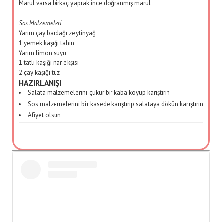
Marul varsa birkaç yaprak ince doğranmış marul
Sos Malzemeleri
Yarım çay bardağı zeytinyağ
1 yemek kaşığı tahin
Yarım limon suyu
1 tatlı kaşığı nar ekşisi
2 çay kaşığı tuz
HAZIRLANIŞI
Salata malzemelerini çukur bir kaba koyup karıştırın
Sos malzemelerini bir kasede karıştırıp salataya dökün karıştırın
Afiyet olsun
Anahtar Kelime:
Nohut salatası, tahin soslu nohut salatası
Kategori:
Salata
Yazar: Özge Beydağ Yılmaz