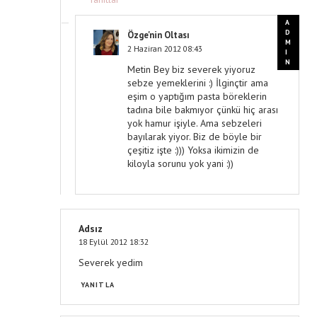
Özge'nin Oltası
2 Haziran 2012 08:43
Metin Bey biz severek yiyoruz
sebze yemeklerini :) İlginçtir ama
eşim o yaptığım pasta böreklerin
tadına bile bakmıyor çünkü hiç arası
yok hamur işiyle. Ama sebzeleri
bayılarak yiyor. Biz de böyle bir
çeşitiz işte :))) Yoksa ikimizin de
kiloyla sorunu yok yani :))
Adsız
18 Eylül 2012 18:32
Severek yedim
YANITLA