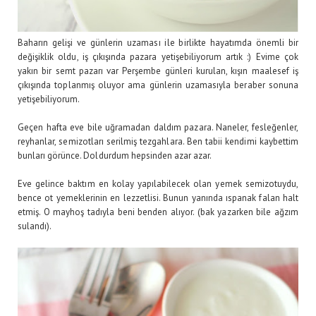
Baharın gelişi ve günlerin uzaması ile birlikte hayatımda önemli bir
değişiklik oldu, iş çıkışında pazara yetişebiliyorum artık :) Evime çok
yakın bir semt pazarı var Perşembe günleri kurulan, kışın maalesef iş
çıkışında toplanmış oluyor ama günlerin uzamasıyla beraber sonuna
yetişebiliyorum.
Geçen hafta eve bile uğramadan daldım pazara. Naneler, fesleğenler,
reyhanlar, semizotları serilmiş tezgahlara. Ben tabii kendimi kaybettim
bunları görünce. Doldurdum hepsinden azar azar.
Eve gelince baktım en kolay yapılabilecek olan yemek semizotuydu,
bence ot yemeklerinin en lezzetlisi. Bunun yanında ıspanak falan halt
etmiş. O mayhoş tadıyla beni benden alıyor. (bak yazarken bile ağzım
sulandı).