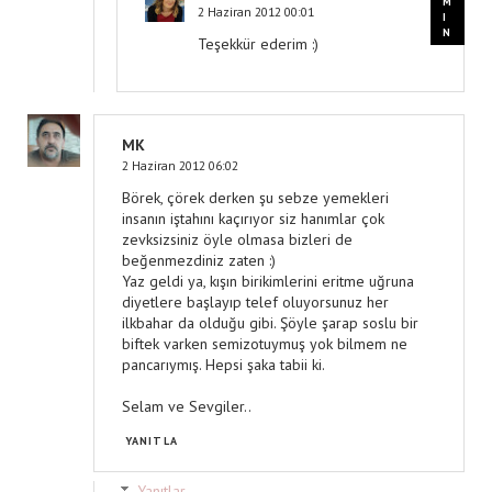
2 Haziran 2012 00:01
Teşekkür ederim :)
MK
2 Haziran 2012 06:02
Börek, çörek derken şu sebze yemekleri
insanın iştahını kaçırıyor siz hanımlar çok
zevksizsiniz öyle olmasa bizleri de
beğenmezdiniz zaten :)
Yaz geldi ya, kışın birikimlerini eritme uğruna
diyetlere başlayıp telef oluyorsunuz her
ilkbahar da olduğu gibi. Şöyle şarap soslu bir
biftek varken semizotuymuş yok bilmem ne
pancarıymış. Hepsi şaka tabii ki.
Selam ve Sevgiler..
YANITLA
Yanıtlar