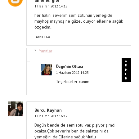
anne eli gibi
1 Haziran 2012 14:18
her halini severim semizotunun yemeğide
mayhoş mayhoş ne güzel oluyor ellerine sağlık
özgecim..
YANITLA
Yanıtlar
Özge'nin Oltası
1 Haziran 2012 14:23
Teşekkürler canım
Burcu Kayhan
1 Haziran 2012 16:17
Bugün bende de semizotu var, pişiyor şimdi
ocakta.Çok severim ben de salatasını da
yemeğini de.Ellerine sağlık.Mutlu