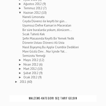
Ağustos 2012
(9)
►
Temmuz 2012
(7)
►
Haziran 2012
(10)
▼
Naneli Limonata
Ceyda Düvenci ile keyifli bir gün...
Uyumsuz Defne Kaman'ın Maceraları
Bir süre buralarda yokum, dönücem...
Sıcak Tahinli Kek
Şefin Masasında Keyifli Bir Yemek Yedik
Dönerin Ustası: Dönerci Ali Usta
Nasıl Bişeymiş Bu Apple Crumble Dedikleri
Mavi Gözlü Dev... Nur İçinde Yat...
Semizotu Yemeği
Mayıs 2012
(12)
►
Nisan 2012
(6)
►
Mart 2012
(10)
►
Şubat 2012
(9)
►
Ocak 2012
(9)
►
2011
(60)
►
MALZEME-KATEGORI SEÇ TARIF GELSIN