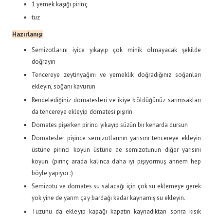
1 yemek kaşığı pirinç
tuz
Hazırlanışı
Semizotlarını iyice yıkayıp çok minik olmayacak şekilde
doğrayın
Tencereye zeytinyağını ve yemeklik doğradığınız soğanları
ekleyin, soğanı kavurun
Rendelediğiniz domatesleri ve ikiye böldüğünüz sarımsakları
da tencereye ekleyip domatesi pişirin
Domates pişerken pirinci yıkayıp süzün bir kenarda dursun
Domatesler pişince semizotlarının yarısını tencereye ekleyin
üstüne pirinci koyun üstüne de semizotunun diğer yarısını
koyun. (pirinç arada kalınca daha iyi pişiyormuş annem hep
böyle yapıyor :)
Semizotu ve domates su salacağı için çok su eklemeye gerek
yok yine de yarım çay bardağı kadar kaynamış su ekleyin.
Tuzunu da ekleyip kapağı kapatın kaynadıktan sonra kısık