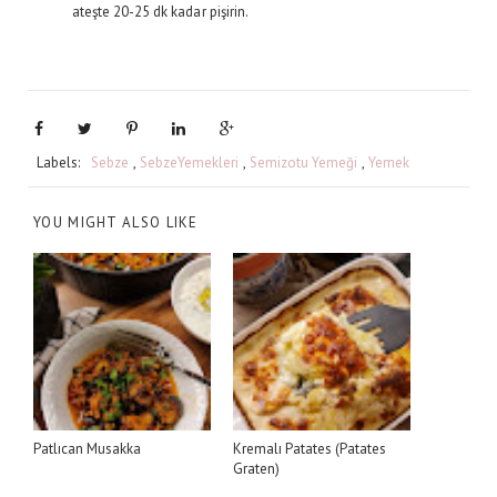
ateşte 20-25 dk kadar pişirin.
Labels:
Sebze
,
SebzeYemekleri
,
Semizotu Yemeği
,
Yemek
YOU MIGHT ALSO LIKE
Patlıcan Musakka
Kremalı Patates (Patates
Graten)