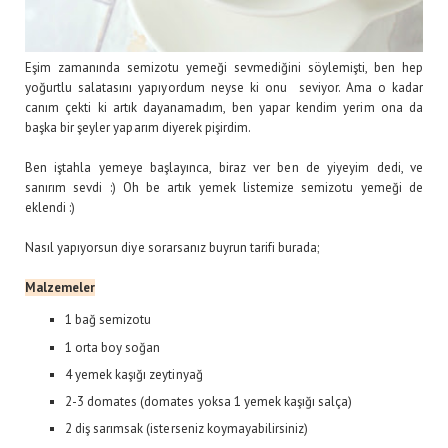
Eşim zamanında semizotu yemeği sevmediğini söylemişti, ben hep
yoğurtlu salatasını yapıyordum neyse ki onu seviyor. Ama o kadar
canım çekti ki artık dayanamadım, ben yapar kendim yerim ona da
başka bir şeyler yaparım diyerek pişirdim.
Ben iştahla yemeye başlayınca, biraz ver ben de yiyeyim dedi, ve
sanırım sevdi :) Oh be artık yemek listemize semizotu yemeği de
eklendi :)
Nasıl yapıyorsun diye sorarsanız buyrun tarifi burada;
Malzemeler
1 bağ semizotu
1 orta boy soğan
4 yemek kaşığı zeytinyağ
2-3 domates (domates yoksa 1 yemek kaşığı salça)
2 diş sarımsak (isterseniz koymayabilirsiniz)