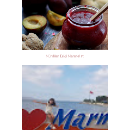
Mürdüm Eriği Marmelatı