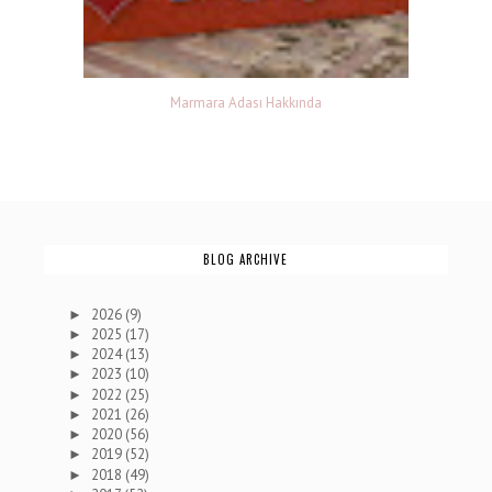
Marmara Adası Hakkında
BLOG ARCHIVE
2026
(9)
►
2025
(17)
►
2024
(13)
►
2023
(10)
►
2022
(25)
►
2021
(26)
►
2020
(56)
►
2019
(52)
►
2018
(49)
►