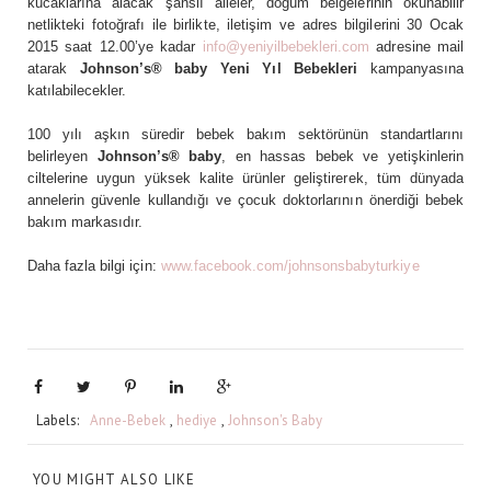
kucaklarına alacak şanslı aileler, doğum belgelerinin okunabilir
netlikteki fotoğrafı ile birlikte, iletişim ve adres bilgilerini 30 Ocak
2015 saat 12.00’ye kadar
info@yeniyilbebekleri.com
adresine mail
atarak
Johnson’s® baby Yeni Yıl Bebekleri
kampanyasına
katılabilecekler.
100 yılı aşkın süredir bebek bakım sektörünün standartlarını
belirleyen
Johnson’s® baby
, en hassas bebek ve yetişkinlerin
ciltelerine uygun yüksek kalite ürünler geliştirerek, tüm dünyada
annelerin güvenle kullandığı ve çocuk doktorlarının önerdiği bebek
bakım markasıdır.
Daha fazla bilgi için:
www.facebook.com/johnsonsbabyturkiye
Labels:
Anne-Bebek
,
hediye
,
Johnson's Baby
YOU MIGHT ALSO LIKE