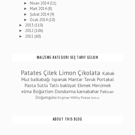
Nisan 2014
(11)
►
Mart 2014
(8)
►
Şubat 2014
(9)
►
Ocak 2014
(10)
►
2013
(110)
►
2012
(106)
►
2011
(60)
►
MALZEME-KATEGORI SEÇ TARIF GELSIN
Patates
Çilek
Limon
Çikolata
Kabak
Muz
balkabağı
Ispanak
Mantar
Tavuk
Portakal
Pasta
Sütlü Tatlı
bakliyat
Ekmek
Mercimek
elma
Böğürtlen
Dondurma
karnabahar
Patlıcan
Doğumgünü
Enginar
Milföy
Pırasa
Nohut
ABOUT THIS BLOG