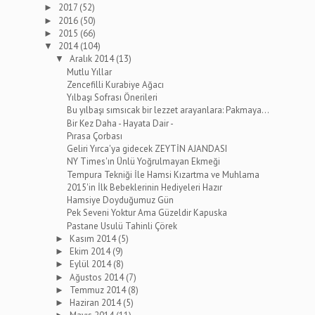
2017
(52)
►
2016
(50)
►
2015
(66)
►
2014
(104)
▼
Aralık 2014
(13)
▼
Mutlu Yıllar
Zencefilli Kurabiye Ağacı
Yılbaşı Sofrası Önerileri
Bu yılbaşı sımsıcak bir lezzet arayanlara: Pakmaya...
Bir Kez Daha - Hayata Dair -
Pırasa Çorbası
Geliri Yırca'ya gidecek ZEYTİN AJANDASI
NY Times'ın Ünlü Yoğrulmayan Ekmeği
Tempura Tekniği İle Hamsi Kızartma ve Muhlama
2015'in İlk Bebeklerinin Hediyeleri Hazır
Hamsiye Doyduğumuz Gün
Pek Seveni Yoktur Ama Güzeldir Kapuska
Pastane Usulü Tahinli Çörek
Kasım 2014
(5)
►
Ekim 2014
(9)
►
Eylül 2014
(8)
►
Ağustos 2014
(7)
►
Temmuz 2014
(8)
►
Haziran 2014
(5)
►