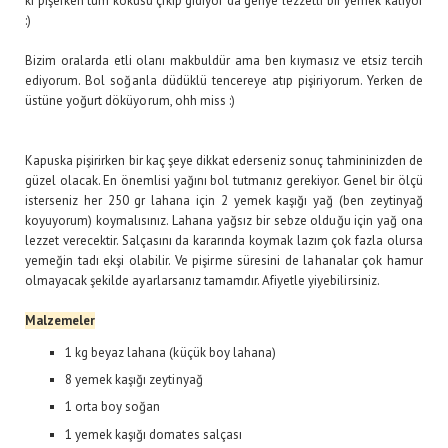
ki pişerken tüm kokusu çıkıp gidiyor da geriye lezzetli bir yemek kalıyor
:)
Bizim oralarda etli olanı makbuldür ama ben kıymasız ve etsiz tercih
ediyorum. Bol soğanla düdüklü tencereye atıp pişiriyorum. Yerken de
üstüne yoğurt döküyorum, ohh miss :)
Kapuska pişirirken bir kaç şeye dikkat ederseniz sonuç tahmininizden de
güzel olacak. En önemlisi yağını bol tutmanız gerekiyor. Genel bir ölçü
isterseniz her 250 gr lahana için 2 yemek kaşığı yağ (ben zeytinyağ
koyuyorum) koymalısınız. Lahana yağsız bir sebze olduğu için yağ ona
lezzet verecektir. Salçasını da kararında koymak lazım çok fazla olursa
yemeğin tadı ekşi olabilir. Ve pişirme süresini de lahanalar çok hamur
olmayacak şekilde ayarlarsanız tamamdır. Afiyetle yiyebilirsiniz.
Malzemeler
1 kg beyaz lahana (küçük boy lahana)
8 yemek kaşığı zeytinyağ
1 orta boy soğan
1 yemek kaşığı domates salçası