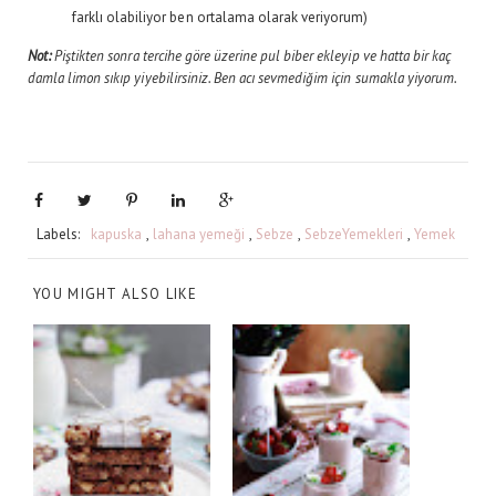
farklı olabiliyor ben ortalama olarak veriyorum)
Not:
Piştikten sonra tercihe göre üzerine pul biber ekleyip ve hatta bir kaç
damla limon sıkıp yiyebilirsiniz. Ben acı sevmediğim için sumakla yiyorum.
Labels:
kapuska
,
lahana yemeği
,
Sebze
,
SebzeYemekleri
,
Yemek
YOU MIGHT ALSO LIKE