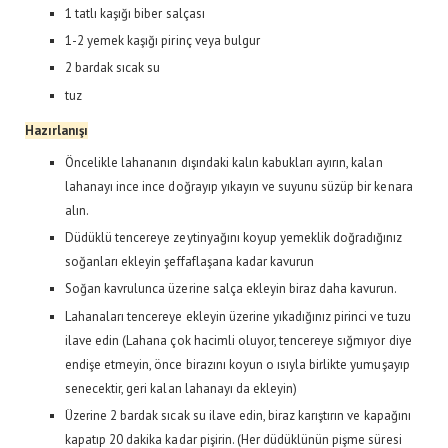
1 tatlı kaşığı biber salçası
1-2 yemek kaşığı pirinç veya bulgur
2 bardak sıcak su
tuz
Hazırlanışı
Öncelikle lahananın dışındaki kalın kabukları ayırın, kalan
lahanayı ince ince doğrayıp yıkayın ve suyunu süzüp bir kenara
alın.
Düdüklü tencereye zeytinyağını koyup yemeklik doğradığınız
soğanları ekleyin şeffaflaşana kadar kavurun
Soğan kavrulunca üzerine salça ekleyin biraz daha kavurun.
Lahanaları tencereye ekleyin üzerine yıkadığınız pirinci ve tuzu
ilave edin (Lahana çok hacimli oluyor, tencereye sığmıyor diye
endişe etmeyin, önce birazını koyun o ısıyla birlikte yumuşayıp
senecektir, geri kalan lahanayı da ekleyin)
Üzerine 2 bardak sıcak su ilave edin, biraz karıştırın ve kapağını
kapatıp 20 dakika kadar pişirin. (Her düdüklünün pişme süresi