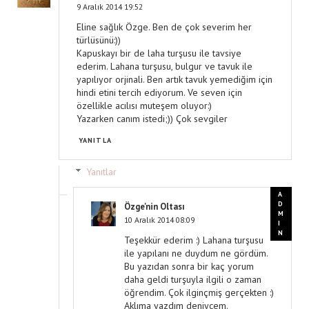
9 Aralık 2014 19:52
Eline sağlık Özge. Ben de çok severim her
türlüsünü:))
Kapuskayı bir de laha turşusu ile tavsiye
ederim. Lahana turşusu, bulgur ve tavuk ile
yapılıyor orjinali. Ben artık tavuk yemediğim için
hindi etini tercih ediyorum. Ve seven için
özellikle acılısı muteşem oluyor:)
Yazarken canım istedi;)) Çok sevgiler
YANITLA
Yanıtlar
Özge'nin Oltası
10 Aralık 2014 08:09
Teşekkür ederim :) Lahana turşusu
ile yapılanı ne duydum ne gördüm.
Bu yazıdan sonra bir kaç yorum
daha geldi turşuyla ilgili o zaman
öğrendim. Çok ilginçmiş gerçekten :)
Aklıma yazdım deniycem.