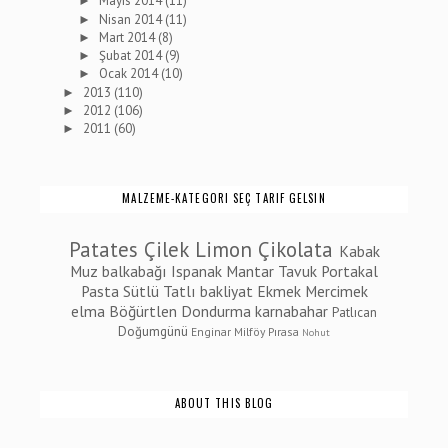
Mayıs 2014
(11)
►
Nisan 2014
(11)
►
Mart 2014
(8)
►
Şubat 2014
(9)
►
Ocak 2014
(10)
►
2013
(110)
►
2012
(106)
►
2011
(60)
►
MALZEME-KATEGORI SEÇ TARIF GELSIN
Patates
Çilek
Limon
Çikolata
Kabak
Muz
balkabağı
Ispanak
Mantar
Tavuk
Portakal
Pasta
Sütlü Tatlı
bakliyat
Ekmek
Mercimek
elma
Böğürtlen
Dondurma
karnabahar
Patlıcan
Doğumgünü
Enginar
Milföy
Pırasa
Nohut
ABOUT THIS BLOG