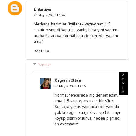
Unknown
26 Mayıs 2020 17:34
Merhaba hanımlar üzülerek yazıyorum 1.5
saattir pismedi kapuska yanlış birseymi yaptım
acaba.Bu arada normal celik tencerede yaptım
ama?
YANITLA
Yanıtlar
Özge'nin Oltası
26 Mayıs 2020 19:26
Normal tencerede hiç denemedim,
ama 1,5 saat epey uzun bir süre.
Sonuçta yanlış yapılacak bir yanı da
yok ki, soğan salça kavurup lahanayı
koyup pişiriyorsunuz, neden pişmedi
anlayamadım.