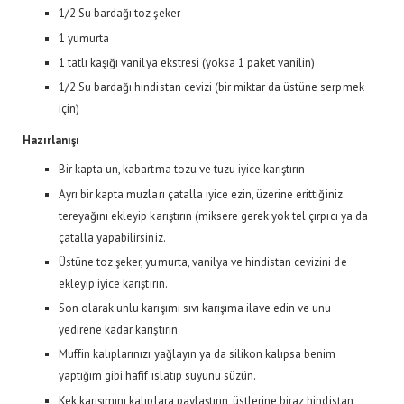
1/2 Su bardağı toz şeker
1 yumurta
1 tatlı kaşığı vanilya ekstresi (yoksa 1 paket vanilin)
1/2 Su bardağı hindistan cevizi (bir miktar da üstüne serpmek
için)
Hazırlanışı
Bir kapta un, kabartma tozu ve tuzu iyice karıştırın
Ayrı bir kapta muzları çatalla iyice ezin, üzerine erittiğiniz
tereyağını ekleyip karıştırın (miksere gerek yok tel çırpıcı ya da
çatalla yapabilirsiniz.
Üstüne toz şeker, yumurta, vanilya ve hindistan cevizini de
ekleyip iyice karıştırın.
Son olarak unlu karışımı sıvı karışıma ilave edin ve unu
yedirene kadar karıştırın.
Muffin kalıplarınızı yağlayın ya da silikon kalıpsa benim
yaptığım gibi hafif ıslatıp suyunu süzün.
Kek karışımını kalıplara paylaştırın, üstlerine biraz hindistan