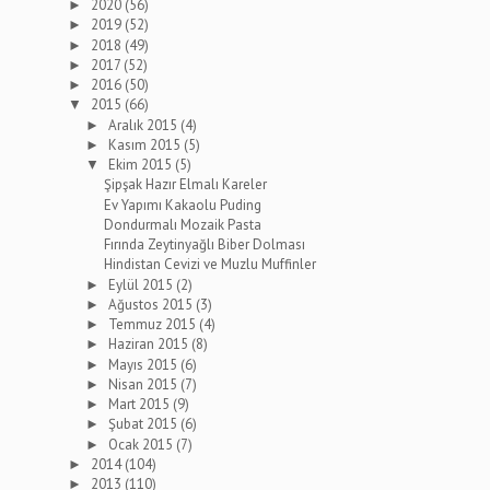
2020
(56)
►
2019
(52)
►
2018
(49)
►
2017
(52)
►
2016
(50)
►
2015
(66)
▼
Aralık 2015
(4)
►
Kasım 2015
(5)
►
Ekim 2015
(5)
▼
Şipşak Hazır Elmalı Kareler
Ev Yapımı Kakaolu Puding
Dondurmalı Mozaik Pasta
Fırında Zeytinyağlı Biber Dolması
Hindistan Cevizi ve Muzlu Muffinler
Eylül 2015
(2)
►
Ağustos 2015
(3)
►
Temmuz 2015
(4)
►
Haziran 2015
(8)
►
Mayıs 2015
(6)
►
Nisan 2015
(7)
►
Mart 2015
(9)
►
Şubat 2015
(6)
►
Ocak 2015
(7)
►
2014
(104)
►
2013
(110)
►