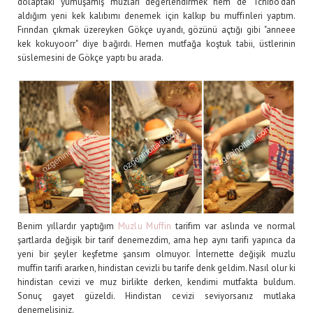
dolaptaki yumuşamış muzları değerlendirmek hem de Tchibo'dan
aldığım yeni kek kalıbımı denemek için kalkıp bu muffinleri yaptım.
Fırından çıkmak üzereyken Gökçe uyandı, gözünü açtığı gibi "anneee
kek kokuyoorr" diye bağırdı. Hemen mutfağa koştuk tabii, üstlerinin
süslemesini de Gökçe yaptı bu arada.
Benim yıllardır yaptığım
Muzlu Muffin
tarifim var aslında ve normal
şartlarda değişik bir tarif denemezdim, ama hep aynı tarifi yapınca da
yeni bir şeyler keşfetme şansım olmuyor. İnternette değişik muzlu
muffin tarifi ararken, hindistan cevizli bu tarife denk geldim. Nasıl olur ki
hindistan cevizi ve muz birlikte derken, kendimi mutfakta buldum.
Sonuç gayet güzeldi. Hindistan cevizi seviyorsanız mutlaka
denemelisiniz.