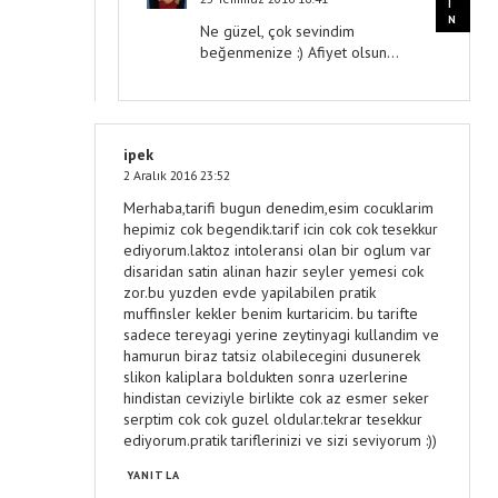
Ne güzel, çok sevindim
beğenmenize :) Afiyet olsun...
ipek
2 Aralık 2016 23:52
Merhaba,tarifi bugun denedim,esim cocuklarim
hepimiz cok begendik.tarif icin cok cok tesekkur
ediyorum.laktoz intoleransi olan bir oglum var
disaridan satin alinan hazir seyler yemesi cok
zor.bu yuzden evde yapilabilen pratik
muffinsler kekler benim kurtaricim. bu tarifte
sadece tereyagi yerine zeytinyagi kullandim ve
hamurun biraz tatsiz olabilecegini dusunerek
slikon kaliplara boldukten sonra uzerlerine
hindistan ceviziyle birlikte cok az esmer seker
serptim cok cok guzel oldular.tekrar tesekkur
ediyorum.pratik tariflerinizi ve sizi seviyorum :))
YANITLA