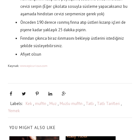
cevizi serpin (Eğer çikolata sosuyla süsleme yapacaksanız bu
aşamada hindistan cevizi serpmenize gerek yok)
Önceden 190 derece ısınmış fırına atıp üstleri kızarıp içleri de
pişene kadar yaklaşık 25 dakika pişirin.
Fırından çıkınca biraz ılınmasını bekleyip üstlerini istediğiniz
şekilde süsleyebilirsiniz.
Afiyet olsun
Kaynak:
www.epicurious.com
Labels:
Kek
,
muffin
,
Muz
,
Muzlu muffin
,
Tatlı
,
Tatlı Tarifleri
,
Yemek
YOU MIGHT ALSO LIKE