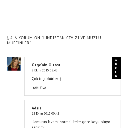
6 YORUM ON "HINDISTAN CEVIZI VE MUZLU
MUFFINLER"
Özge'nin Oltası
2 Ekim 2015 08:45
Çok teşekkürler :)
YANITLA
Adsız
19 Ekim 2015 00:42
Hamurun kivami normal keke gore koyu oluyo
sanirim