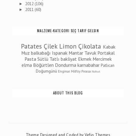
2012
(106)
►
2011
(60)
►
MALZEME-KATEGORI SEÇ TARIF GELSIN
Patates
Çilek
Limon
Çikolata
Kabak
Muz
balkabağı
Ispanak
Mantar
Tavuk
Portakal
Pasta
Sütlü Tatlı
bakliyat
Ekmek
Mercimek
elma
Böğürtlen
Dondurma
karnabahar
Patlıcan
Doğumgünü
Enginar
Milföy
Pırasa
Nohut
ABOUT THIS BLOG
Theme Designed and Coded by
Vefio Themes