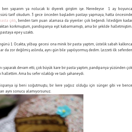
ı ben yaparım ya nolucak ki diyerek giriştim işe. Neredeyse 1 ay boyunc
ir sürü tarif okudum. 3 gece önceden başladım pastayı yapmaya, hatta öncesind
pasta çıktı
, benden tam puan alamasa da yiyenler çok beğendi. İstediğim kada
maktan korkmuştum, pandispanya eşit kabarmamıştı, ama bir şekilde halletmiştim
astaya epey uzaktı.
ünü 1 Ocakta, yılbaşı gecesi ona minik bir pasta yaptım, üstelik sabah kalkınc
ar da zor değilmiş aslında, aynı gün bile yapılıyormuş dedim. Lezzeti ilk seferde
ı yaparak devam etti, çok büyük kare bir pasta yaptım, pandipanya yüzünden ço
m hallettim. Ama bu sefer ıslaklığı ve tadı şahaneydi.
spanya işi beni soğutmuştu, bir kere yağsız olduğu için sünger gibi ve benc
zaman aynı sonucu alamıyorsunuz.