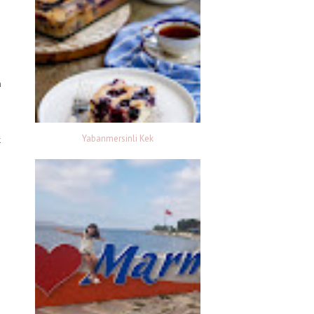
ı
a
p
Yabanmersinli Kek
k
e
,
a