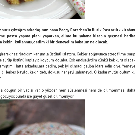
i sonucu çıktığım arkadaşımın bana Peggy Porschen'in Butik Pastacılık kitabın
ime pasta yapma planı yaparken, elime bu şahane kitabın geçmesi harik
a kekini kullanmış, dedim ki bir deneyelim bakalım ne olacak.
şirerek hazırladığım karışımla üstünü ıslattım. Kekler soğuyunca streç filme sarı
ve sürüp üstünü kaplayıp koydum dolaba. Çok endişeliydim çünkü kek kuru olaca
amıştım. Hatta arkadaşlara dedim, pek iyi olmadı galiba idare edin diye. Yemey
 :) Herkes bayıldı, kekin tadı, dokusu her şeyi şahaneydi. O kadar mutlu oldum ki
m.
aha dolgun bir yapısı var, o yüzden hem süslenmesi hem de dilimlenmesi dah
 göçüyor, bunda ise gayet güzel dilimleniyor.