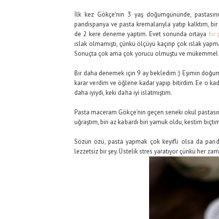
İlk kez Gökçe'nin 3 yaş doğumgününde, pastasın
pandispanya ve pasta kremalarıyla yatıp kalktım, b
de 2 kere deneme yaptım. Evet sonunda ortaya
bir 
ıslak olmamıştı, çünkü ölçüyü kaçırıp çok ıslak yap
Sonuçta çok ama çok yorucu olmuştu ve mükemmel p
Bir daha denemek için 9 ay bekledim :) Eşimin doğumg
karar verdim ve öğlene kadar yapıp bitirdim. Ee o kad
daha iyiydi, keki daha iyi ıslatmıştım.
Pasta maceram Gökçe'nin geçen seneki okul pastasın
uğraştım, biri az kabardı biri yamuk oldu, kestim biçti
Sözün özü, pasta yapmak çok keyifli olsa da pandi
lezzetsiz bir şey. Üstelik stres yaratıyor çünkü her 