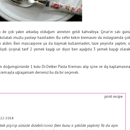
 de çok yakın arkadaş olduğum anneleri geldi kahvaltıya. Çınar'ın salı gün
ikolatalı muzlu pastayı hazırladım. Bu sefer kekin kremasını da instagramda ço
 aldım. Ben mascarpone ya da kaymak kullanmadım, taze peynirle yaptım, 
iydi. (orjinal tarif 2 yemek kaşığı un diyor ben aşağıda 3 yemek kaşığı olara
şimin doğumgününde 1 kutu Dr.Oetker Pasta Kreması alıp içine ve dış kaplamasın
r. Kremayla uğraşamam derseniz bu da bir seçenek.
print recipe
-22-2018
ek pişirip üstüste dizebilirsiniz (ben bunu o şekilde yaptım) Ya da aynı