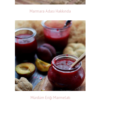
Marmara Adası Hakkında
Mürdüm Eriği Marmelatı