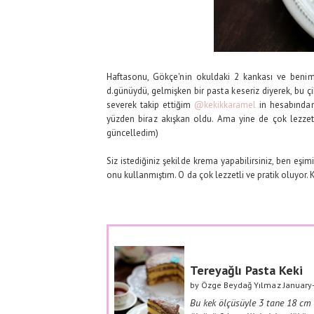
Haftasonu, Gökçe'nin okuldaki 2 kankası ve benim
d.günüydü, gelmişken bir pasta keseriz diyerek, bu ç
severek takip ettiğim
@kekikkaramel
in hesabından
yüzden biraz akışkan oldu. Ama yine de çok lezzetl
güncelledim)
Siz istediğiniz şekilde krema yapabilirsiniz, ben e
onu kullanmıştım. O da çok lezzetli ve pratik oluyo
Tereyağlı Pasta Keki
by
Özge Beydağ Yılmaz
January
Bu kek ölçüsüyle 3 tane 18 cm k