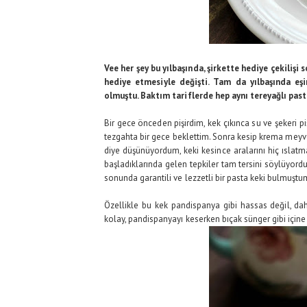
Vee her şey bu yılbaşında, şirkette hediye çekiliş
hediye etmesiyle değişti. Tam da yılbaşında eş
olmuştu. Baktım tariflerde hep aynı tereyağlı past
Bir gece önceden pişirdim, kek çıkınca su ve şekeri pi
tezgahta bir gece beklettim. Sonra kesip krema mey
diye düşünüyordum, keki kesince aralarını hiç ıslatm
başladıklarında gelen tepkiler tam tersini söylüyordu
sonunda garantili ve lezzetli bir pasta keki bulmuştu
Özellikle bu kek pandispanya gibi hassas değil, d
kolay, pandispanyayı keserken bıçak sünger gibi içine