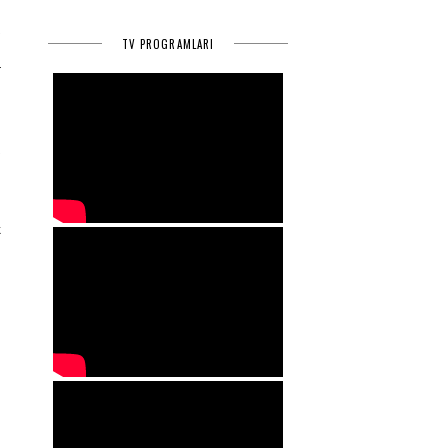
a
TV PROGRAMLARI
e
r
.
a
n
k
e