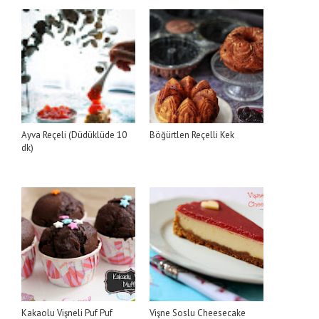
Ayva Reçeli (Düdüklüde 10
Böğürtlen Reçelli Kek
dk)
Kakaolu Vişneli Puf Puf
Vişne Soslu Cheesecake