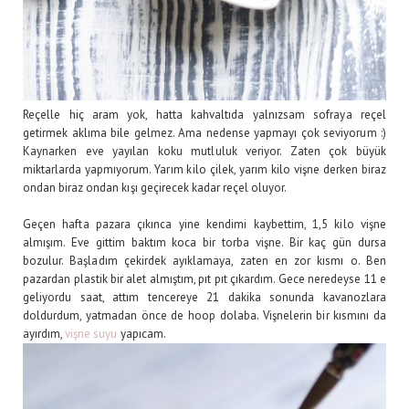
Reçelle hiç aram yok, hatta kahvaltıda yalnızsam sofraya reçel
getirmek aklıma bile gelmez. Ama nedense yapmayı çok seviyorum :)
Kaynarken eve yayılan koku mutluluk veriyor. Zaten çok büyük
miktarlarda yapmıyorum. Yarım kilo çilek, yarım kilo vişne derken biraz
ondan biraz ondan kışı geçirecek kadar reçel oluyor.
Geçen hafta pazara çıkınca yine kendimi kaybettim, 1,5 kilo vişne
almışım. Eve gittim baktım koca bir torba vişne. Bir kaç gün dursa
bozulur. Başladım çekirdek ayıklamaya, zaten en zor kısmı o. Ben
pazardan plastik bir alet almıştım, pıt pıt çıkardım. Gece neredeyse 11 e
geliyordu saat, attım tencereye 21 dakika sonunda kavanozlara
doldurdum, yatmadan önce de hoop dolaba. Vişnelerin bir kısmını da
ayırdım,
vişne suyu
yapıcam.