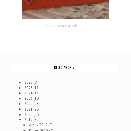
Marmara Adası Hakkında
BLOG ARCHIVE
2026
(9)
►
2025
(17)
►
2024
(13)
►
2023
(10)
►
2022
(25)
►
2021
(26)
►
2020
(56)
►
2019
(52)
▼
Aralık 2019
(8)
►
Kasım 2019
(4)
►