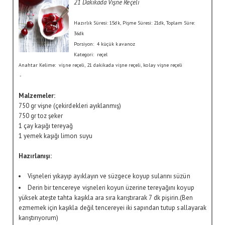
21 Dakikada Vişne Reçeli
Hazırlık Süresi:
15dk
, Pişme Süresi:
21dk
, Toplam Süre:
36dk
Porsiyon:
4 küçük kavanoz
Kategori:
reçel
Anahtar Kelime:
vişne reçeli, 21 dakikada vişne reçeli, kolay vişne reçeli
-
Malzemeler:
750 gr vişne (çekirdekleri ayıklanmış)
750 gr toz şeker
1 çay kaşığı tereyağ
1 yemek kaşığı limon suyu
Hazırlanışı:
Vişneleri yıkayıp ayıklayın ve süzgece koyup sularını süzün
Derin bir tencereye vişneleri koyun üzerine tereyağını koyup
yüksek ateşte tahta kaşıkla ara sıra karıştırarak 7 dk pişirin.(Ben
ezmemek için kaşıkla değil tencereyei iki sapından tutup sallayarak
karıştırıyorum)