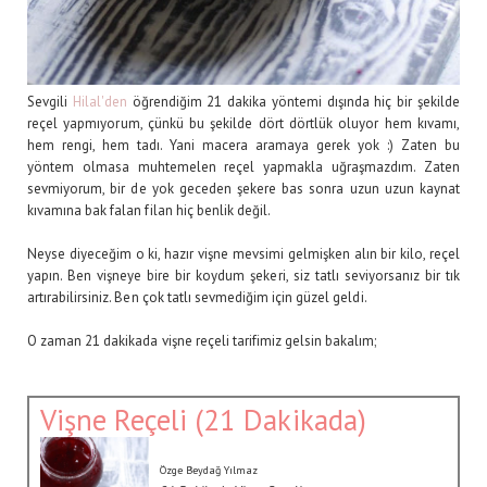
Sevgili
Hilal'den
öğrendiğim 21 dakika yöntemi dışında hiç bir şekilde
reçel yapmıyorum, çünkü bu şekilde dört dörtlük oluyor hem kıvamı,
hem rengi, hem tadı. Yani macera aramaya gerek yok :) Zaten bu
yöntem olmasa muhtemelen reçel yapmakla uğraşmazdım. Zaten
sevmiyorum, bir de yok geceden şekere bas sonra uzun uzun kaynat
kıvamına bak falan filan hiç benlik değil.
Neyse diyeceğim o ki, hazır vişne mevsimi gelmişken alın bir kilo, reçel
yapın. Ben vişneye bire bir koydum şekeri, siz tatlı seviyorsanız bir tık
artırabilirsiniz. Ben çok tatlı sevmediğim için güzel geldi.
O zaman 21 dakikada vişne reçeli tarifimiz gelsin bakalım;
Vişne Reçeli (21 Dakikada)
Özge Beydağ Yılmaz