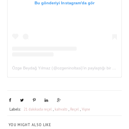
Bu gönderiyi Instagram'da gör
Özge Beydağ Yılmaz (@ozgeninoltasi)'in paylaştığı bir gönderi
Labels:
21 dakikada reçel
,
kahvaltı
,
Reçel
,
Vişne
YOU MIGHT ALSO LIKE