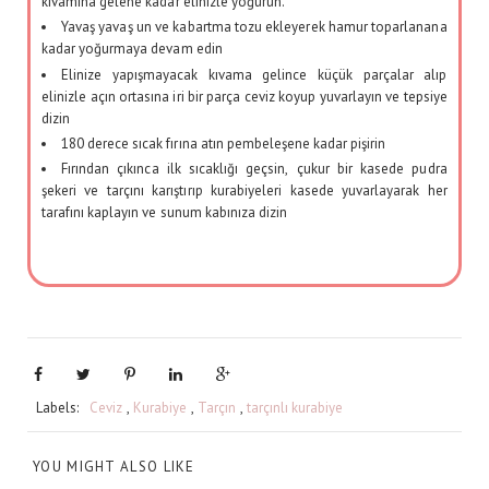
kıvamına gelene kadar elinizle yoğurun.
Yavaş yavaş un ve kabartma tozu ekleyerek hamur toparlanana
kadar yoğurmaya devam edin
Elinize yapışmayacak kıvama gelince küçük parçalar alıp
elinizle açın ortasına iri bir parça ceviz koyup yuvarlayın ve tepsiye
dizin
180 derece sıcak fırına atın pembeleşene kadar pişirin
Fırından çıkınca ilk sıcaklığı geçsin, çukur bir kasede pudra
şekeri ve tarçını karıştırıp kurabiyeleri kasede yuvarlayarak her
tarafını kaplayın ve sunum kabınıza dizin
Anahtar Kelime:
cevizli kurabiye, tarçınlı kurabiye, ağızda dağılan kurabiye
Kategori:
kurabiye
Yazar: Özge Beydağ Yılmaz
Labels:
Ceviz
,
Kurabiye
,
Tarçın
,
tarçınlı kurabiye
YOU MIGHT ALSO LIKE