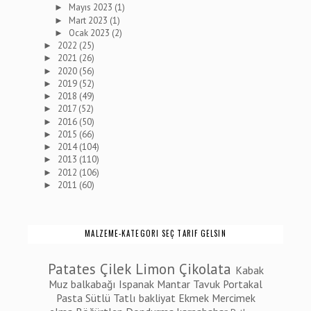
Mayıs 2023
(1)
►
Mart 2023
(1)
►
Ocak 2023
(2)
►
2022
(25)
►
2021
(26)
►
2020
(56)
►
2019
(52)
►
2018
(49)
►
2017
(52)
►
2016
(50)
►
2015
(66)
►
2014
(104)
►
2013
(110)
►
2012
(106)
►
2011
(60)
►
MALZEME-KATEGORI SEÇ TARIF GELSIN
Patates
Çilek
Limon
Çikolata
Kabak
Muz
balkabağı
Ispanak
Mantar
Tavuk
Portakal
Pasta
Sütlü Tatlı
bakliyat
Ekmek
Mercimek