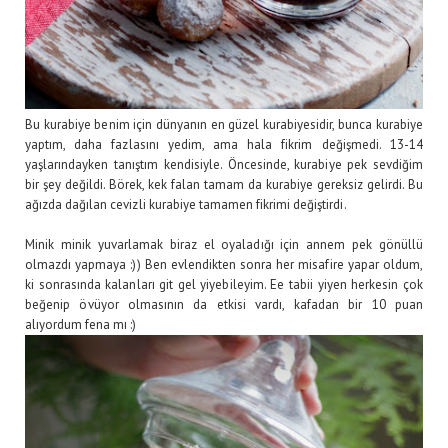
Bu kurabiye benim için dünyanın en güzel kurabiyesidir, bunca kurabiye
yaptım, daha fazlasını yedim, ama hala fikrim değişmedi. 13-14
yaşlarındayken tanıştım kendisiyle. Öncesinde, kurabiye pek sevdiğim
bir şey değildi. Börek, kek falan tamam da kurabiye gereksiz gelirdi. Bu
ağızda dağılan cevizli kurabiye tamamen fikrimi değiştirdi.
Minik minik yuvarlamak biraz el oyaladığı için annem pek gönüllü
olmazdı yapmaya :)) Ben evlendikten sonra her misafire yapar oldum,
ki sonrasında kalanları git gel yiyebileyim. Ee tabii yiyen herkesin çok
beğenip övüyor olmasının da etkisi vardı, kafadan bir 10 puan
alıyordum fena mı :)