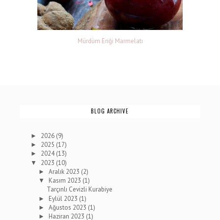
Mürdüm Eriği Marmelatı
BLOG ARCHIVE
2026
(9)
►
2025
(17)
►
2024
(13)
►
2023
(10)
▼
Aralık 2023
(2)
►
Kasım 2023
(1)
▼
Tarçınlı Cevizli Kurabiye
Eylül 2023
(1)
►
Ağustos 2023
(1)
►
Haziran 2023
(1)
►