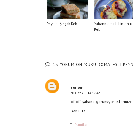
Peynirli Şipşak Kek
Yabanmersinli Limonlu
Kek
18 YORUM ON "KURU DOMATESLI PEYN
senem
30 Ocak 2014 17:42
of off şahane görünüyor ellerinize s
YANITLA
Yanıtlar