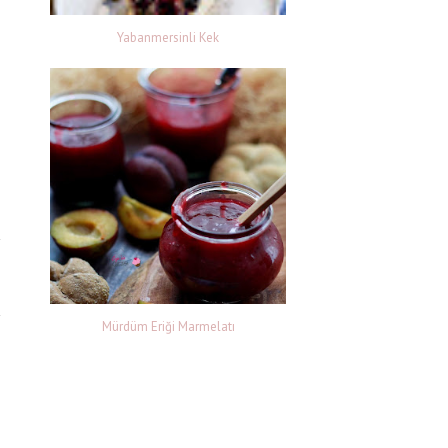
Yabanmersinli Kek
e
Mürdüm Eriği Marmelatı