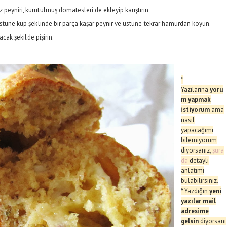
eyniri, kurutulmuş domatesleri de ekleyip karıştırın
stüne küp şeklinde bir parça kaşar peynir ve üstüne tekrar hamurdan koyun.
acak şekilde pişirin.
*
Yazılarına
yoru
m yapmak
istiyorum
ama
nasıl
yapacağımı
bilemiyorum
diyorsanız,
şura
da
de
taylı
anlatımı
bulabilirsiniz.
* Yazdığın
yeni
yazılar mail
adresime
gelsin
diyorsanı