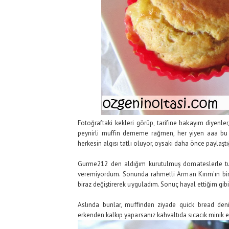
Fotoğraftaki kekleri görüp, tarifine bakayım diyenle
peynirli muffin dememe rağmen, her yiyen aaa bu 
herkesin algısı tatlı oluyor, oysaki daha önce paylaş
Gurme212 den aldığım kurutulmuş domateslerle tuz
veremiyordum. Sonunda rahmetli Arman Kırım'ın bir d
biraz değiştirerek uyguladım. Sonuç hayal ettiğim gibiy
Aslında bunlar, muffinden ziyade quick bread den
erkenden kalkıp yaparsanız kahvaltıda sıcacık minik ek