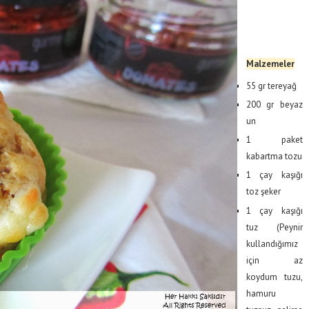
Malzemeler
55 gr tereyağ
200 gr beyaz
un
1 paket
kabartma tozu
1 çay kaşığı
toz şeker
1 çay kaşığı
tuz (Peynir
kullandığımız
için az
koydum tuzu,
hamuru