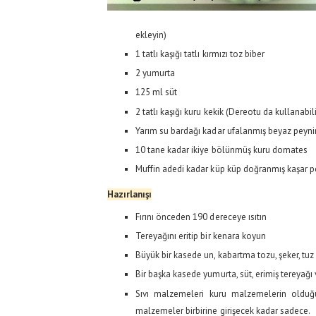
ekleyin)
1 tatlı kaşığı tatlı kırmızı toz biber
2 yumurta
125 ml süt
2 tatlı kaşığı kuru kekik (Dereotu da kullanabili
Yarım su bardağı kadar ufalanmış beyaz peyni
10 tane kadar ikiye bölünmüş kuru domates
Muffin adedi kadar küp küp doğranmış kaşar p
Hazırlanışı
Fırını önceden 190 dereceye ısıtın
Tereyağını eritip bir kenara koyun
Büyük bir kasede un, kabartma tozu, şeker, tuz ve
Bir başka kasede yumurta, süt, erimiş tereyağı ve
Sıvı malzemeleri kuru malzemelerin olduğu 
malzemeler birbirine girişecek kadar sadece.