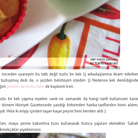
r, önceden uyarayım bu tatlı değil tuzlu bir kek. İş arkadaşlarıma ikram ederke
tuzluymuş dedi de, o yüzden belirteyim istedim :)) Nedense kek denildiğind
tığım
peynirli dereotlu keke
de bayılırım ben.
lu bir kek yapma niyetim vardı ne zamandır da hangi tarifi kullansam kara
önem Hürriyet Gazetesinde yazdığı birbirinden harika tariflerden birini aldım
di. Hele ki eriyip içinden taşan kaşar peynir beni benden aldı :)
ilen, maya yerine kabartma tozu kullanarak hızlıca yapılan ekmekler. Saba
mekçikler yiyebilirsiniz.