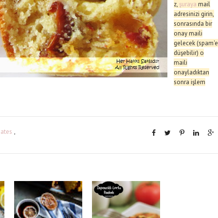
z,
şuraya
mail
adresinizi girin,
sonrasında bir
onay maili
gelecek (spam'
düşebilir) o
maili
onayladıktan
sonra işlem
ates
,