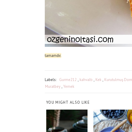
tamamdır.
Labels:
Gurme212
,
kahvaltı
,
Kek
,
Kurutulmuş Dom
Muratbey
,
Yemek
YOU MIGHT ALSO LIKE