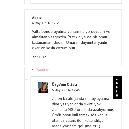
Adsız
6 Mayıs 2016 17:33
Valla bende uyutma yontemi diye duydum ve
almaktan vazgectim. Pratik diye de bir omur
kullanamam dedim. Umarim duyumlar yanlis
cikar ve kesin cozum olur...
YANITLA
Yanıtlar
Özge'nin Oltası
6 Mayıs 2016 17:46
Zaten katalogunda da tüy uyutma
diye yazıyor onda sıkıntı yok.
Zamanla %80 oranında azalıyormuş.
Ömür boyu kullanmak söz konusu
olamaz zaten. Ben kullandıkça
arada yazıcam gelişmeleri :)