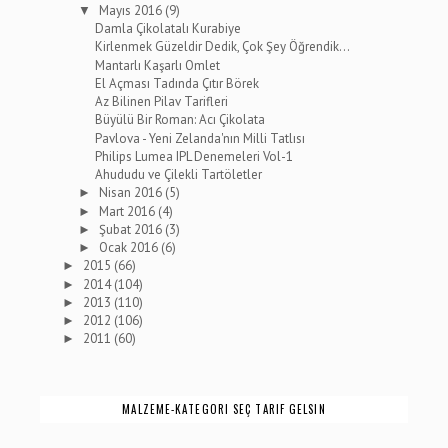
Mayıs 2016
(9)
▼
Damla Çikolatalı Kurabiye
Kirlenmek Güzeldir Dedik, Çok Şey Öğrendik...
Mantarlı Kaşarlı Omlet
El Açması Tadında Çıtır Börek
​Az Bilinen Pilav Tarifleri
Büyülü Bir Roman: Acı Çikolata
Pavlova - Yeni Zelanda'nın Milli Tatlısı
Philips Lumea IPL Denemeleri Vol-1
Ahududu ve Çilekli Tartöletler
Nisan 2016
(5)
►
Mart 2016
(4)
►
Şubat 2016
(3)
►
Ocak 2016
(6)
►
2015
(66)
►
2014
(104)
►
2013
(110)
►
2012
(106)
►
2011
(60)
►
MALZEME-KATEGORI SEÇ TARIF GELSIN