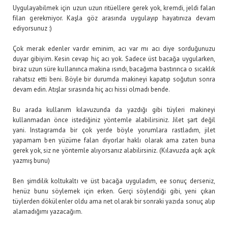
Uygulayabilmek için uzun uzun ritüellere gerek yok, kremdi, jeldi falan
filan gerekmiyor. Kaşla göz arasında uygulayıp hayatınıza devam
ediyorsunuz :)
Çok merak edenler vardır eminim, acı var mı acı diye sorduğunuzu
duyar gibiyim. Kesin cevap hiç acı yok. Sadece üst bacağa uygularken,
biraz uzun süre kullanınca makina ısındı, bacağıma bastırınca o sıcaklık
rahatsız etti beni. Böyle bir durumda makineyi kapatıp soğutun sonra
devam edin. Atışlar sırasında hiç acı hissi olmadı bende.
Bu arada kullanım kılavuzunda da yazdığı gibi tüyleri makineyi
kullanmadan önce istediğiniz yöntemle alabilirsiniz. Jilet şart değil
yani. Instagramda bir çok yerde böyle yorumlara rastladım, jilet
yapamam ben yüzüme falan diyorlar haklı olarak ama zaten buna
gerek yok, siz ne yöntemle alıyorsanız alabilirsiniz. (Kılavuzda açık açık
yazmış bunu)
Ben şimdilik koltukaltı ve üst bacağa uyguladım, ee sonuç derseniz,
henüz bunu söylemek için erken. Gerçi söylendiği gibi, yeni çıkan
tüylerden dökülenler oldu ama net olarak bir sonraki yazıda sonuç alıp
alamadığımı yazacağım.