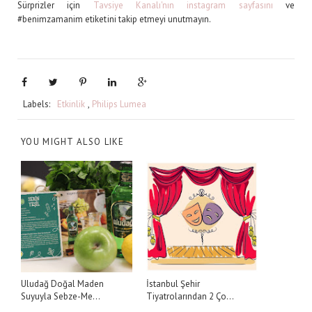
Sürprizler için
Tavsiye Kanalı'nın instagram sayfasını
ve
#benimzamanim etiketini takip etmeyi unutmayın.
Labels:
Etkinlik
,
Philips Lumea
YOU MIGHT ALSO LIKE
Uludağ Doğal Maden
İstanbul Şehir
Suyuyla Sebze-Me...
Tiyatrolarından 2 Ço...