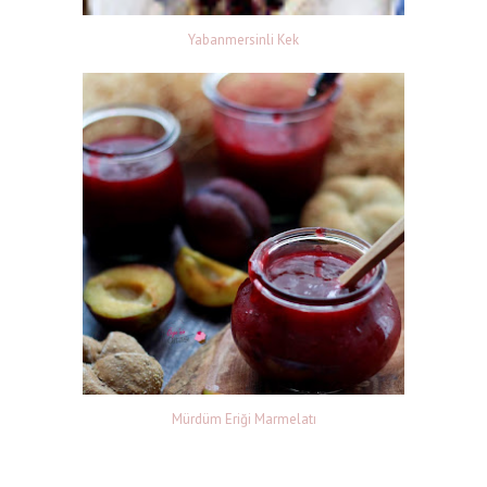
Yabanmersinli Kek
Mürdüm Eriği Marmelatı