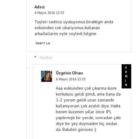
Adsız
6 Mayıs 2016 12:53
Tuyleri sadece uyutuyomus.biraktigin anda
eskisinden cok cikariyomus.kullanan
arkadaslarim oyle soyledi bilgine
YANITLA
Yanıtlar
Özge'nin Oltası
6 Mayıs 2016 13:33
Aaa eskisinden çok çıkarma kısmı
korkutucu geldi şimdi, ama bana da
1-2 yorum geldi uzun zamandır
kullanıyorum çok azaldı diye. Hatta
benim kuzenim yıllar önce IPL
yaptırmıştı bir yerde, sonradan çıktı
diye bir şey duymadım hiç ondan
da. Bakalım görücez :)