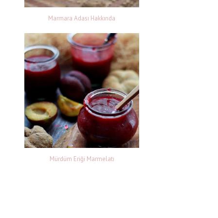
Marmara Adası Hakkında
ı
ı
Mürdüm Eriği Marmelatı