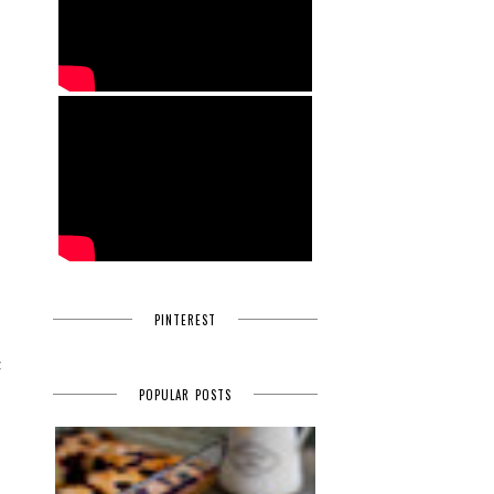
PINTEREST
z
POPULAR POSTS
e
e
i