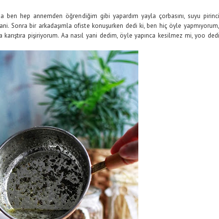
a ben hep annemden öğrendiğim gibi yapardım yayla çorbasını, suyu pirinc
k yani. Sonra bir arkadaşımla ofiste konuşurken dedi ki, ben hiç öyle yapmıyorum
a karıştıra pişiriyorum. Aa nasıl yani dedim, öyle yapınca kesilmez mi, yoo ded