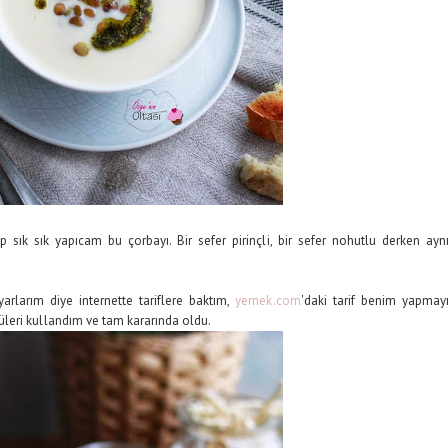
ık sık yapıcam bu çorbayı. Bir sefer pirinçli, bir sefer nohutlu derken ayn
yarlarım diye internette tariflere baktım,
yemek.com
'daki tarif benim yapmay
leri kullandım ve tam kararında oldu.